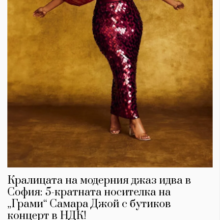
Кралицата на модерния джаз идва в
София: 5-кратната носителка на
„Грами“ Самара Джой с бутиков
концерт в НДК!