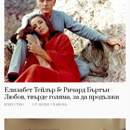
Елизабет Тейлър & Ричард Бъртън -
Любов, твърде голяма, за да продължи
ИЗКУСТВО
ОТ
НЕЛИ СЛАВОВА