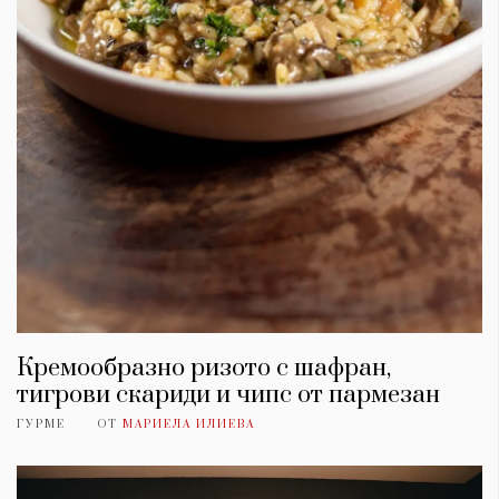
Кремообразно ризото с шафран,
тигрови скариди и чипс от пармезан
ГУРМЕ
ОТ
МАРИЕЛА ИЛИЕВА