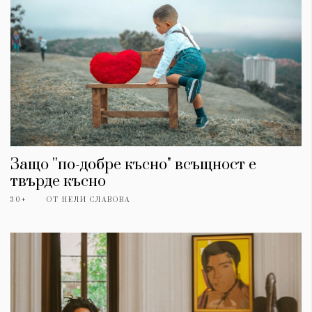
Защо ''по-добре късно" всъщност е
твърде късно
30+
ОТ
НЕЛИ СЛАВОВА