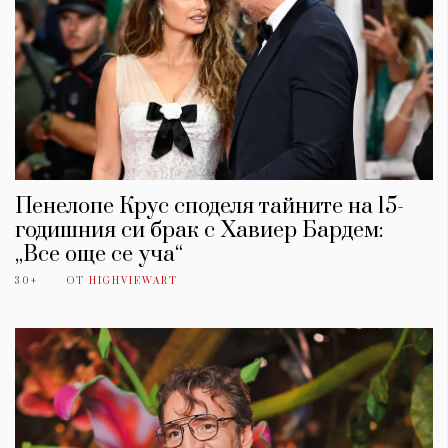
Пенелопе Крус споделя тайните на 15-
годишния си брак с Хавиер Бардем:
„Все още се уча“
30+
ОТ
HIGHVIEWART