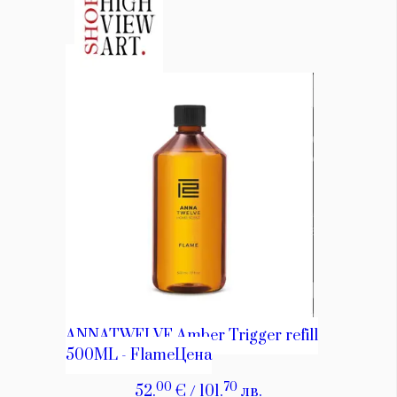
КАТЕГОРИИ
ЗА НАС
Wine&Dine
Условия за
Подкасти
ползване
Мода
За нас
Dialogue
Реклама
Изкуство
Политика за