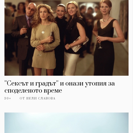
''Сексът и градът'' и онази утопия за
споделеното време
30+
ОТ
НЕЛИ СЛАВОВА