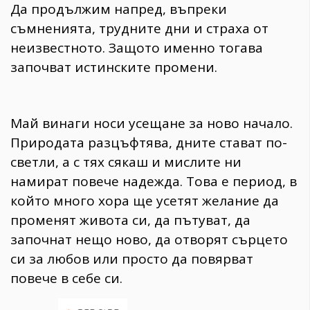
Да продължим напред, въпреки
съмненията, трудните дни и страха от
неизвестното. Защото именно тогава
започват истинските промени.
Май винаги носи усещане за ново начало.
Природата разцъфтява, дните стават по-
светли, а с тях сякаш и мислите ни
намират повече надежда. Това е период, в
който много хора ще усетят желание да
променят живота си, да пътуват, да
започнат нещо ново, да отворят сърцето
си за любов или просто да повярват
повече в себе си.