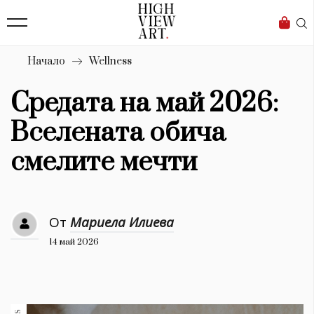
139
Бизнес
1633
Мода
Начало
Wellness
16
Dialogue
Средата на май 2026:
Изкуство
Вселената обича
4339
смелите мечти
Красота
777
От
Мариела Илиева
Дизайн
14 май 2026
1272
1188
Книги