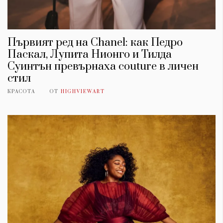
Първият ред на Chanel: как Педро
Паскал, Лупита Нионго и Тилда
Суинтън превърнаха couture в личен
стил
КРАСОТА
ОТ
HIGHVIEWART