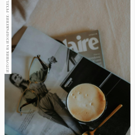
ИЗТОЧНИК НА ИЗОБРАЖЕНИЕ: PEXELS
1970
30+
1709
Гурме
Пътувай
237
389
Здраве
Gentlemen
382
Wellness
1816
ПОСЛЕДВАЙТЕ
НИ