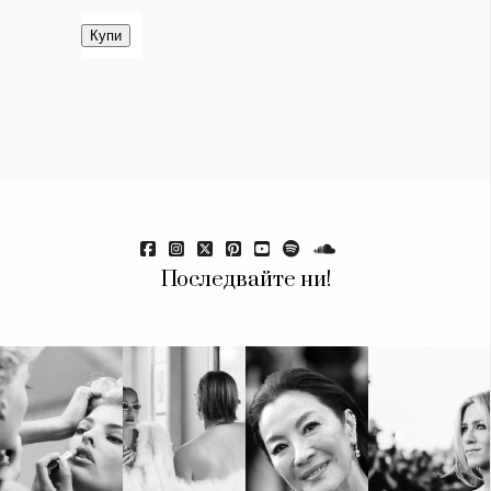
Красота
поверителност
Цветно
ModerenDom
Гурме
Пътувай
Wellness
СЛЕДВАЙТЕ НИ
Facebook
Instagram
Twitter
Pinterest
YouTube
Spotify
Soundcloud
Последвайте ни!
Ако нашият сайт ви харесва, можете да се абонирате за
седмичния ни нюзлетър тук:
© 2026, HighViewArt | Всички права запазени