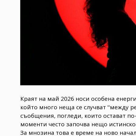
Краят на май 2026 носи особена енерги
който много неща се случват ''между р
съобщения, погледи, които остават по
моменти често започва нещо истинско
За мнозина това е време на ново нача