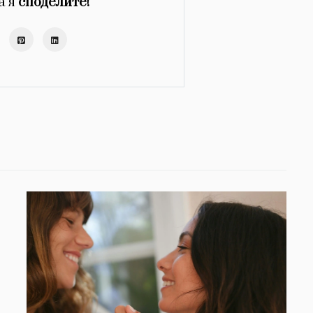
а я
споделите!