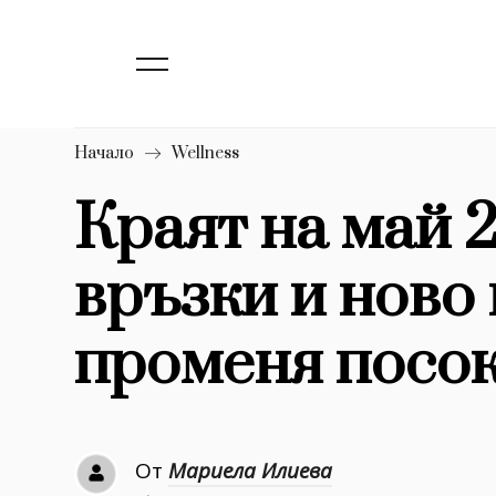
139
Бизнес
1633
Мода
16
Dialogue
Начало
Wellness
Изкуство
Краят на май 
4339
връзки и ново 
777
Красота
1272
Дизайн
променя посок
1188
Книги
1970
30+
От
Мариела Илиева
1709