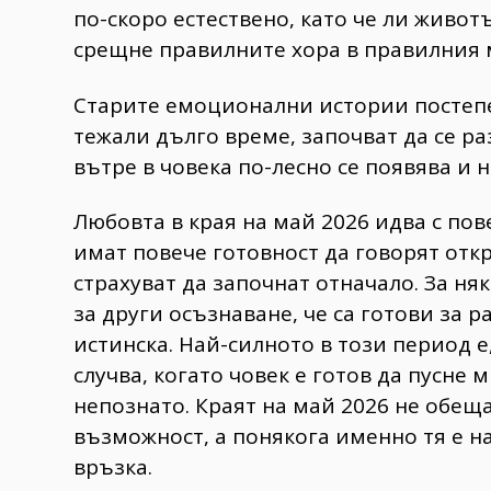
по-скоро естествено, като че ли живот
срещне правилните хора в правилния 
Старите емоционални истории постепен
тежали дълго време, започват да се ра
вътре в човека по-лесно се появява и 
Любовта в края на май 2026 идва с пов
имат повече готовност да говорят откри
страхуват да започнат отначало. За ня
за други осъзнаване, че са готови за р
истинска. Най-силното в този период е,
случва, когато човек е готов да пусне
непознато. Краят на май 2026 не обещ
възможност, а понякога именно тя е н
връзка.