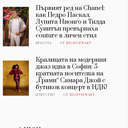
Първият ред на Chanel:
как Педро Паскал,
Лупита Нионго и Тилда
Суинтън превърнаха
couture в личен стил
КРАСОТА
ОТ
HIGHVIEWART
Кралицата на модерния
джаз идва в София: 5-
кратната носителка на
„Грами“ Самара Джой с
бутиков концерт в НДК!
ИЗКУСТВО
ОТ
HIGHVIEWART