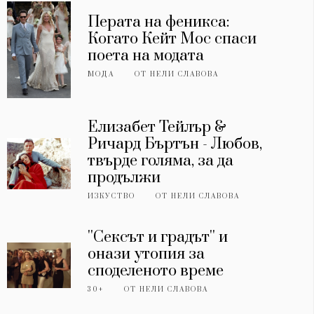
Перата на феникса:
Когато Кейт Мос спаси
поета на модата
МОДА
ОТ
НЕЛИ СЛАВОВА
Елизабет Тейлър &
Ричард Бъртън - Любов,
твърде голяма, за да
продължи
ИЗКУСТВО
ОТ
НЕЛИ СЛАВОВА
''Сексът и градът'' и
онази утопия за
споделеното време
30+
ОТ
НЕЛИ СЛАВОВА