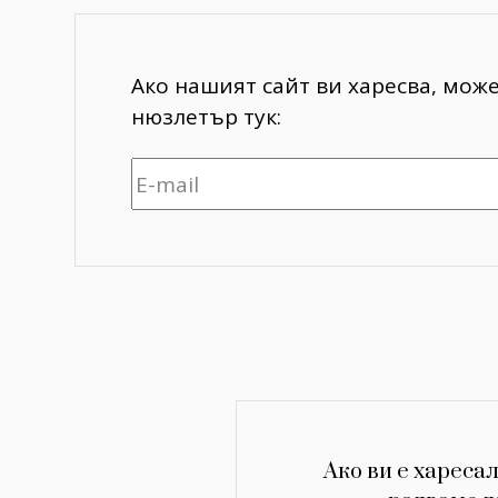
Ако нашият сайт ви харесва, мож
нюзлетър тук:
Ако ви е харесал