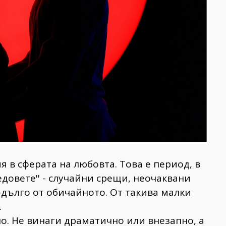
я в сферата на любовта. Това е период, в
едовете'' - случайни срещи, неочаквани
-дълго от обичайното. Oт такива малки
.
ло. Не винаги драматично или внезапно, а