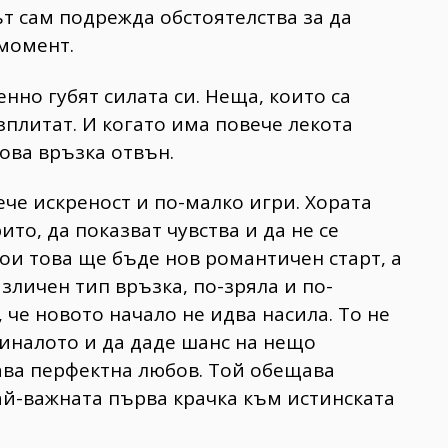
ът сам подрежда обстоятелства за да
момент.
но губят силата си. Неща, които са
зплитат. И когато има повече лекота
нова връзка отвън.
ече искреност и по-малко игри. Хората
то, да показват чувства и да не се
кои това ще бъде нов романтичен старт, а
азличен тип връзка, по-зряла и по-
 че новото начало не идва насила. То не
 миналото и да даде шанс на нещо
ава перфектна любов. Той обещава
ай-важната първа крачка към истинската