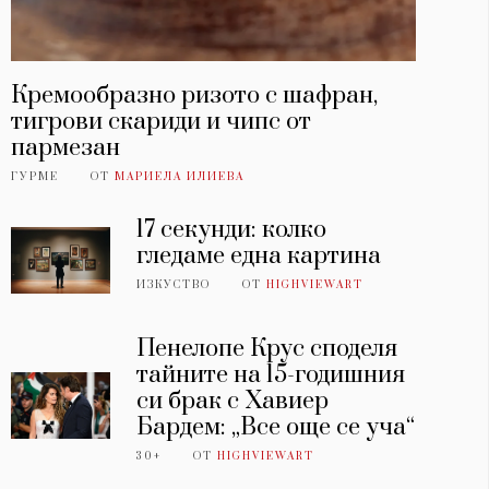
Кремообразно ризото с шафран,
тигрови скариди и чипс от
пармезан
ГУРМЕ
ОТ
МАРИЕЛА ИЛИЕВА
17 секунди: колко
гледаме една картина
ИЗКУСТВО
ОТ
HIGHVIEWART
Пенелопе Крус споделя
тайните на 15-годишния
си брак с Хавиер
Бардем: „Все още се уча“
30+
ОТ
HIGHVIEWART