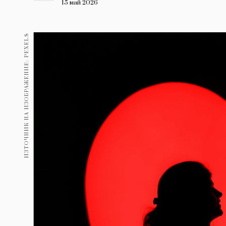
Гурме
15 май 2026
237
Пътувай
ИЗТОЧНИК НА ИЗОБРАЖЕНИЕ: PEXELS
389
Здраве
Gentlemen
382
1816
Wellness
ПОСЛЕДВАЙТЕ
НИ