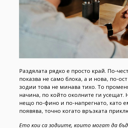
Раздялата рядко е просто край. По-чес
показва не само блока, а и нова, по-ос
зодии това не минава тихо. То промен
начина, по който околните ги усещат. Н
нещо по-фино и по-напрегнато, като е
появява, точно когато връзката прикл
Ето кои са зодиите, които могат да бъд