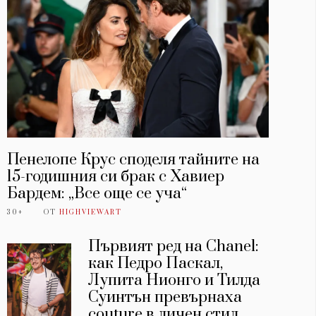
Пенелопе Крус споделя тайните на
15-годишния си брак с Хавиер
Бардем: „Все още се уча“
30+
ОТ
HIGHVIEWART
Първият ред на Chanel:
как Педро Паскал,
Лупита Нионго и Тилда
Суинтън превърнаха
couture в личен стил