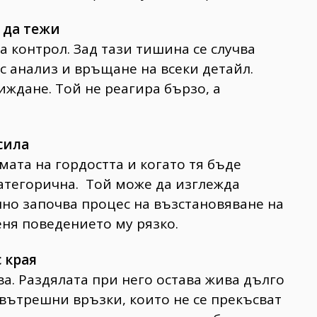
 да тежи
а контрол. Зад тази тишина се случва
с анализ и връщане на всеки детайл.
иждане. Той не реагира бързо, а
сила
ата на гордостта и когато тя бъде
категорична. Той може да изглежда
но започва процес на възстановяване на
еня поведението му рязко.
 края
ява. Раздялата при него остава жива дълго
 вътрешни връзки, които не се прекъсват