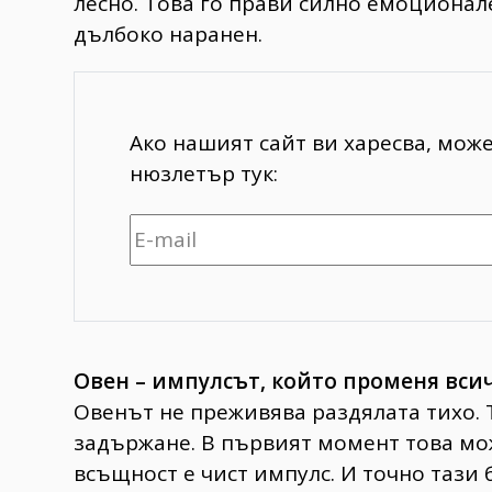
лесно. Това го прави силно емоционале
дълбоко наранен.
Ако нашият сайт ви харесва, мож
нюзлетър тук:
Овен – импулсът, който променя всич
Овенът не преживява раздялата тихо. 
задържане. В първият момент това мож
всъщност е чист импулс. И точно тази 