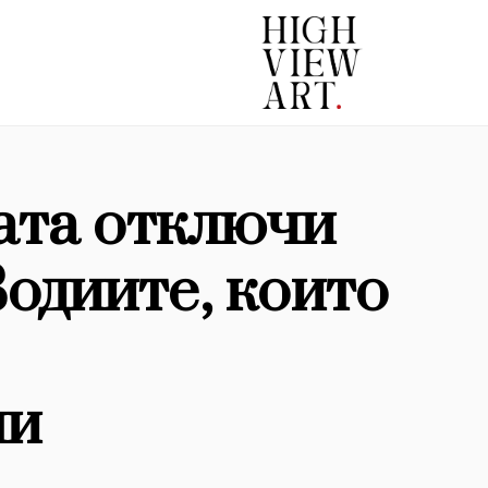
ата отключи
Зодиите, които
ми