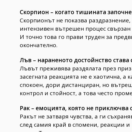
Скорпион – когато тишината започне
Скорпионът не показва раздразнение, 
интензивен вътрешен процес свързан 
И точно това го прави труден за предв
окончателно.
Лъв – нараненото достойнство става 
Лъвът преживява раздялата през призм
засегната реакцията не е хаотична, а 
спокоен, дори дистанциран, но вътреш
контрол и стойност, а това често пром
Рак – емоцията, която не приключва с
Ракът не затваря чувства, а ги съхран
след самия край в спомени, реакции и