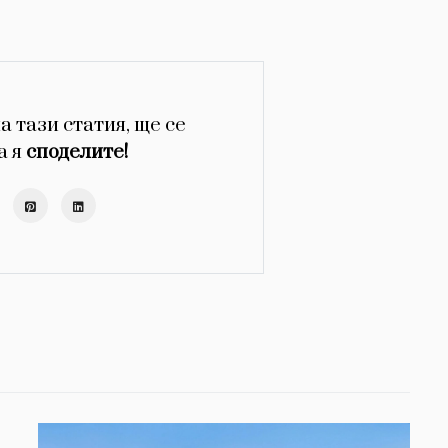
а тази статия, ще се
а я
споделите!