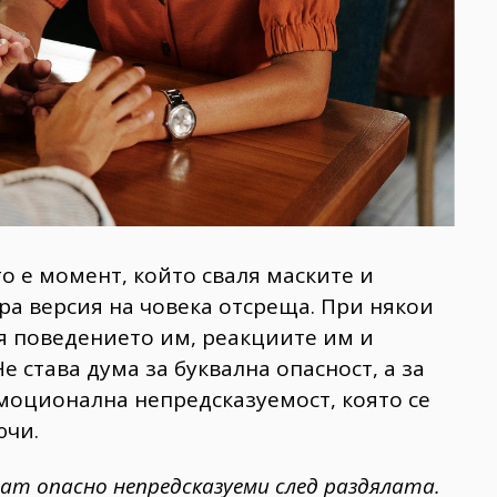
то е момент, който сваля маските и
тра версия на човека отсреща. При някои
я поведението им, реакциите им и
е става дума за буквална опасност, а за
моционална непредсказуемост, която се
ючи.
ат опасно непредсказуеми след раздялата.