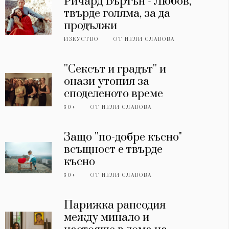
Ричард Бъртън - Любов,
твърде голяма, за да
продължи
ИЗКУСТВО
ОТ
НЕЛИ СЛАВОВА
''Сексът и градът'' и
онази утопия за
споделеното време
30+
ОТ
НЕЛИ СЛАВОВА
Защо ''по-добре късно"
всъщност е твърде
късно
30+
ОТ
НЕЛИ СЛАВОВА
Парижка рапсодия
между минало и