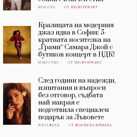
КРАСОТА
ОТ
HIGHVIEWART
Кралицата на модерния
джаз идва в София: 5-
кратната носителка на
„Грами“ Самара Джой с
бутиков концерт в НДК!
ИЗКУСТВО
ОТ
HIGHVIEWART
След години на надежди,
изпитания и въпроси
без отговор, съдбата
най-накрая е
подготвила специален
подарък за Лъвовете
WELLNESS
ОТ
МАРИЕЛА ИЛИЕВА