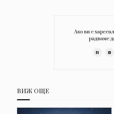
Ако ви е харесал
радваме д
ВИЖ ОЩЕ