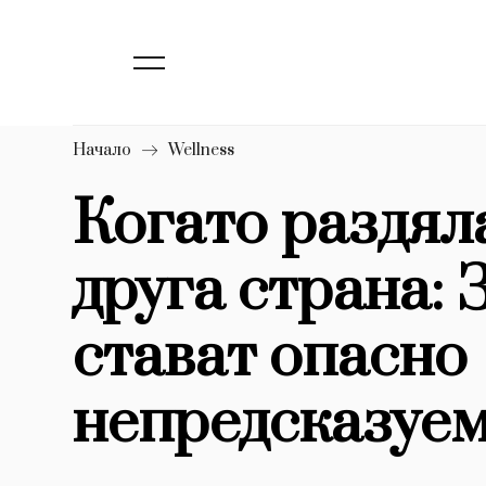
138
Бизнес
1633
Мода
16
Dialogue
Начало
Wellness
Изкуство
Когато раздял
4338
друга страна: 
777
Красота
1272
Дизайн
стават опасно
1188
Книги
непредсказуе
1970
30+
1709