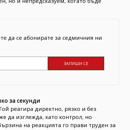
н, но и непредсказуем, когато бъде
ете да се абонирате за седмичния ни
ко за секунди
Той реагира директно, рязко и без
е да изглежда, като контрол, но
бързина на реакцията го прави труден за