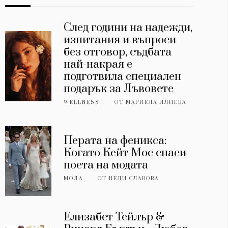
След години на надежди,
изпитания и въпроси
без отговор, съдбата
най-накрая е
подготвила специален
подарък за Лъвовете
WELLNESS
ОТ
МАРИЕЛА ИЛИЕВА
Перата на феникса:
Когато Кейт Мос спаси
поета на модата
МОДА
ОТ
НЕЛИ СЛАВОВА
Елизабет Тейлър &