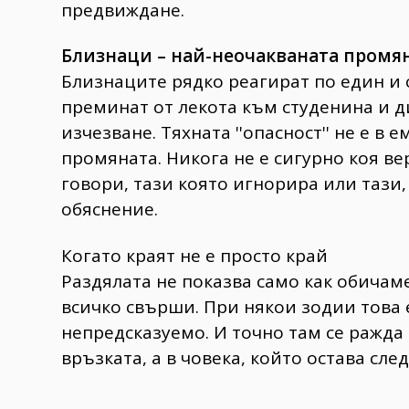
предвиждане.
Близнаци – най-неочакваната промян
Близнаците рядко реагират по един и 
преминат от лекота към студенина и д
изчезване. Тяхната ''опасност'' не е в 
промяната. Никога не е сигурно коя ве
говори, тази която игнорира или тази
обяснение.
Когато краят не е просто край
Раздялата не показва само как обичаме
всичко свърши. При някои зодии това е
непредсказуемо. И точно там се ражда 
връзката, а в човека, който остава след