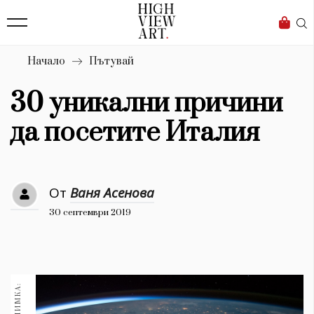
139
Бизнес
1633
Мода
Начало
Пътувай
16
Dialogue
30 уникални причини
Изкуство
да посетите Италия
4340
Красота
От
Ваня Асенова
777
30 септември 2019
Дизайн
1272
1188
Книги