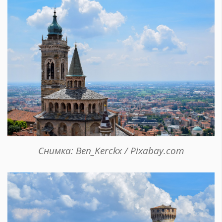
Снимка: Ben_Kerckx / Pixabay.com