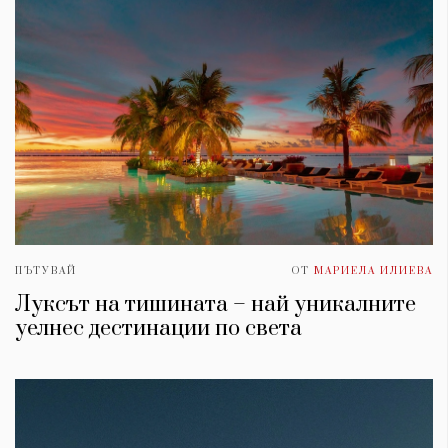
ПЪТУВАЙ
ОТ
МАРИЕЛА ИЛИЕВА
Луксът на тишината – най уникалните
КАТЕГОРИИ
ЗА НАС
уелнес дестинации по света
Wine&Dine
Условия за
Подкасти
ползване
Мода
За нас
Dialogue
Реклама
Изкуство
Политика за