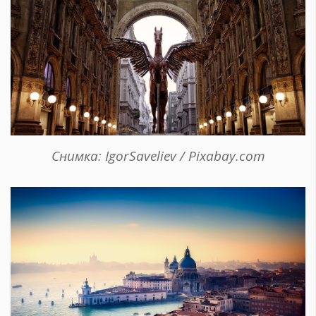
Снимка: IgorSaveliev / Pixabay.com