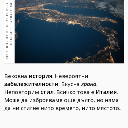
И
З
Т
О
Ч
Н
И
К
Н
А
И
З
О
Б
Р
А
Ж
Е
Н
И
Е
:
С
Н
И
М
К
А
:
S
K
E
E
Z
E
/
P
I
X
A
B
A
Y
.
C
O
1970
M
30+
1710
Гурме
Пътувай
237
389
Здраве
Gentlemen
Вековна
история
. Невероятни
382
забележителности
. Вкусна
храна
.
Неповторим
стил
. Всичко това е
Италия
.
Wellness
Може да изброяваме още дълго, но няма
1817
да ни стигне нито времето, нито мястото...
ПОСЛЕДВАЙТЕ
НИ