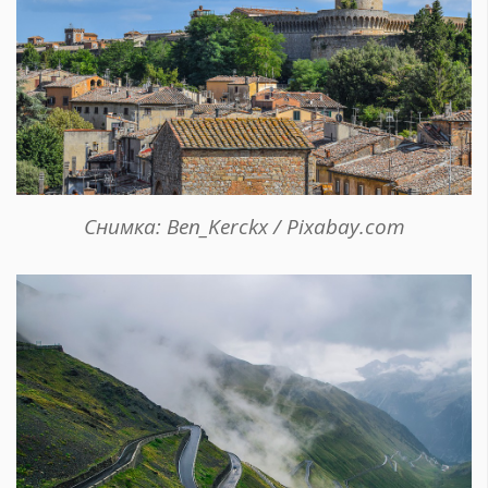
Снимка: Ben_Kerckx / Pixabay.com