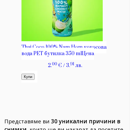
Представяме ви
30 уникални причини в
снимки
, които ще ви накарат да посетите