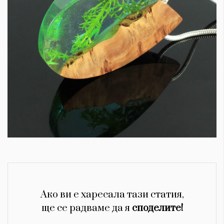
КАТЕГОРИИ
ЗА НАС
Wine&Dine
Условия за
Подкасти
ползване
Мода
За нас
Ако ви е харесала тази статия,
Dialogue
Реклама
ще се радваме да я
споделите!
Изкуство
Политика за