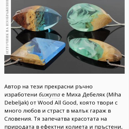
ИЗТОЧНИК НА ИЗОБРАЖЕНИЕ:
1970
30+
1710
Гурме
Пътувай
237
389
Здраве
Gentlemen
382
Автор на тези прекрасни ръчно
изработени
бижута
е Миха Дебеляк (Miha
Wellness
Debeljak) от Wood All Good, която твори с
1817
много любов и страст в малък гараж в
Словения. Тя запечатва красотата на
ПОСЛЕДВАЙТЕ
природата в ефектни колиета и пръстени,
НИ