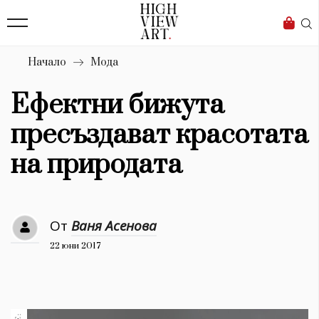
139
Бизнес
1633
Мода
Начало
Мода
16
Dialogue
Ефектни бижута
Изкуство
пресъздават красотата
4340
на природата
Красота
777
От
Ваня Асенова
Дизайн
22 юни 2017
1272
1188
Книги