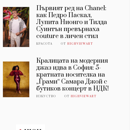
Първият ред на Chanel:
как Педро Паскал,
Лупита Нионго и Тилда
Суинтън превърнаха
couture в личен стил
КРАСОТА
ОТ
HIGHVIEWART
Кралицата на модерния
джаз идва в София: 5-
кратната носителка на
„Грами“ Самара Джой с
бутиков концерт в НДК!
ИЗКУСТВО
ОТ
HIGHVIEWART