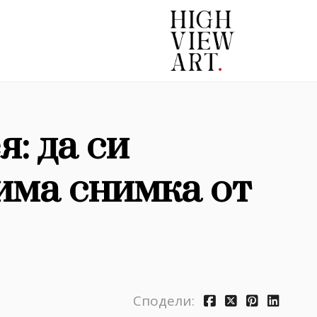
: да си
има снимка от
Сподели: