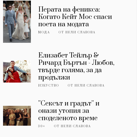
Перата на феникса:
Когато Кейт Мос спаси
поета на модата
МОДА
ОТ
НЕЛИ СЛАВОВА
Елизабет Тейлър &
Ричард Бъртън - Любов,
твърде голяма, за да
продължи
ИЗКУСТВО
ОТ
НЕЛИ СЛАВОВА
''Сексът и градът'' и
онази утопия за
споделеното време
30+
ОТ
НЕЛИ СЛАВОВА