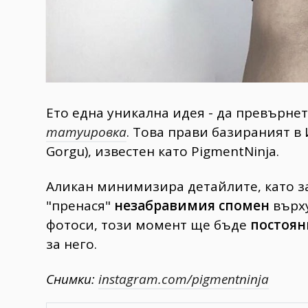
Ето една уникална идея - да превърне
татуировка
. Това прави базираният в 
Gorgu), известен като PigmentNinja.
Аликан минимизира детайлите, като з
"пренася"
незабравимия спомен
върху
фотоси, този момент ще бъде
постоян
за него.
Снимки:
instagram.com/pigmentninja