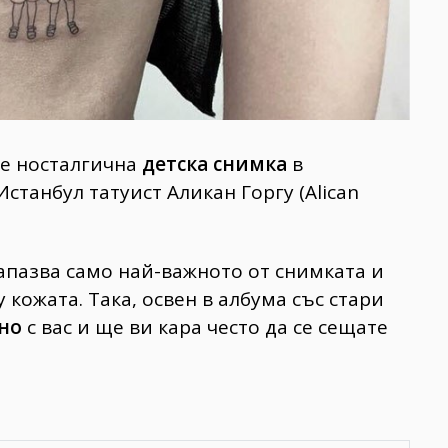
те носталгична
детска снимка
в
Истанбул татуист Аликан Горгу (Alican
апазва само най-важното от снимката и
 кожата. Така, освен в албума със стари
но
с вас и ще ви кара често да се сещате