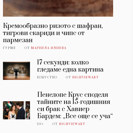
Кремообразно ризото с шафран,
тигрови скариди и чипс от
пармезан
ГУРМЕ
ОТ
МАРИЕЛА ИЛИЕВА
17 секунди: колко
гледаме една картина
ИЗКУСТВО
ОТ
HIGHVIEWART
Пенелопе Крус споделя
тайните на 15-годишния
си брак с Хавиер
Бардем: „Все още се уча“
30+
ОТ
HIGHVIEWART