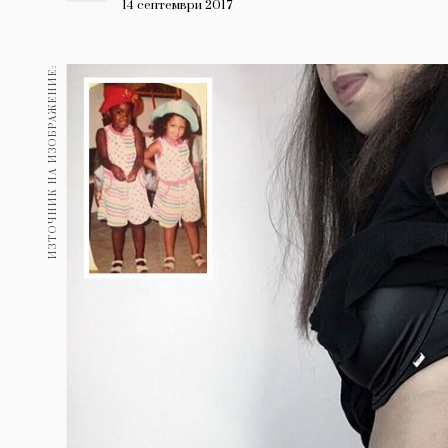
Гурме
14 септември 2017
237
Пътувай
ИЗТОЧНИК НА ИЗОБРАЖЕНИЕ:
389
Здраве
Gentlemen
382
1817
Wellness
ПОСЛЕДВАЙТЕ
НИ