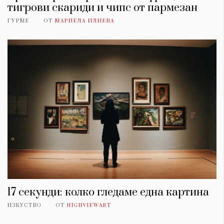
тигрови скариди и чипс от пармезан
ГУРМЕ
ОТ
МАРИЕЛА ИЛИЕВА
17 секунди: колко гледаме една картина
ИЗКУСТВО
ОТ
HIGHVIEWART