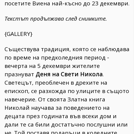
посетите Виена най-късно до 23 декември.
Текстът продължава след снимките.
{GALLERY}
Съществува традиция, която се наблюдава
по време на предколедния период -
вечерта на 5 декември жителите
празнуват
Деня на Свети Никола
.
Светецът, преоблечен в дрехите на
епископ, се разхожда по улиците в същото
навечерие. От своята Златна книга
Николай научава за поведението на
децата през годината във всеки дом и
дали те са били достатъчно послушни или
не. Той поставя подаръци в коледните