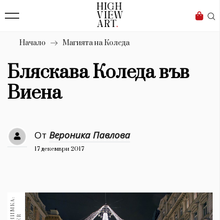
139
Бизнес
1633
Мода
Начало
Магията на Коледа
16
Dialogue
Бляскава Коледа във
Изкуство
Виена
4340
Красота
От
Вероника Павлова
777
17 декември 2017
Дизайн
1272
1188
Книги