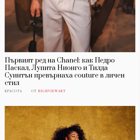
Първият ред на Chanel: как Педро
Паскал, Лупита Нионго и Тилда
Суинтън превърнаха couture в личен
стил
КРАСОТА
ОТ
HIGHVIEWART