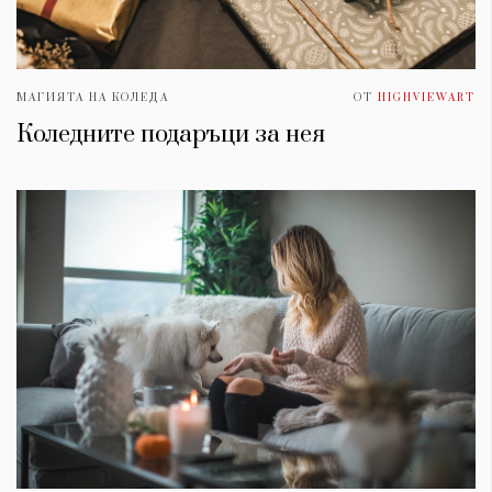
МАГИЯТА НА КОЛЕДА
ОТ
HIGHVIEWART
Коледните подаръци за нея