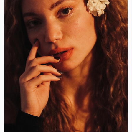
КАТЕГОРИИ
ЗА НАС
Wine&Dine
Условия за
Подкасти
ползване
Мода
За нас
Dialogue
Реклама
Изкуство
Политика за