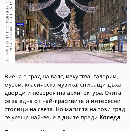
И
З
Т
О
Ч
Н
И
К
Н
А
И
З
О
Б
Р
А
Ж
Е
Н
И
Е
:
С
Н
И
М
К
А
:
P
I
X
A
B
A
Y
.
C
O
M
/
J
U
L
I
U
S
_
S
I
L
V
E
R
1970
30+
1710
Гурме
Пътувай
237
389
Здраве
Gentlemen
Виена е град на валс, изкуства, галерии,
382
музеи, класическа музика, спиращи дъха
дворци и невероятна архитектура. Счита
Wellness
се за една от най-красивите и интересни
1817
столици на света. Но магията на този град
се усеща най-вече в дните преди
Коледа
.
ПОСЛЕДВАЙТЕ
НИ