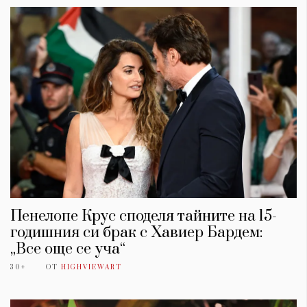
Пенелопе Крус споделя тайните на 15-
годишния си брак с Хавиер Бардем:
„Все още се уча“
30+
ОТ
HIGHVIEWART