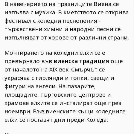
В навечерието на празниците Виена се
изпълва с музика. В кметството се открива
фестивал с коледни песнопения -
тържествени химни и народни песни се
изпълняват от хорове от различни страни.
Монтирането на коледни елхи се е
превърнало във
виенска традиция
още
от началото на XIX век. Смърчът се
украсява с гирлянди и топки, свещи и
фигури на ангели. На пазарите,
площадите, търговските центрове и
храмове елхите се инсталират още през
ноември. Във виенските къщи коледните
елхи се поставят дни преди Коледа.