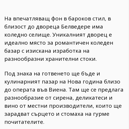
На впечатляващ фон в бароков стил, в
близост до двореца Белведере има
коледно селище. Уникалният дворец е
идеално място за романтичен коледен
базар с изискана изработка на
разнообразни хранителни стоки.
Под знака на готвенето ще бъде и
кулинарният пазар на Нова година близо
до операта във Виена. Там ще се предлага
разнообразие от сирена, деликатеси и
вино от местни производители, които ще
зарадват сърцето и стомаха на гурме
почитателите.