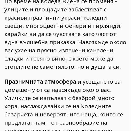
По време на Коледа Виена се променя -
улиците и площадите заблестяват с
красиви празнични украси, коледни
свещи, многоцветни фенери и гирлянди,
карайки ви да се чувствате като част от
една вълшебна приказка. Навсякъде около
вас ухае на прясно изпечени канелени
сладки и греяно вино, с което може да
стоплите не само тялото, но и душата си.
Празничната атмосфера
и усещането за
домашен уют са навсякъде около вас.
Уличките се изпълват с безброй много
хора, наслаждавайки се на Коледните
базарчета и невероятните неща, които се
предлагат там – от разнообразие на
всякакви вкусни сладкиши до красиви