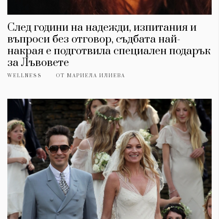
Красота
поверителност
Цветно
ModerenDom
Гурме
След години на надежди, изпитания и
Пътувай
въпроси без отговор, съдбата най-
Wellness
накрая е подготвила специален подарък
за Лъвовете
СЛЕДВАЙТЕ НИ
WELLNESS
ОТ
МАРИЕЛА ИЛИЕВА
Facebook
Instagram
Twitter
Pinterest
YouTube
Spotify
Soundcloud
Ако нашият сайт ви харесва, можете да се абонирате за
седмичния ни нюзлетър тук:
© 2026, HighViewArt | Всички права запазени