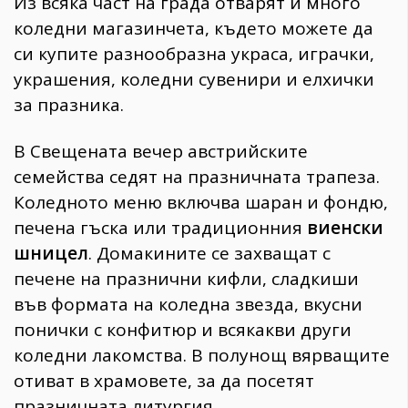
Из всяка част на града отварят и много
коледни магазинчета, където можете да
си купите разнообразна украса, играчки,
украшения, коледни сувенири и елхички
за празника.
В Свещената вечер австрийските
семейства седят на празничната трапеза.
Коледното меню включва шаран и фондю,
печена гъска или традиционния
виенски
шницел
. Домакините се захващат с
печене на празнични кифли, сладкиши
във формата на коледна звезда, вкусни
понички с конфитюр и всякакви други
коледни лакомства. В полунощ вярващите
отиват в храмовете, за да посетят
празничната литургия.