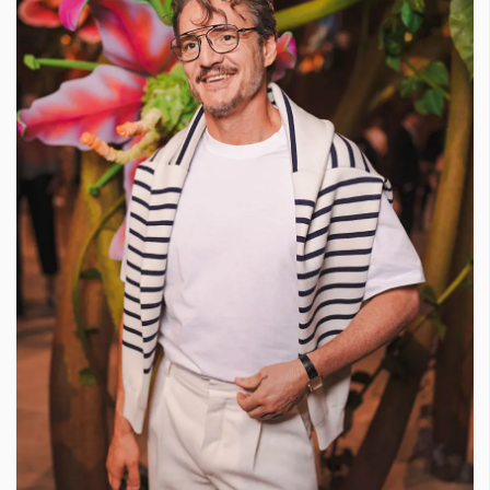
Красота
поверителност
Цветно
ModerenDom
Гурме
Пътувай
Wellness
СЛЕДВАЙТЕ НИ
Facebook
Instagram
Twitter
Pinterest
YouTube
Spotify
Soundcloud
Ако нашият сайт ви харесва, можете да се абонирате за
седмичния ни нюзлетър тук:
© 2026, HighViewArt | Всички права запазени