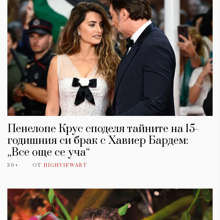
Пенелопе Крус споделя тайните на 15-
годишния си брак с Хавиер Бардем:
„Все още се уча“
КАТЕГОРИИ
ЗА НАС
30+
ОТ
HIGHVIEWART
Wine&Dine
Условия за
Подкасти
ползване
Мода
За нас
Dialogue
Реклама
Изкуство
Политика за