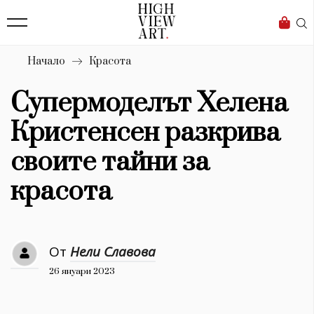
139
Бизнес
1633
Мода
Начало
Красота
16
Dialogue
Супермоделът Хелена
Изкуство
Кристенсен разкрива
4340
своите тайни за
Красота
красота
777
Дизайн
От
Нели Славова
1272
26 януари 2023
1188
Книги