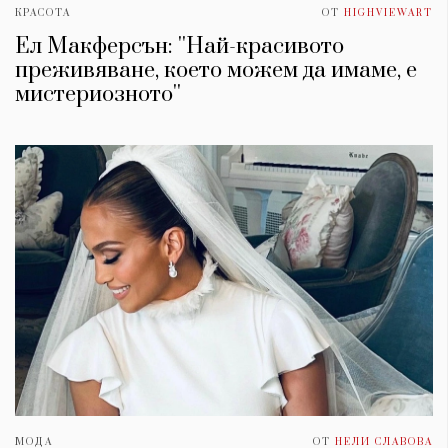
КРАСОТА
ОТ
HIGHVIEWART
Ел Макферсън: ''Най-красивото
преживяване, което можем да имаме, е
мистериозното''
МОДА
ОТ
НЕЛИ СЛАВОВА