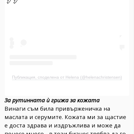
Публикация, споделена от Helena (@helenachristensen)
За рутинната ѝ грижа за кожата
Винаги съм била привърженичка на
маслата и серумите. Кожата ми за щастие
е доста здрава и издръжлива и може да
понесе много - в този бизнес трябва да го