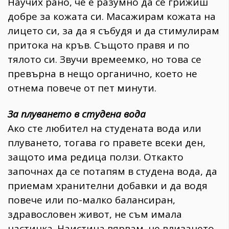
Научих рано, че е разумно да се грижиш
добре за кожата си. Масажирам кожата на
лицето си, за да я събудя и да стимулирам
притока на кръв. Същото правя и по
тялото си. Звучи времеемко, но това се
превърна в нещо органично, което не
отнема повече от пет минути.
За плуването в студена вода
Ако сте любител на студената вода или
плуването, тогава го правете всеки ден,
защото има редица ползи. Откакто
започнах да се потапям в студена вода, да
приемам хранителни добавки и да водя
повече или по-малко балансиран,
здравословен живот, не съм имала
настинка. Наистина вярвам, че влизането