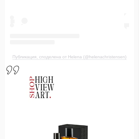
Публикация, споделена от Helena (@helenachristensen)