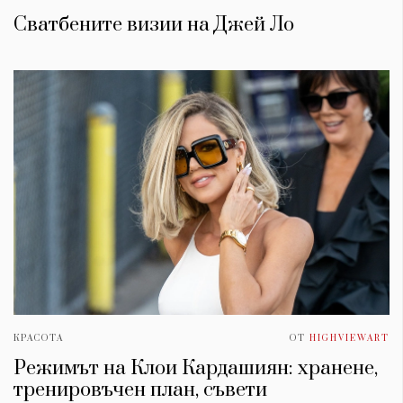
Сватбените визии на Джей Ло
КРАСОТА
ОТ
HIGHVIEWART
Режимът на Клои Кардашиян: хранене,
тренировъчен план, съвети