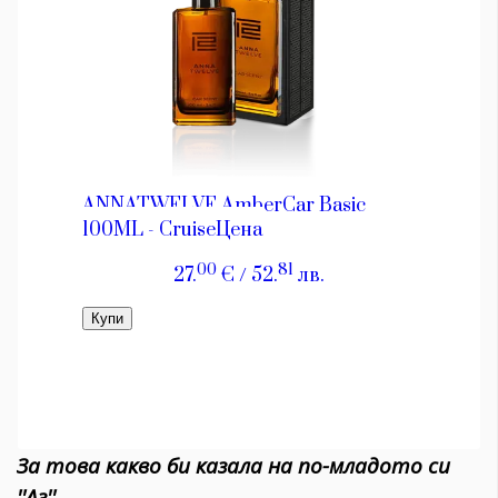
За това какво би казала на по-младото си
''Аз''