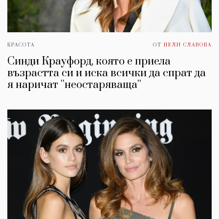
КРАСОТА
ОТ
НЕЛИ СЛАВОВА
Синди Крауфорд, която е приела
възрастта си и иска всички да спрат да
я наричат ''неостаряваща''