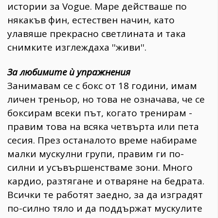
истории за Vogue. Маре действаше по
някакъв фин, естествен начин, като
улавяше прекрасно светлината и така
снимките изглеждаха ''живи''.
За любимите ѝ упражнения
Занимавам се с бокс от 18 години, имам
личен треньор, но това не означава, че се
боксирам всеки път, когато тренирам -
правим това на всяка четвърта или пета
сесия. През останалото време набираме
малки мускулни групи, правим ги по-
силни и усъвършенстваме зони. Много
кардио, разтягане и отваряне на бедрата.
Всички те работят заедно, за да изградят
по-силно тяло и да поддържат мускулите