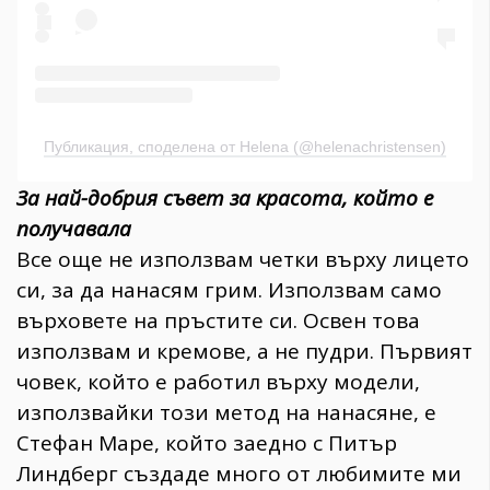
Публикация, споделена от Helena (@helenachristensen)
За най-добрия съвет за красота, който е
получавала
Все още не използвам четки върху лицето
си, за да нанасям грим. Използвам само
върховете на пръстите си. Освен това
използвам и кремове, а не пудри. Първият
човек, който е работил върху модели,
използвайки този метод на нанасяне, е
Стефан Маре, който заедно с Питър
Линдберг създаде много от любимите ми