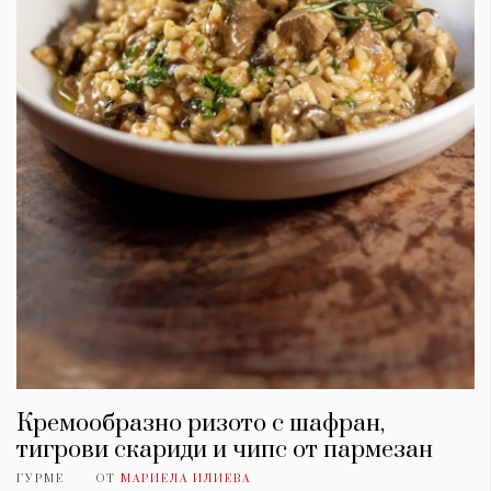
Кремообразно ризото с шафран,
тигрови скариди и чипс от пармезан
ГУРМЕ
ОТ
МАРИЕЛА ИЛИЕВА