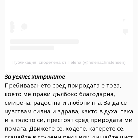
Публикация, споделена от Helena (@helenachristensen)
За уелнес хитрините
Пребиваването сред природата е това,
което ме прави дълбоко благодарна,
смирена, радостна и любопитна. За да се
чувствам силна и здрава, както в духа, така
и в тялото си, престоят сред природата ми
помага. Движете се, ходете, катерете се,
скачайте в студени реки или дишайте чист