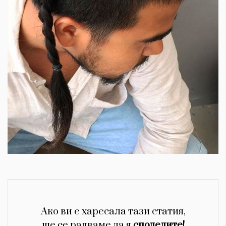
Ако ви е харесала тази статия,
ще се радваме да я
споделите!