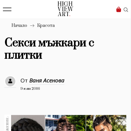
139
Бизнес
1633
Мода
Начало
Красота
16
Dialogue
Секси мъжкари с
Изкуство
плитки
4340
Красота
От
Ваня Асенова
777
9 юли 2016
Дизайн
1272
1188
Книги