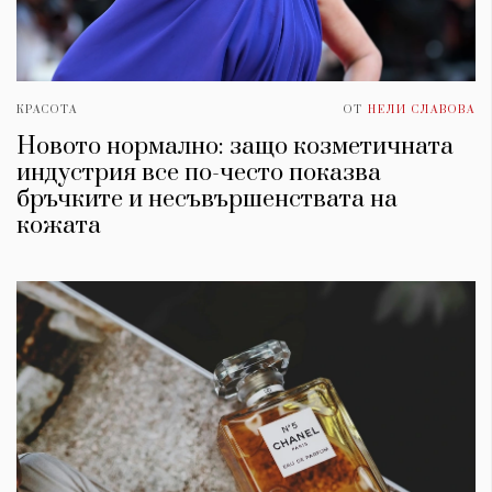
КРАСОТА
ОТ
НЕЛИ СЛАВОВА
Новото нормално: защо козметичната
индустрия все по-често показва
бръчките и несъвършенствата на
кожата
КАТЕГОРИИ
ЗА НАС
Wine&Dine
Условия за
Подкасти
ползване
Мода
За нас
Dialogue
Реклама
Изкуство
Политика за