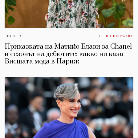
КРАСОТА
ОТ
HIGHVIEWART
Приказката на Матийо Блази за Chanel
и сезонът на дебютите: какво ни каза
Висшата мода в Париж