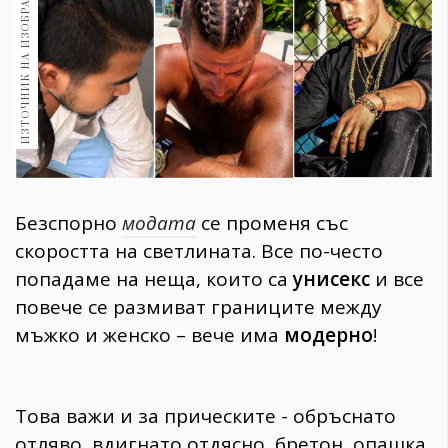
ИЗТОЧНИК НА ИЗОБРАЖЕНИЕ:
1970
30+
1710
Гурме
Пътувай
237
389
Здраве
Безспорно
модата
се променя със
Gentlemen
скоростта на светлината. Все по-често
382
попадаме на неща, които са
унисекс
и все
повече се размиват границите между
Wellness
мъжко и женско – вече има
модерно
!
1817
Това важи и за прическите - обръснато
ПОСЛЕДВАЙТЕ
НИ
отляво, вдигнато отдясно, бретон, опашка,