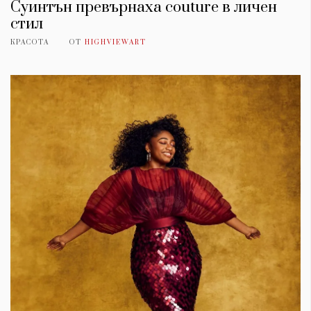
Суинтън превърнаха couture в личен
стил
КРАСОТА
ОТ
HIGHVIEWART