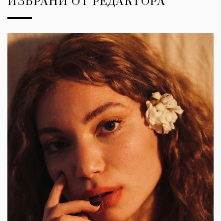
ИЗБРАНИ ОТ РЕДАКТОРА
КАТЕГОРИИ
ЗА НАС
Wine&Dine
Условия за
Подкасти
ползване
Мода
За нас
Dialogue
Реклама
Изкуство
Политика за