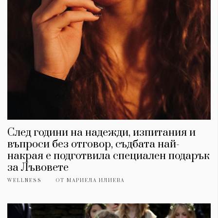
Красота
поверителност
Цветно
ModerenDom
Гурме
Пътувай
Wellness
СЛЕДВАЙТЕ НИ
Facebook
Instagram
Twitter
Pinterest
YouTube
Spotify
Soundcloud
След години на надежди, изпитания и
Ако нашият сайт ви харесва, можете да се абонирате за
въпроси без отговор, съдбата най-
седмичния ни нюзлетър тук:
накрая е подготвила специален подарък
за Лъвовете
WELLNESS
ОТ
МАРИЕЛА ИЛИЕВА
© 2026, HighViewArt | Всички права запазени