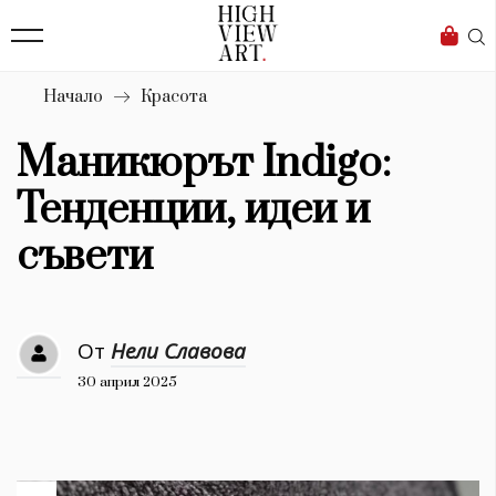
139
Бизнес
1633
Мода
Начало
Красота
16
Dialogue
Маникюрът Indigo:
Изкуство
Тенденции, идеи и
4340
съвети
Красота
777
От
Нели Славова
Дизайн
30 април 2025
1272
1188
Книги