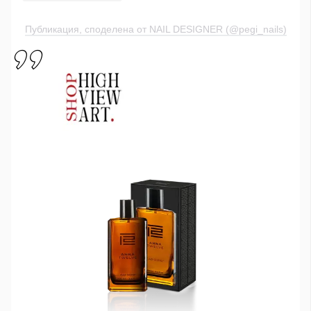
Публикация, споделена от NAIL DESIGNER (@pegi_nails)