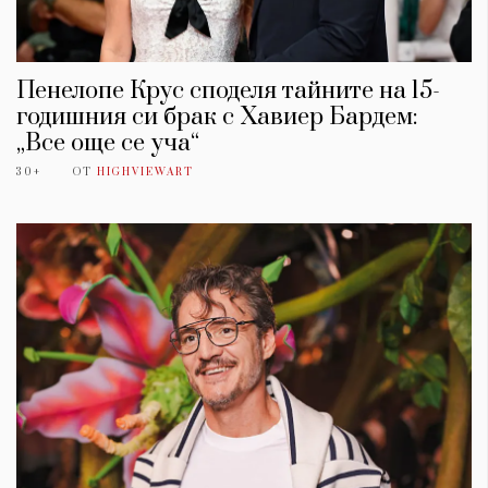
Пенелопе Крус споделя тайните на 15-
годишния си брак с Хавиер Бардем:
„Все още се уча“
30+
ОТ
HIGHVIEWART