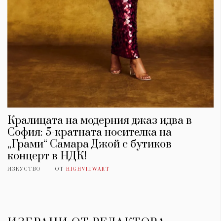
Кралицата на модерния джаз идва в
София: 5-кратната носителка на
„Грами“ Самара Джой с бутиков
концерт в НДК!
ИЗКУСТВО
ОТ
HIGHVIEWART