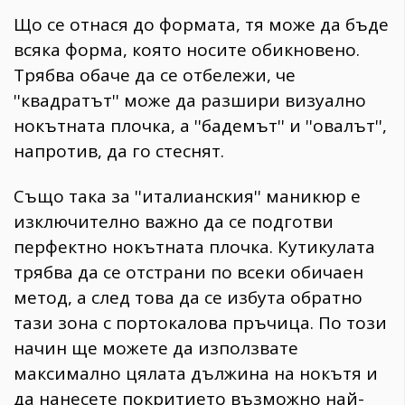
Що се отнася до формата, тя може да бъде
всяка форма, която носите обикновено.
Трябва обаче да се отбележи, че
''квадратът'' може да разшири визуално
нокътната плочка, а ''бадемът'' и ''овалът'',
напротив, да го стеснят.
Също така за ''италианския'' маникюр е
изключително важно да се подготви
перфектно нокътната плочка. Кутикулата
трябва да се отстрани по всеки обичаен
метод, а след това да се избута обратно
тази зона с портокалова пръчица. По този
начин ще можете да използвате
максимално цялата дължина на нокътя и
да нанесете покритието възможно най-