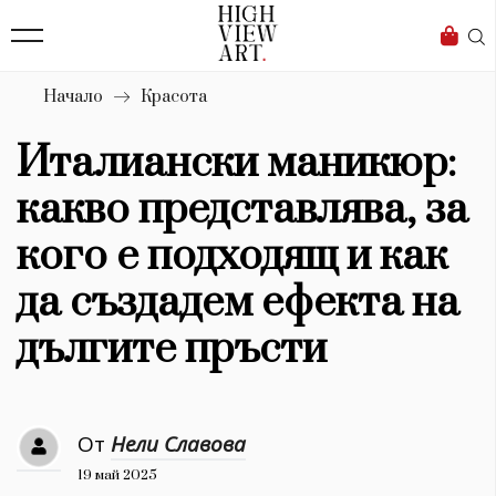
138
Бизнес
1633
Мода
Начало
Красота
16
Dialogue
Италиански маникюр:
Изкуство
какво представлява, за
4339
кого е подходящ и как
Красота
да създадем ефекта на
777
дългите пръсти
Дизайн
1272
От
Нели Славова
1188
Книги
19 май 2025