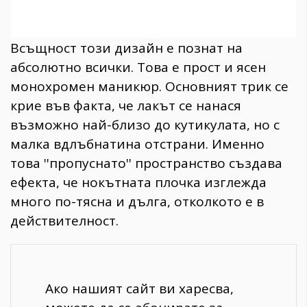
Всъщност този дизайн е познат на
абсолютно всички. Това е прост и ясен
монохромен маникюр. Основният трик се
крие във факта, че лакът се нанася
възможно най-близо до кутикулата, но с
малка вдлъбнатина отстрани. Именно
това ''пропуснато'' пространство създава
ефекта, че нокътната плочка изглежда
много по-тясна и дълга, отколкото е в
действителност.
Ако нашият сайт ви харесва,