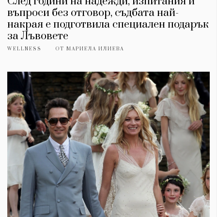
След години на надежди, изпитания и
въпроси без отговор, съдбата най-
накрая е подготвила специален подарък
за Лъвовете
WELLNESS
ОТ
МАРИЕЛА ИЛИЕВА
КАТЕГОРИИ
ЗА НАС
Wine&Dine
Условия за
Подкасти
ползване
Мода
За нас
Dialogue
Реклама
Изкуство
Политика за