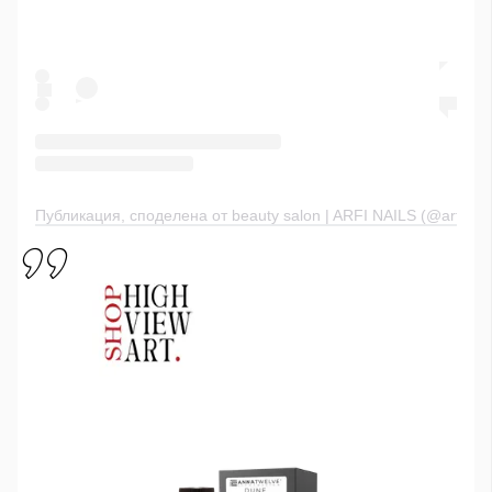
Публикация, споделена от beauty salon | ARFI NAILS (@arfinail