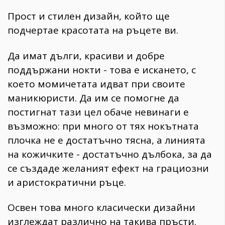
Прост и стилен дизайн, който ще
подчертае красотата на ръцете ви.
Да имат дълги, красиви и добре
поддържани нокти - това е искането, с
което момичетата идват при своите
маникюристи. Да им се помогне да
постигнат тази цел обаче невинаги е
възможно: при много от тях нокътната
плочка не е достатъчно тясна, а линията
на кожичките - достатъчно дълбока, за да
се създаде желаният ефект на грациозни
и аристократични ръце.
Освен това много класически дизайни
изглеждат различно на такива пръсти.