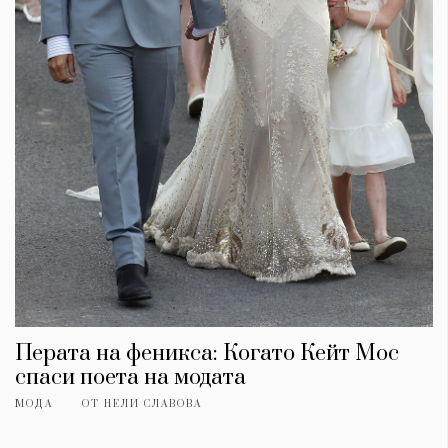
Красота
поверителност
Цветно
ModerenDom
Гурме
Пътувай
Wellness
СЛЕДВАЙТЕ НИ
Facebook
Instagram
Twitter
Pinterest
YouTube
Spotify
Soundcloud
Ако нашият сайт ви харесва, можете да се абонирате за
седмичния ни нюзлетър тук:
Перата на феникса: Когато Кейт Мос
спаси поета на модата
МОДА
ОТ
НЕЛИ СЛАВОВА
© 2026, HighViewArt | Всички права запазени