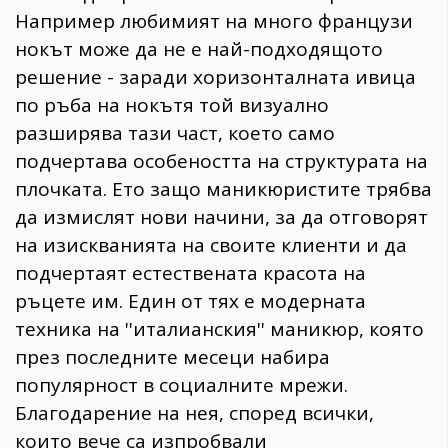
Например любимият на много французи
нокът може да не е най-подходящото
решение - заради хоризонталната ивица
по ръба на нокътя той визуално
разширява тази част, което само
подчертава особеността на структурата на
плочката. Ето защо маникюристите трябва
да измислят нови начини, за да отговорят
на изискванията на своите клиенти и да
подчертаят естествената красота на
ръцете им. Един от тях е модерната
техника на ''италианския'' маникюр, която
през последните месеци набира
популярност в социалните мрежи.
Благодарение на нея, според всички,
които вече са изпробвали