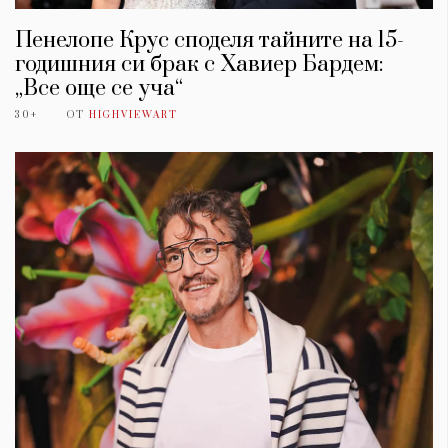
Пенелопе Крус споделя тайните на 15-
годишния си брак с Хавиер Бардем:
„Все още се уча“
30+
ОТ
HIGHVIEWART