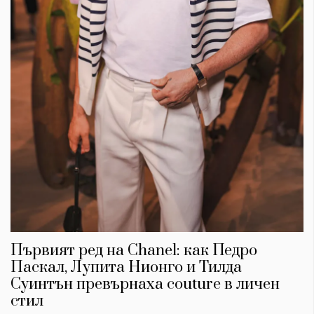
Първият ред на Chanel: как Педро
Паскал, Лупита Нионго и Тилда
Суинтън превърнаха couture в личен
стил