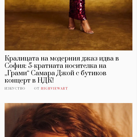
Кралицата на модерния джаз идва в
София: 5-кратната носителка на
„Грами“ Самара Джой с бутиков
концерт в НДК!
ИЗКУСТВО
ОТ
HIGHVIEWART