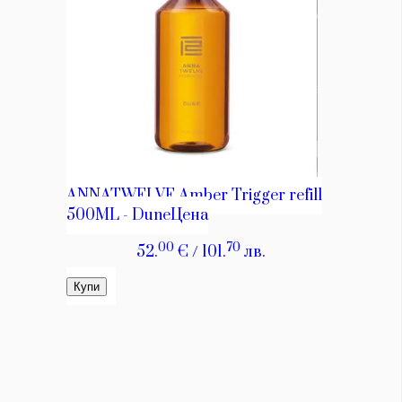
Красота
поверителност
Цветно
ModerenDom
Гурме
Пътувай
Wellness
СЛЕДВАЙТЕ НИ
Facebook
Instagram
Twitter
Pinterest
YouTube
Spotify
Soundcloud
Ако нашият сайт ви харесва, можете да се абонирате за
седмичния ни нюзлетър тук:
© 2026, HighViewArt | Всички права запазени