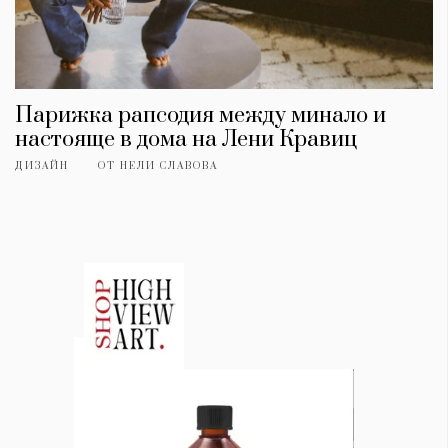
Парижка рапсодия между минало и
настояще в дома на Лени Кравиц
ДИЗАЙН
ОТ
НЕЛИ СЛАВОВА
КАТЕГОРИИ
ЗА НАС
Wine&Dine
Условия за
Подкасти
ползване
Мода
За нас
Dialogue
Реклама
Изкуство
Политика за