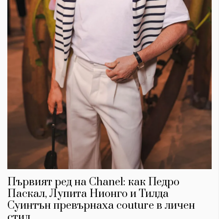
Първият ред на Chanel: как Педро
Паскал, Лупита Нионго и Тилда
Суинтън превърнаха couture в личен
стил