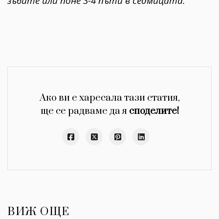
зъбите или поне 3-4 пъти в седмицата.
Ако ви е харесала тази статия,
ще се радваме да я
споделите!
ВИЖ ОЩЕ