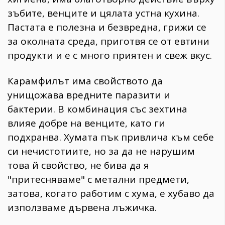
зъбите, венците и цялата устна кухина.
Пастата е полезна и безвредна, грижи се
за околната среда, приготвя се от евтини
продукти и е с много приятен и свеж вкус.
Карамфилът има свойството да
унищожава вредните паразити и
бактерии. В комбинация със зехтина
влияе добре на венците, като ги
подхранва. Хумата пък привлича към себе
си нечистотиите, но за да не нарушим
това й свойство, не бива да я
"притесняваме" с метални предмети,
затова, когато работим с хума, е хубаво да
използваме дървена лъжичка.