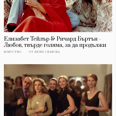
Елизабет Тейлър & Ричард Бъртън -
Любов, твърде голяма, за да продължи
ИЗКУСТВО
ОТ
НЕЛИ СЛАВОВА