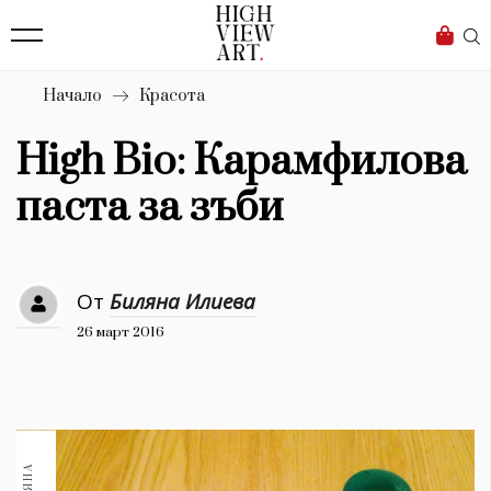
139
Бизнес
1633
Мода
Начало
Красота
16
Dialogue
High Bio: Карамфилова
Изкуство
паста за зъби
4339
Красота
От
Биляна Илиева
777
26 март 2016
Дизайн
1272
1188
Книги