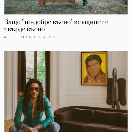
Защо ''по-добре късно" всъщност е
твърде късно
30+
ОТ
НЕЛИ СЛАВОВА