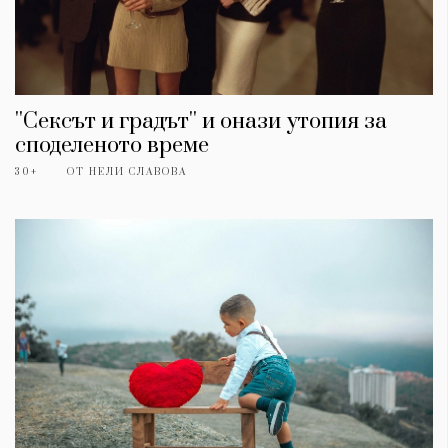
''Сексът и градът'' и онази утопия за
споделеното време
30+
ОТ
НЕЛИ СЛАВОВА