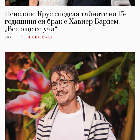
Пенелопе Крус споделя тайните на 15-
годишния си брак с Хавиер Бардем:
„Все още се уча“
30+
ОТ
HIGHVIEWART