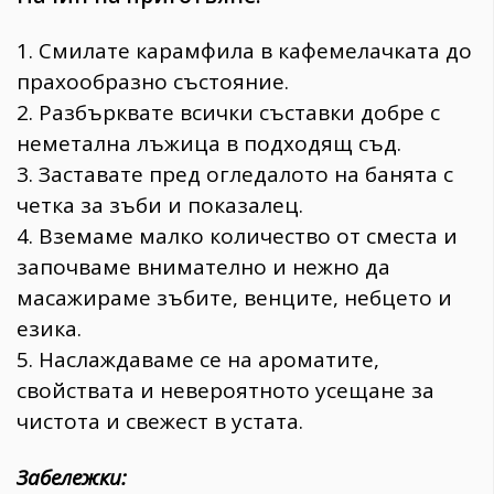
1. Смилате карамфила в кафемелачката до
прахообразно състояние.
2. Разбърквате всички съставки добре с
неметална лъжица в подходящ съд.
3. Заставате пред огледалото на банята с
четка за зъби и показалец.
4. Вземаме малко количество от сместа и
започваме внимателно и нежно да
масажираме зъбите, венците, небцето и
езика.
5. Наслаждаваме се на ароматите,
свойствата и невероятното усещане за
чистота и свежест в устата.
Забележки: