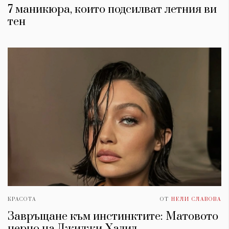
7 маникюра, които подсилват летния ви
тен
КРАСОТА
ОТ
НЕЛИ СЛАВОВА
Завръщане към инстинктите: Матовото
черно на Джиджи Хадид