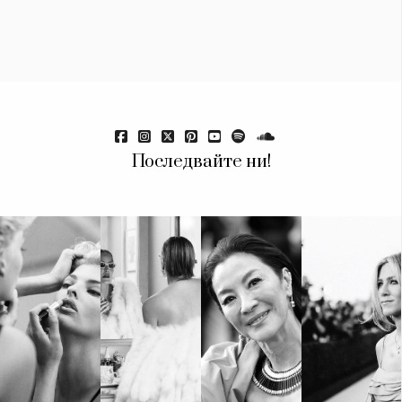
Последвайте ни!
КАТЕГОРИИ
ЗА НАС
Wine&Dine
Условия за
Подкасти
ползване
Мода
За нас
Dialogue
Реклама
Изкуство
Политика за