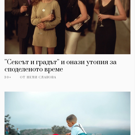
''Сексът и градът'' и онази утопия за
споделеното време
30+
ОТ
НЕЛИ СЛАВОВА