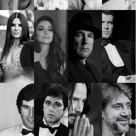
Красота
поверителност
Цветно
ModerenDom
Гурме
Пътувай
Wellness
СЛЕДВАЙТЕ НИ
Facebook
Instagram
Twitter
Pinterest
YouTube
Spotify
Soundcloud
Ако нашият сайт ви харесва, можете да се абонирате за
седмичния ни нюзлетър тук:
© 2026, HighViewArt | Всички права запазени