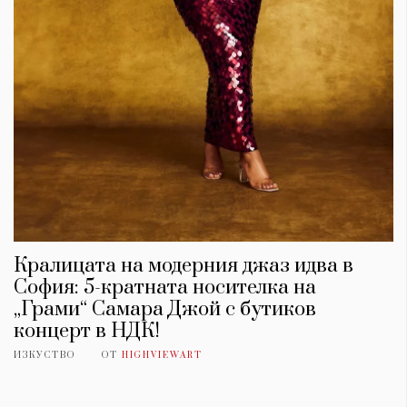
Кралицата на модерния джаз идва в
София: 5-кратната носителка на
„Грами“ Самара Джой с бутиков
концерт в НДК!
ИЗКУСТВО
ОТ
HIGHVIEWART