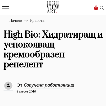
139
Бизнес
1633
Мода
Начало
Красота
16
Dialogue
High Bio: Хидратиращ и
Изкуство
успокояващ
4340
кремообразен
Красота
репелент
777
Дизайн
От
Сапунена работилница
1272
4 август 2016
1188
Книги