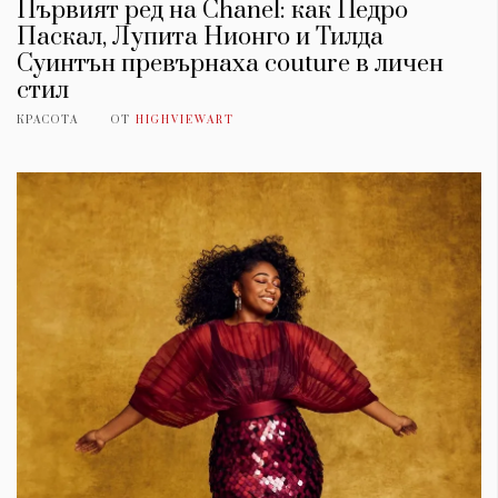
Първият ред на Chanel: как Педро
Паскал, Лупита Нионго и Тилда
Суинтън превърнаха couture в личен
стил
КРАСОТА
ОТ
HIGHVIEWART