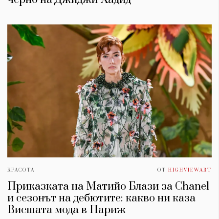
КРАСОТА
ОТ
HIGHVIEWART
Приказката на Матийо Блази за Chanel
и сезонът на дебютите: какво ни каза
Висшата мода в Париж