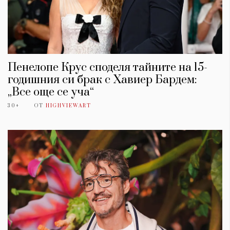
Пенелопе Крус споделя тайните на 15-
годишния си брак с Хавиер Бардем:
„Все още се уча“
30+
ОТ
HIGHVIEWART