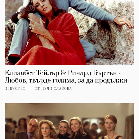
Елизабет Тейлър & Ричард Бъртън -
Любов, твърде голяма, за да продължи
ИЗКУСТВО
ОТ
НЕЛИ СЛАВОВА