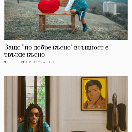
Защо ''по-добре късно" всъщност е
твърде късно
30+
ОТ
НЕЛИ СЛАВОВА