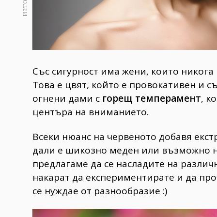
Със сигурност има жени, които никога 
Това е цвят, който е провокативен и с
огнени дами с
горещ темперамент
, к
центъра на вниманието.
Всеки нюанс на червеното добавя екст
дали е шикозно меден или възможно н
предлагаме да се насладите на различ
накарат да експериментирате и да про
се нуждае от разнообразие :)