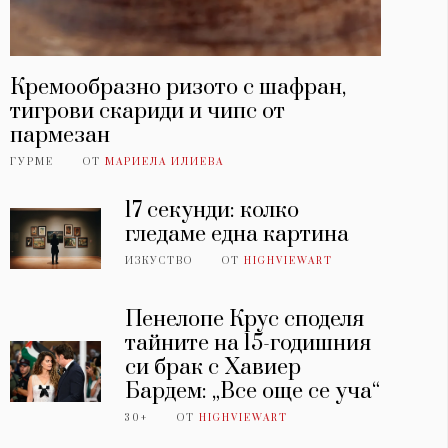
Кремообразно ризото с шафран,
тигрови скариди и чипс от
пармезан
ГУРМЕ
ОТ
МАРИЕЛА ИЛИЕВА
17 секунди: колко
гледаме една картина
ИЗКУСТВО
ОТ
HIGHVIEWART
Пенелопе Крус споделя
тайните на 15-годишния
си брак с Хавиер
Бардем: „Все още се уча“
30+
ОТ
HIGHVIEWART