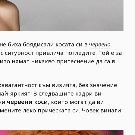
не биха боядисали косата си в
червено
.
ъс сигурност привлича погледите. Той е за
оито нямат никакво притеснение да са в
равагантност към визията, без значение
ай-яркият. В следващите кадри ви
ни
червени коси
, които могат да ви
мените леко прическата си. Човек винаги