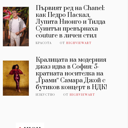
Първият ред на Chanel:
как Педро Паскал,
Лупита Нионго и Тилда
Суинтън превърнаха
couture в личен стил
КРАСОТА
ОТ
HIGHVIEWART
Кралицата на модерния
джаз идва в София: 5-
кратната носителка на
„Грами“ Самара Джой с
бутиков концерт в НДК!
ИЗКУСТВО
ОТ
HIGHVIEWART