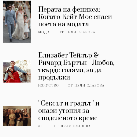
Перата на феникса:
Когато Кейт Мос спаси
поета на модата
МОДА
ОТ
НЕЛИ СЛАВОВА
Елизабет Тейлър &
Ричард Бъртън - Любов,
твърде голяма, за да
продължи
ИЗКУСТВО
ОТ
НЕЛИ СЛАВОВА
''Сексът и градът'' и
онази утопия за
споделеното време
30+
ОТ
НЕЛИ СЛАВОВА