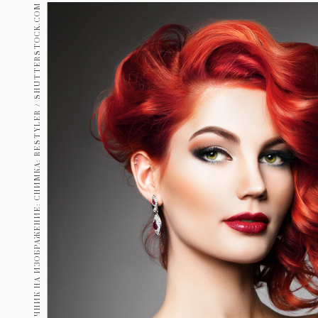
Гурме
ИЗТОЧНИК НА ИЗОБРАЖЕНИЕ: СНИМКА: RESTYLER / SHUTTERSTOCK.COM
237
Пътувай
389
Здраве
Gentlemen
382
1816
Wellness
ПОСЛЕДВАЙТЕ
НИ