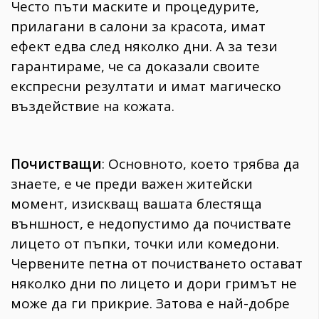
Често пъти маските и процедурите,
прилагани в салони за красота, имат
ефект едва след няколко дни. А за тези
гарантираме, че са доказали своите
експресни резултати и имат магическо
въздействие на кожата.
Почистващи
: Основното, което трябва да
знаете, е че преди важен житейски
момент, изискващ вашата блестяща
външност, е недопустимо да почиствате
лицето от пъпки, точки или комедони.
Червените петна от почистването остават
няколко дни по лицето и дори гримът не
може да ги прикрие. Затова е най-добре