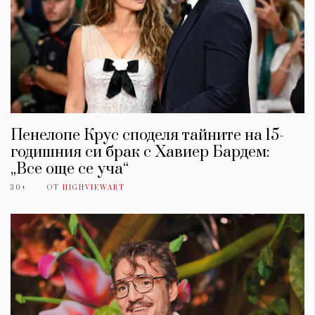
Пенелопе Крус споделя тайните на 15-
годишния си брак с Хавиер Бардем:
„Все още се уча“
30+
ОТ
HIGHVIEWART