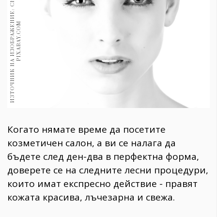
И
З
Т
О
Ч
Н
И
К
Н
А
И
З
О
Б
Р
А
Ж
Е
Н
И
Е
:
С
Н
И
М
К
А
:
P
I
X
A
B
A
Y
.
C
O
1970
30+
M
1709
Гурме
Пътувай
237
389
Здраве
Gentlemen
Когато нямате време да посетите
381
козметичен салон, а ви се налага да
бъдете след ден-два в перфектна форма,
Wellness
доверете се на следните лесни процедури,
1815
които имат експресно действие - правят
кожата красива, лъчезарна и свежа.
ПОСЛЕДВАЙТЕ
НИ