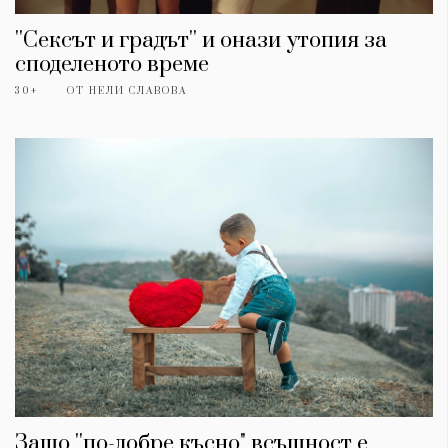
''Сексът и градът'' и онази утопия за
споделеното време
30+
ОТ
НЕЛИ СЛАВОВА
Защо ''по-добре късно" всъщност е