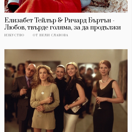
Елизабет Тейлър & Ричард Бъртън -
Любов, твърде голяма, за да продължи
ИЗКУСТВО
ОТ
НЕЛИ СЛАВОВА