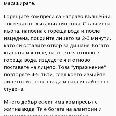
масажирате.
Горещите компреси са направо вълшебни
- освежават всякакъв тип кожа. С хавлиена
кърпа, напоена с гореща вода и после
изцедена, покрийте лицето за 2-3 минути,
като си оставите отвор за дишане. Когато
кърпата изстине, натопете я отново в
гореща вода, изцедете я и отново
поставете на лицето. Това "упражнение"
повторете 4-5 пъти, след което измийте
лицето си с топла вода и наплискайте със
студена.
Много добър ефект има
компресът с
житна вода
. Тя е богата на алантоин и