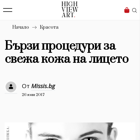
138
Бизнес
1633
Мода
Начало
Красота
16
Dialogue
Бързи процедури за
Изкуство
свежа кожа на лицето
4338
Красота
От
Missis.bg
777
26 юни 2017
Дизайн
1272
1188
Книги