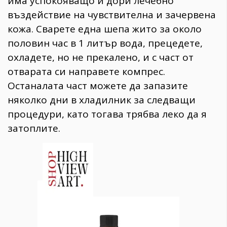
има успокояващо и дори лечебно
въздействие на чувствителна и зачервена
кожа. Сварете една шепа жито за около
половин час в 1 литър вода, прецедете,
охладете, но не прекалено, и с част от
отварата си направете компрес.
Останалата част можете да запазите
няколко дни в хладилник за следващи
процедури, като тогава трябва леко да я
затоплите.