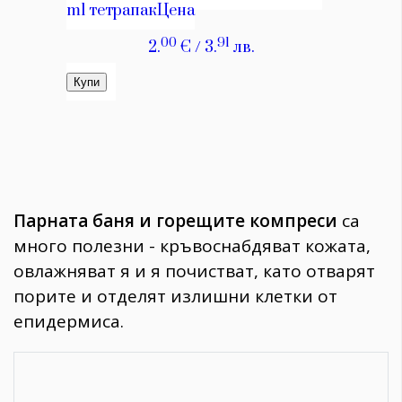
Парната баня и горещите компреси
са
много полезни - кръвоснабдяват кожата,
овлажняват я и я почистват, като отварят
порите и отделят излишни клетки от
епидермиса.