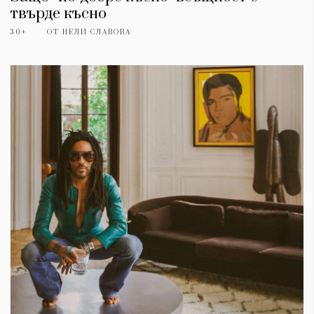
твърде късно
30+
ОТ
НЕЛИ СЛАВОВА
КАТЕГОРИИ
ЗА НАС
Wine&Dine
Условия за
Подкасти
ползване
Мода
За нас
Dialogue
Реклама
Изкуство
Политика за