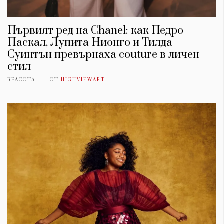
Първият ред на Chanel: как Педро
Паскал, Лупита Нионго и Тилда
Суинтън превърнаха couture в личен
стил
КРАСОТА
ОТ
HIGHVIEWART