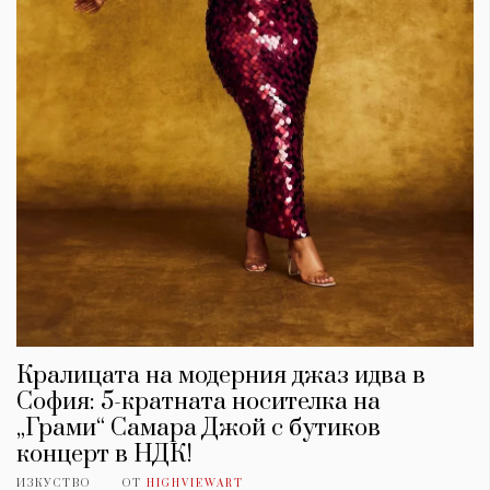
Кралицата на модерния джаз идва в
София: 5-кратната носителка на
„Грами“ Самара Джой с бутиков
концерт в НДК!
ИЗКУСТВО
ОТ
HIGHVIEWART