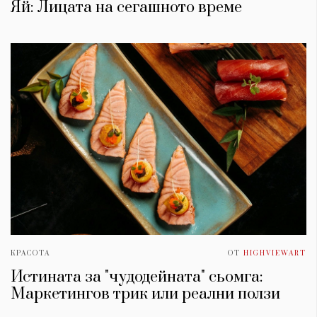
Яй: Лицата на сегашното време
КРАСОТА
ОТ
HIGHVIEWART
Истината за "чудодейната" сьомга:
Маркетингов трик или реални ползи