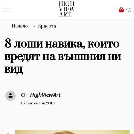
139
Бизнес
1633
Мода
Начало
Красота
16
Dialogue
8 лоши навика, които
Изкуство
вредят на външния ни
4339
вид
Красота
777
От
HighViewArt
Дизайн
15 септември 2018
1272
1188
Книги