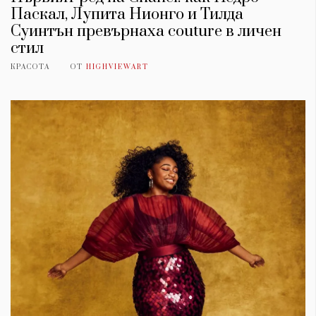
Паскал, Лупита Нионго и Тилда
Суинтън превърнаха couture в личен
стил
КРАСОТА
ОТ
HIGHVIEWART