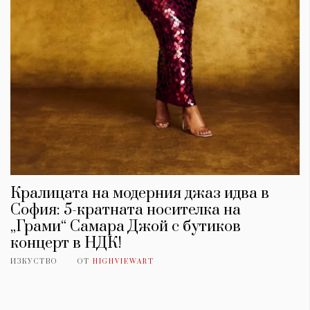
Кралицата на модерния джаз идва в
София: 5-кратната носителка на
„Грами“ Самара Джой с бутиков
концерт в НДК!
ИЗКУСТВО
ОТ
HIGHVIEWART