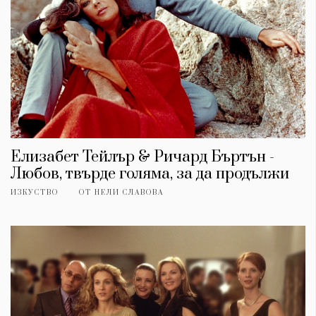
Елизабет Тейлър & Ричард Бъртън -
Любов, твърде голяма, за да продължи
ИЗКУСТВО
ОТ
НЕЛИ СЛАВОВА
КАТЕГОРИИ
ЗА НАС
Wine&Dine
Условия за
Подкасти
ползване
Мода
За нас
Dialogue
Реклама
Изкуство
Политика за