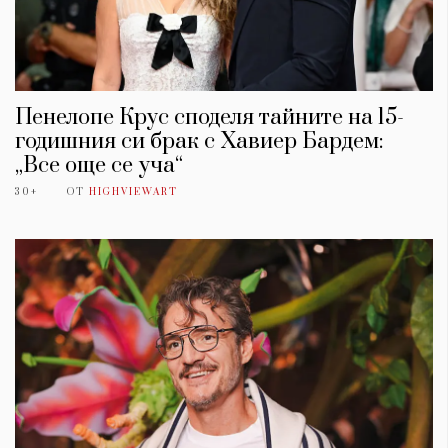
Пенелопе Крус споделя тайните на 15-
годишния си брак с Хавиер Бардем:
„Все още се уча“
30+
ОТ
HIGHVIEWART