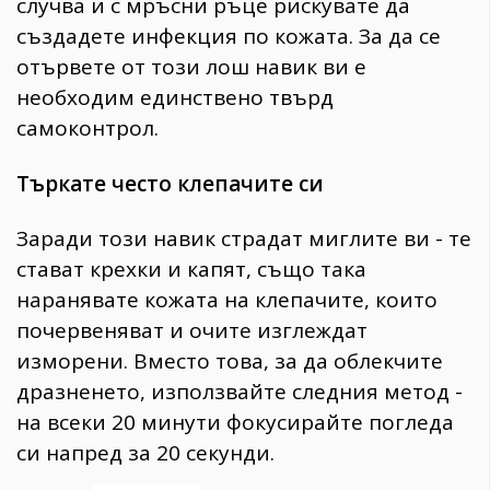
случва и с мръсни ръце рискувате да
създадете инфекция по кожата. За да се
отървете от този лош навик ви е
необходим единствено твърд
самоконтрол.
Търкате често клепачите си
Заради този навик страдат миглите ви - те
стават крехки и капят, също така
наранявате кожата на клепачите, които
почервеняват и очите изглеждат
изморени. Вместо това, за да облекчите
дразненето, използвайте следния метод -
на всеки 20 минути фокусирайте погледа
си напред за 20 секунди.