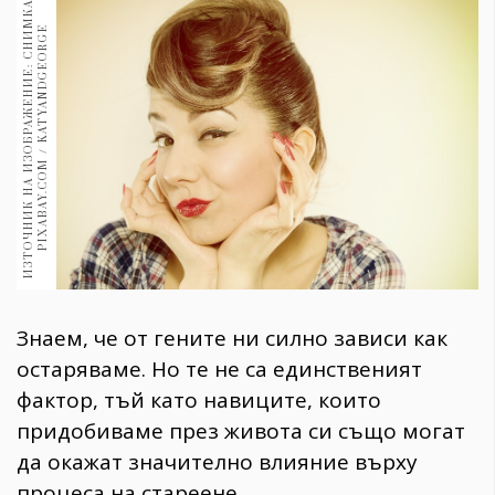
И
З
Т
О
Ч
Н
И
К
Н
А
И
З
О
Б
Р
А
Ж
Е
Н
И
Е
:
С
Н
И
М
К
А
:
P
I
X
A
B
A
Y
.
C
O
M
/
K
A
T
Y
A
N
D
G
E
O
R
G
1970
30+
E
1709
Гурме
Пътувай
237
389
Здраве
Gentlemen
382
Знаем, че от гените ни силно зависи как
Wellness
остаряваме. Но те не са единственият
1816
фактор, тъй като навиците, които
придобиваме през живота си също могат
да окажат значително влияние върху
ПОСЛЕДВАЙТЕ
НИ
процеса на стареене.