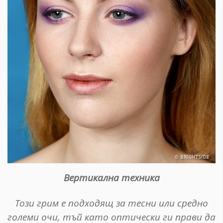
Вертикална т
ехника
Този грим е подходящ за тесни или средно
големи очи, тъй като оптически ги прави да