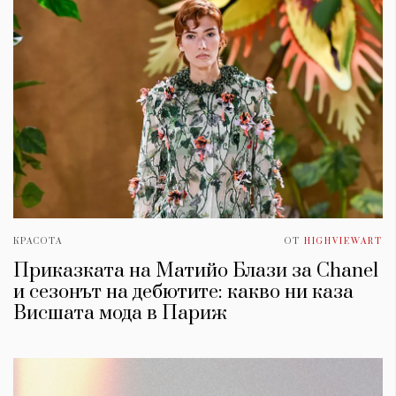
КРАСОТА
ОТ
HIGHVIEWART
Приказката на Матийо Блази за Chanel
и сезонът на дебютите: какво ни каза
Висшата мода в Париж