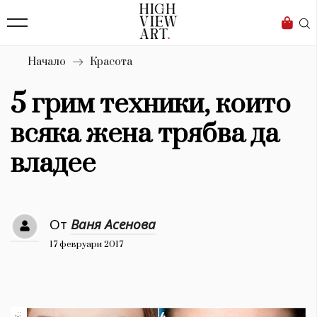
139
Бизнес
1633
Мода
Начало
Красота
16
Dialogue
5 грим техники, които
Изкуство
всяка жена трябва да
4340
владее
Красота
777
От
Ваня Асенова
Дизайн
17 февруари 2017
1272
1188
Книги