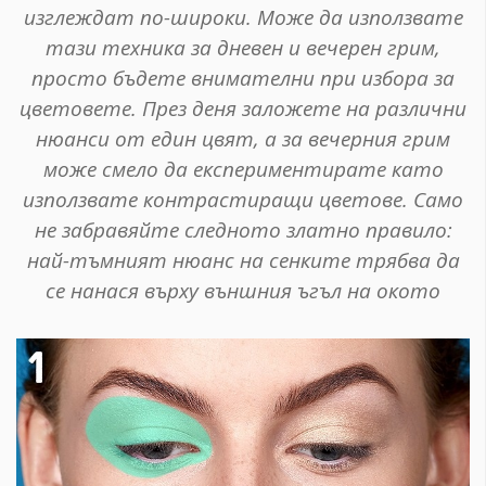
изглеждат по-широки. Може да използвате
тази техника за дневен и вечерен грим,
просто бъдете внимателни при избора за
цветовете. През деня заложете на различни
нюанси от един цвят, а за вечерния грим
може смело да експериментирате като
използвате контрастиращи цветове. Само
не забравяйте следното златно правило:
най-тъмният нюанс на сенките трябва да
се нанася върху външния ъгъл на окото