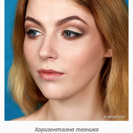
Хоризонтална т
ехника