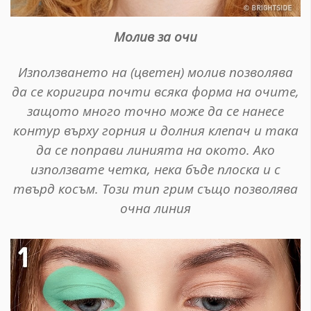
Молив за очи
Използването на (цветен) молив позволява
да се коригира почти всяка форма на очите,
защото много точно може да се нанесе
контур върху горния и долния клепач и така
да се поправи линията на окото. Ако
използвате четка, нека бъде плоска и с
твърд косъм. Този тип грим също позволява
очна линия