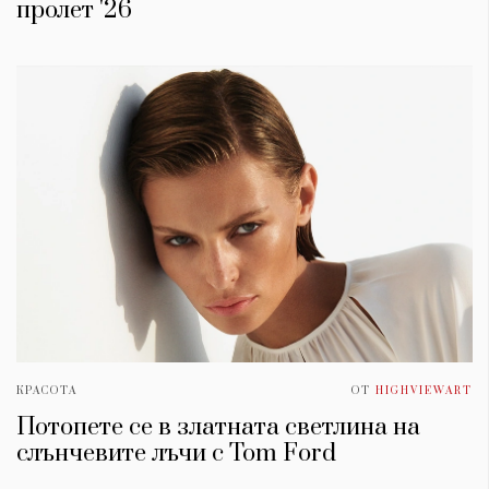
пролет '26
КРАСОТА
ОТ
HIGHVIEWART
Потопете се в златната светлина на
слънчевите лъчи с Tom Ford