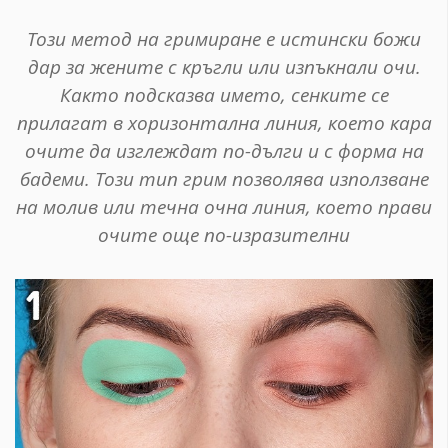
Този метод на гримиране е истински божи
дар за жените с кръгли или изпъкнали очи.
Както подсказва името, сенките се
прилагат в хоризонтална линия, което кара
очите да изглеждат по-дълги и с форма на
бадеми. Този тип грим позволява използване
на молив или течна очна линия, което прави
очите още по-изразителни