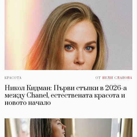
КРАСОТА
ОТ
НЕЛИ СЛАВОВА
Никол Кидман: Първи стъпки в 2026-а
КАТЕГОРИИ
ЗА НАС
между Chanel, естествената красота и
новото начало
Wine&Dine
Условия за
Подкасти
ползване
Мода
За нас
Dialogue
Реклама
Изкуство
Политика за