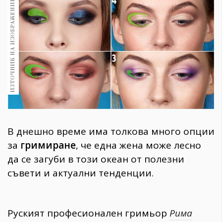
ИЗТОЧНИК НА ИЗОБРАЖЕНИЕ:
1970
30+
1710
Гурме
Пътувай
237
389
Здраве
Gentlemen
В днешно време има толкова много опции
382
за
гримиране
, че една жена може лесно
да се загуби в този океан от полезни
Wellness
съвети и актуални тенденции.
1817
ПОСЛЕДВАЙТЕ
Руският професионален гримьор
Рима
НИ