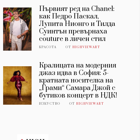
Първият ред на Chanel:
как Педро Паскал,
Лупита Нионго и Тилда
Суинтън превърнаха
couture в личен стил
КРАСОТА
ОТ
HIGHVIEWART
Кралицата на модерния
джаз идва в София: 5-
кратната носителка на
„Грами“ Самара Джой с
бутиков концерт в НДК!
ИЗКУСТВО
ОТ
HIGHVIEWART