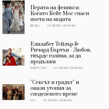
Перата на феникса:
Когато Кейт Мос спаси
поета на модата
МОДА
ОТ
НЕЛИ СЛАВОВА
Елизабет Тейлър &
Ричард Бъртън - Любов,
твърде голяма, за да
продължи
ИЗКУСТВО
ОТ
НЕЛИ СЛАВОВА
''Сексът и градът'' и
онази утопия за
споделеното време
30+
ОТ
НЕЛИ СЛАВОВА