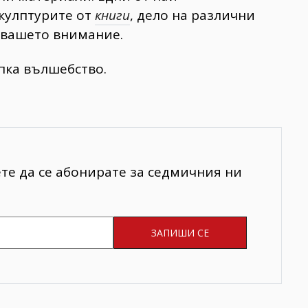
скулптурите от
книги
, дело на различни
а вашето внимание.
ка вълшебство.
ете да се абонирате за седмичния ни