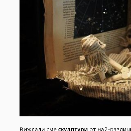
Виждали сме
скулптури
от най-различ