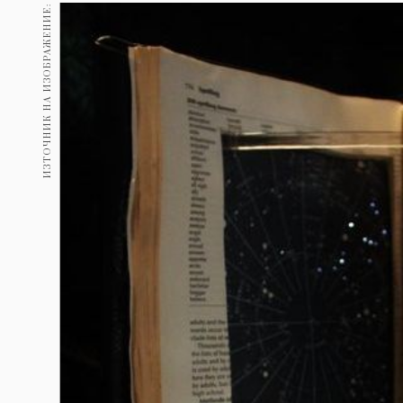
Гурме
ИЗТОЧНИК НА ИЗОБРАЖЕНИЕ:
237
Пътувай
389
Здраве
Gentlemen
382
1817
Wellness
ПОСЛЕДВАЙТЕ
НИ