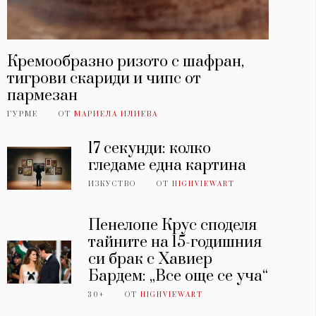
Кремообразно ризото с шафран,
тигрови скариди и чипс от
пармезан
ГУРМЕ
ОТ
МАРИЕЛА ИЛИЕВА
17 секунди: колко
гледаме една картина
ИЗКУСТВО
ОТ
HIGHVIEWART
Пенелопе Крус споделя
тайните на 15-годишния
си брак с Хавиер
Бардем: „Все още се уча“
30+
ОТ
HIGHVIEWART