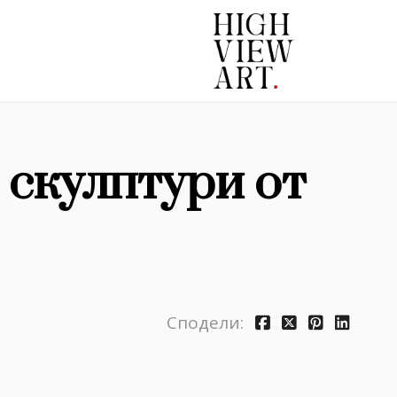
скулптури от
Сподели: