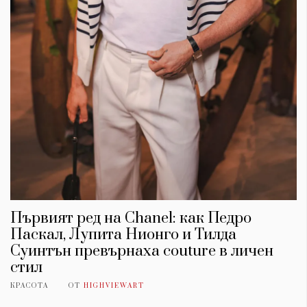
Първият ред на Chanel: как Педро
Паскал, Лупита Нионго и Тилда
Суинтън превърнаха couture в личен
стил
КРАСОТА
ОТ
HIGHVIEWART