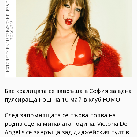
И
З
Т
О
Ч
Н
И
К
Н
А
И
З
О
Б
Р
А
Ж
Е
Н
И
Е
:
F
E
S
T
T
E
A
M
B
U
L
G
A
R
I
1970
30+
1710
Гурме
A
Пътувай
237
389
Здраве
Gentlemen
382
Бас кралицата се завръща в София за една
пулсираща нощ на 10 май в клуб FOMO
Wellness
1817
След запомнящата се първа поява на
родна сцена миналата година, Victoria De
ПОСЛЕДВАЙТЕ
Angelis се завръща зад диджейския пулт в
НИ