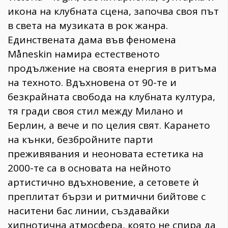
икона на клубната сцена, започва своя път
в света на музиката в рок жанра.
Единствената дама във феномена
Måneskin намира естественото
продължение на своята енергия в ритъма
на техното. Вдъхновена от 90-те и
безкрайната свобода на клубната култура,
тя гради своя стил между Милано и
Берлин, а вече и по целия свят. Карането
на кънки, безбройните парти
преживявания и неоновата естетика на
2000-те са в основата на нейното
артистично вдъхновение, а сетовете ѝ
преплитат бързи и ритмични бийтове с
наситени бас линии, създавайки
хипнотична атмосфера, която не спира да