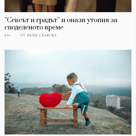
''Сексът и градът'' и онази утопия за
споделеното време
30+
ОТ
НЕЛИ СЛАВОВА
КАТЕГОРИИ
ЗА НАС
Wine&Dine
Условия за
Подкасти
ползване
Мода
За нас
Dialogue
Реклама
Изкуство
Политика за