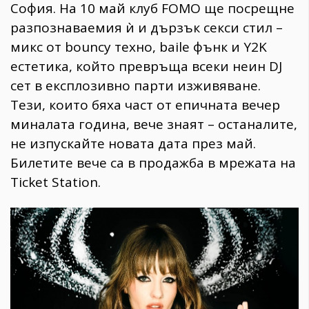
София. На 10 май клуб FOMO ще посрещне
разпознаваемия ѝ и дързък секси стил –
микс от bouncy техно, baile фънк и Y2K
естетика, който превръща всеки неин DJ
сет в експлозивно парти изживяване.
Tези, които бяха част от епичната вечер
миналата година, вече знаят – останалите,
не изпускайте новата дата през май.
Билетите вече са в продажба в мрежата на
Ticket Station.