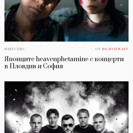
ИЗКУСТВО
ОТ
HIGHVIEWART
Японците heavenphetamine с концерти
в Пловдив и София