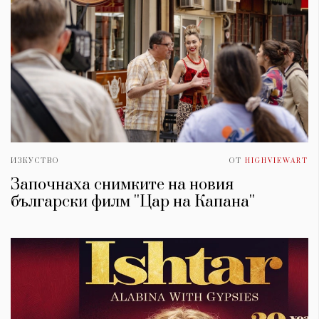
ИЗКУСТВО
ОТ
HIGHVIEWART
Започнаха снимките на новия
български филм ''Цар на Капана''