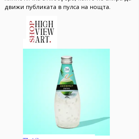
движи публиката в пулса на нощта.