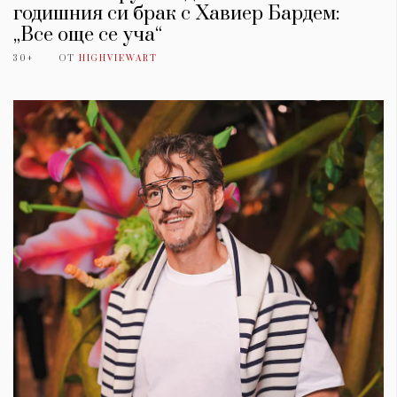
годишния си брак с Хавиер Бардем:
„Все още се уча“
30+
ОТ
HIGHVIEWART