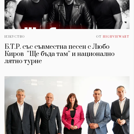
ИЗКУСТВО
ОТ
HIGHVIEWART
Б.Т.Р. със съвместна песен с Любо
Киров ''Ще бъда там'' и национално
лятно турне