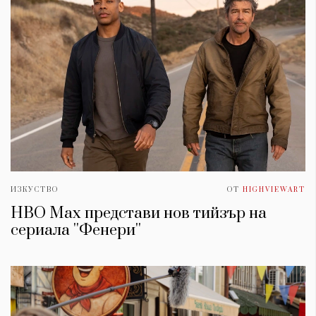
ИЗКУСТВО
ОТ
HIGHVIEWART
HBO Max представи нов тийзър на
сериала ''Фенери''