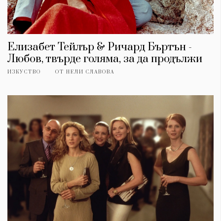
Елизабет Тейлър & Ричард Бъртън -
Любов, твърде голяма, за да продължи
ИЗКУСТВО
ОТ
НЕЛИ СЛАВОВА