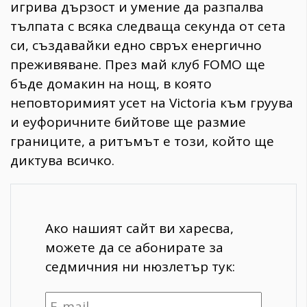
игрива дързост и умение да разпалва
тълпата с всяка следваща секунда от сета
си, създавайки едно свръх енергично
преживяване. През май клуб FOMO ще
бъде домакин на нощ, в която
неповторимият усет на Victoria към груува
и еуфоричните бийтове ще размие
границите, а ритъмът е този, който ще
диктува всичко.
Ако нашият сайт ви харесва,
можете да се абонирате за
седмичния ни нюзлетър тук: