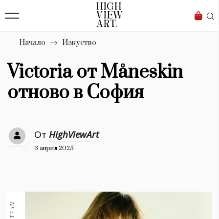
139
Бизнес
1633
Мода
Начало
Изкуство
16
Dialogue
Victoria от Måneskin
Изкуство
отново в София
4340
Красота
От
HighViewArt
777
3 април 2025
Дизайн
1272
1188
Книги