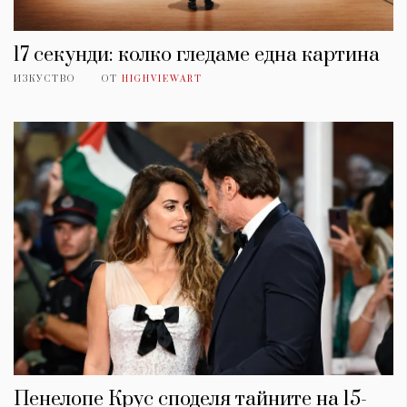
17 секунди: колко гледаме една картина
ИЗКУСТВО
ОТ
HIGHVIEWART
Пенелопе Крус споделя тайните на 15-