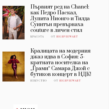
Първият ред на Chanel:
как Педро Паскал,
Лупита Нионго и Тилда
Суинтън превърнаха
couture в личен стил
КРАСОТА
ОТ
HIGHVIEWART
Кралицата на модерния
джаз идва в София: 5-
кратната носителка на
„Грами“ Самара Джой с
бутиков концерт в НДК!
ИЗКУСТВО
ОТ
HIGHVIEWART