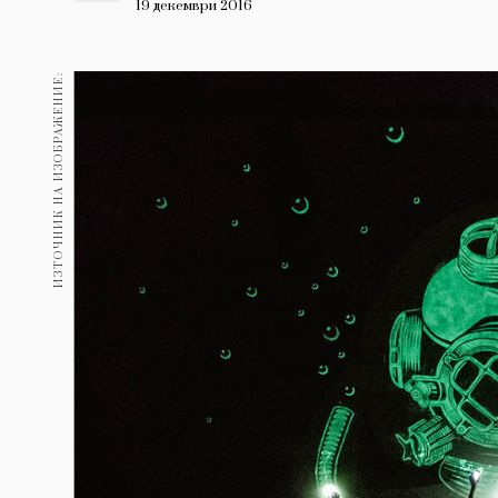
Гурме
19 декември 2016
237
Пътувай
ИЗТОЧНИК НА ИЗОБРАЖЕНИЕ:
389
Здраве
Gentlemen
382
1817
Wellness
ПОСЛЕДВАЙТЕ
НИ