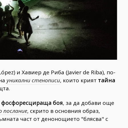
ez) и Хавиер де Риба (Javier de Riba), по-
 на
уникални стенописи
, които крият
тайна
щта.
а
фосфоресциращa боя
, за да добави още
о послание
, скрито в основния образ,
тъмната част от денонощието "блясва" с