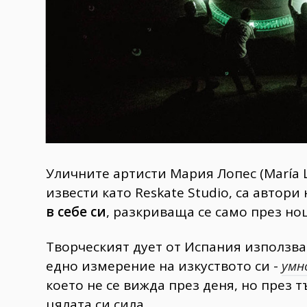
Уличните артисти Мария Лопес (María Lóp
извести като Reskate Studio, са автори
в себе си
, разкриваща се само през но
Творческият дует от Испания използв
едно измерение на изкуството си -
умн
което не се вижда през деня, но през 
цялата си сила.