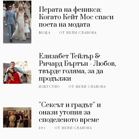
Перата на феникса:
Когато Кейт Мос спаси
поета на модата
МОДА
ОТ
НЕЛИ СЛАВОВА
Елизабет Тейлър &
Ричард Бъртън - Любов,
твърде голяма, за да
продължи
ИЗКУСТВО
ОТ
НЕЛИ СЛАВОВА
''Сексът и градът'' и
онази утопия за
споделеното време
30+
ОТ
НЕЛИ СЛАВОВА