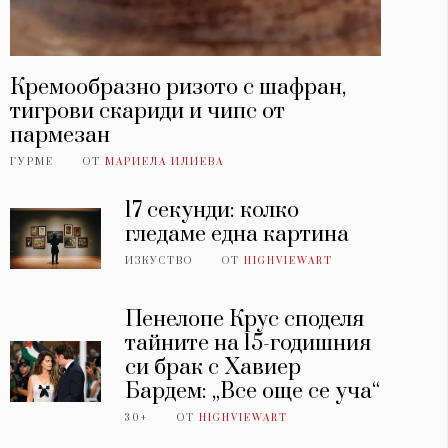
Кремообразно ризото с шафран,
тигрови скариди и чипс от
пармезан
ГУРМЕ
ОТ
МАРИЕЛА ИЛИЕВА
17 секунди: колко
гледаме една картина
ИЗКУСТВО
ОТ
HIGHVIEWART
Пенелопе Крус споделя
тайните на 15-годишния
си брак с Хавиер
Бардем: „Все още се уча“
30+
ОТ
HIGHVIEWART