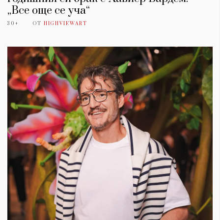
„Все още се уча“
30+
ОТ
HIGHVIEWART