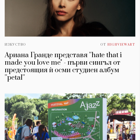
ИЗКУСТВО
ОТ
HIGHVIEWART
Ариана Гранде представя ''hate that i
made you love me" - първи сингъл от
предстоящия ѝ осми студиен албум
''petal''