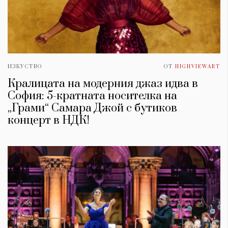
ИЗКУСТВО
ОТ
HIGHVIEWART
Кралицата на модерния джаз идва в
София: 5-кратната носителка на
„Грами“ Самара Джой с бутиков
концерт в НДК!