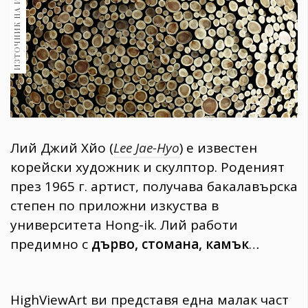
ИЗТОЧНИК НА ИЗОБРАЖЕНИЕ:
1970
30+
1709
Гурме
Пътувай
237
389
Здраве
Лий Джий Хйо (
Lee Jae-Hyo
) е известен
корейски художник и скулптор. Роденият
Gentlemen
през 1965 г. артист, получава бакалавърска
382
степен по приложни изкуства в
университета Hong-ik. Лий работи
Wellness
предимно с
дърво, стомана, камък
…
1816
ПОСЛЕДВАЙТЕ
HighViewArt ви представя една малак част
НИ