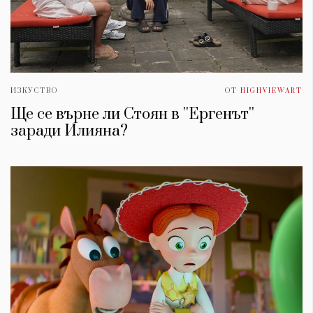
ИЗКУСТВО
ОТ
HIGHVIEWART
Ще се върне ли Стоян в ''Ергенът''
заради Илияна?