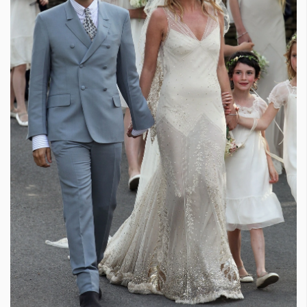
Красота
поверителност
Цветно
ModerenDom
Гурме
Пътувай
Wellness
СЛЕДВАЙТЕ НИ
Facebook
Instagram
Twitter
Pinterest
YouTube
Spotify
Soundcloud
Ако нашият сайт ви харесва, можете да се абонирате за
седмичния ни нюзлетър тук:
© 2026, HighViewArt | Всички права запазени