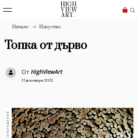
139
Бизнес
1633
Мода
Начало
Изкуство
16
Dialogue
Топка от дърво
Изкуство
4339
От
HighViewArt
Красота
17 декември 2012
777
Дизайн
1272
1188
Книги