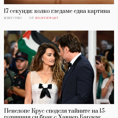
17 секунди: колко гледаме една картина
ИЗКУСТВО
ОТ
HIGHVIEWART
Пенелопе Крус споделя тайните на 15-
годишния си брак с Хавиер Бардем: