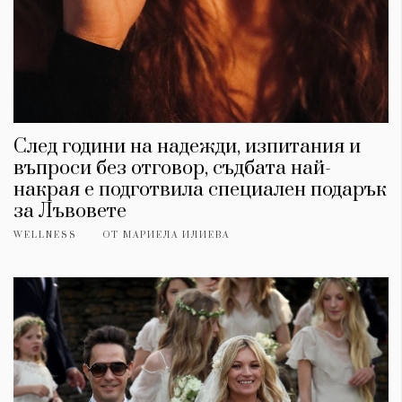
След години на надежди, изпитания и
въпроси без отговор, съдбата най-
накрая е подготвила специален подарък
за Лъвовете
WELLNESS
ОТ
МАРИЕЛА ИЛИЕВА
КАТЕГОРИИ
ЗА НАС
Wine&Dine
Условия за
Подкасти
ползване
Мода
За нас
Dialogue
Реклама
Изкуство
Политика за