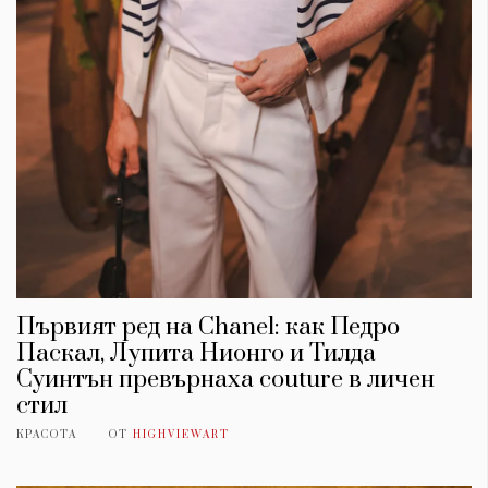
Първият ред на Chanel: как Педро
Паскал, Лупита Нионго и Тилда
Суинтън превърнаха couture в личен
стил
КРАСОТА
ОТ
HIGHVIEWART