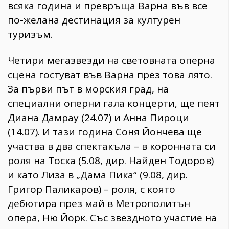
всяка година и превръща Варна във все
по-желана дестинация за културен
туризъм.
Четири мегазвезди на световната оперна
сцена гостуват във Варна през това лято.
За първи път в морския град, на
специални оперни гала концерти, ще пеят
Диана Дамрау (24.07) и Анна Пироци
(14.07). И тази година Соня Йончева ще
участва в два спектакъла – в коронната си
роля на Тоска (5.08, дир. Найден Тодоров)
и като Лиза в „Дама Пика“ (9.08, дир.
Григор Паликаров) – роля, с която
дебютира през май в Метрополитън
опера, Ню Йорк. Със звездното участие на