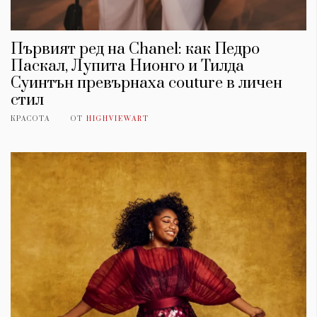
Първият ред на Chanel: как Педро
Паскал, Лупита Нионго и Тилда
Суинтън превърнаха couture в личен
стил
КРАСОТА
ОТ
HIGHVIEWART