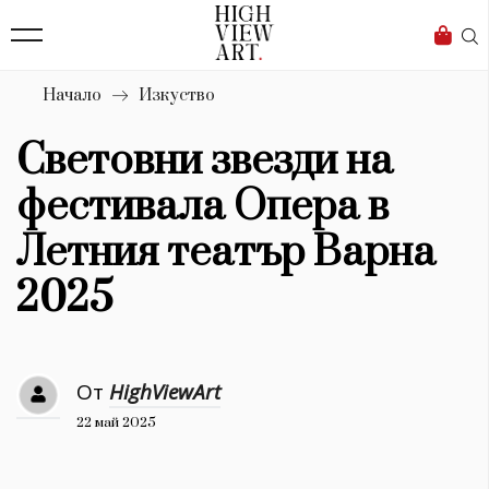
139
Бизнес
1633
Мода
Начало
Изкуство
16
Dialogue
Световни звезди на
Изкуство
фестивала Опера в
4340
Летния театър Варна
Красота
2025
777
Дизайн
От
HighViewArt
1272
22 май 2025
1188
Книги