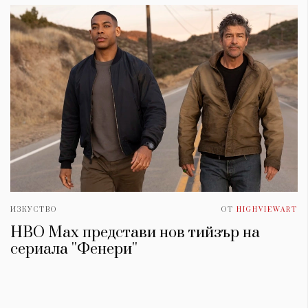
ИЗКУСТВО
ОТ
HIGHVIEWART
HBO Max представи нов тийзър на
сериала ''Фенери''