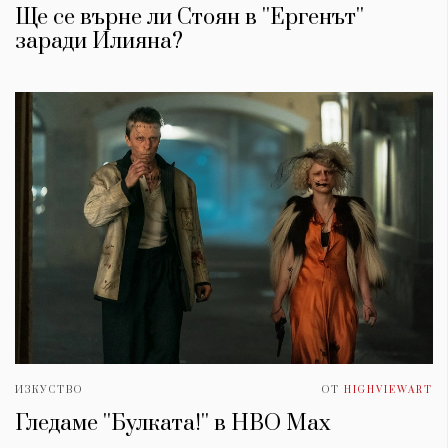
Ще се върне ли Стоян в ''Ергенът''
заради Илияна?
ИЗКУСТВО
ОТ
HIGHVIEWART
Гледаме ''Булката!'' в HBO Max