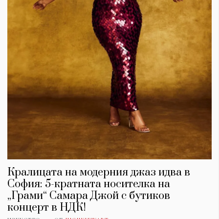
Кралицата на модерния джаз идва в
София: 5-кратната носителка на
„Грами“ Самара Джой с бутиков
концерт в НДК!