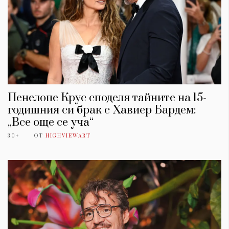
Пенелопе Крус споделя тайните на 15-
годишния си брак с Хавиер Бардем:
„Все още се уча“
30+
ОТ
HIGHVIEWART