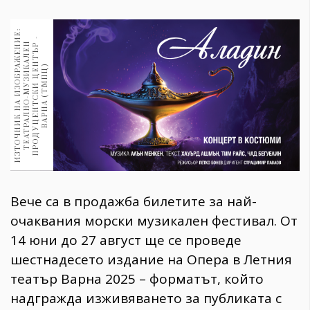
1970
30+
И
З
Т
О
Ч
Н
И
К
Н
А
И
З
О
Б
Р
Ж
Е
Н
Е
:
Т
Е
А
Т
Р
А
Л
Н
О
-
М
У
З
И
А
Л
Е
П
Р
О
Д
У
Ц
Е
Н
Т
С
К
И
Ц
Е
Н
Т
Ъ
В
А
Р
Н
А
(
Т
М
П
Ц
1710
И
-
Гурме
Н
Р
А
К
)
Пътувай
237
389
Здраве
Gentlemen
382
Вече са в продажба билетите за най-
очаквания морски музикален фестивал. От
Wellness
14 юни до 27 август ще се проведе
1817
шестнадесето издание на Опера в Летния
театър Варна 2025 – форматът, който
ПОСЛЕДВАЙТЕ
надгражда изживяването за публиката с
НИ