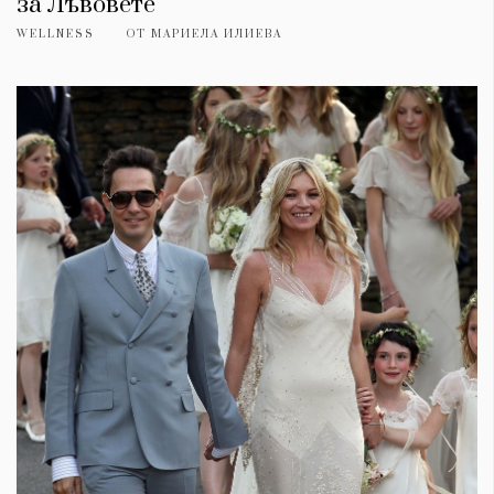
за Лъвовете
WELLNESS
ОТ
МАРИЕЛА ИЛИЕВА
КАТЕГОРИИ
ЗА НАС
Wine&Dine
Условия за
Подкасти
ползване
Мода
За нас
Dialogue
Реклама
Изкуство
Политика за