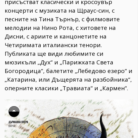
присъстват класически и кросоувър
концерти с музиката на Щраус-син, с
песните на Тина Търнър, с филмовите
мелодии на Нино Рота, с хитовете на
Дисни, с ариите и канцонетите на
Четиримата италиански тенори.
Публиката ще види любимите си
мюзикъли „Дух“ и „Парижката Света
Богородица“, балетите „Лебедово езеро“ и
„Катарина, или Дъщерята на разбойника“,
оперните класики „Травиата“ и „Кармен“.