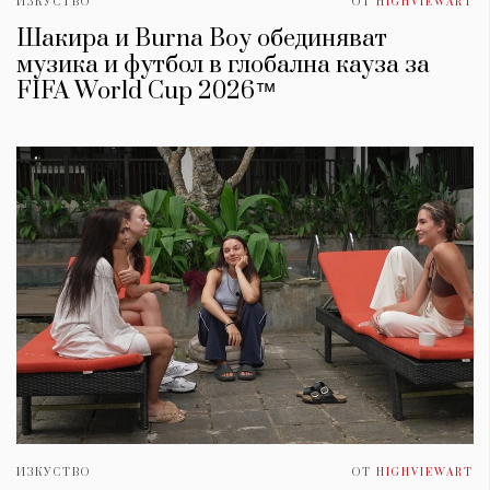
ИЗКУСТВО
ОТ
HIGHVIEWART
Шакира и Burna Boy обединяват
музика и футбол в глобална кауза за
FIFA World Cup 2026™
ИЗКУСТВО
ОТ
HIGHVIEWART