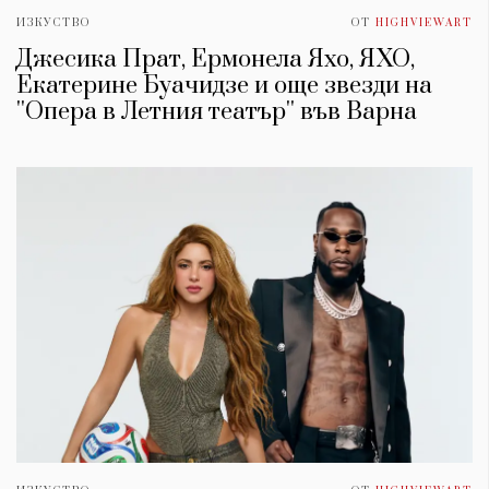
ИЗКУСТВО
ОТ
HIGHVIEWART
Джесика Прат, Ермонела Яхо, ЯХО,
Екатерине Буачидзе и още звезди на
''Опера в Летния театър'' във Варна