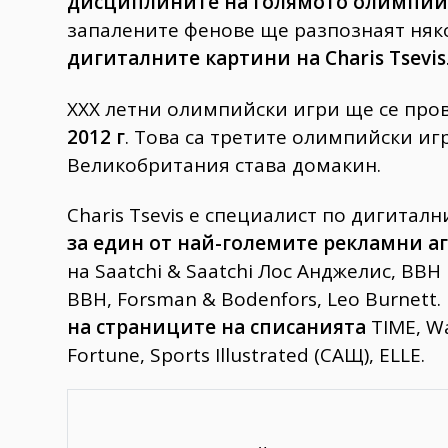
дисциплините на голямото олимпий
запалените фенове ще разпознаят няк
дигиталните картини на Charis Tsevis
XXX летни олимпийски игри ще се пров
2012 г
. Това са третите олимпийски иг
Великобритания става домакин.
Charis Tsevis е специалист по дигиталн
за един от най-големите рекламни а
на Saatchi & Saatchi Лос Анджелис, BBH
BBH, Forsman & Bodenfors, Leo Burnett.
на страниците на списанията
TIME, Wa
Fortune, Sports Illustrated (САЩ), ELLE.