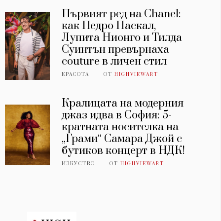
Първият ред на Chanel:
как Педро Паскал,
Лупита Нионго и Тилда
Суинтън превърнаха
couture в личен стил
КРАСОТА
ОТ
HIGHVIEWART
Кралицата на модерния
джаз идва в София: 5-
кратната носителка на
„Грами“ Самара Джой с
бутиков концерт в НДК!
ИЗКУСТВО
ОТ
HIGHVIEWART