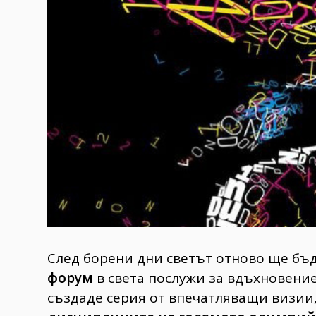
Гурме
237
Пътувай
389
Здраве
Gentlemen
382
1817
Wellness
ПОСЛЕДВАЙТЕ
НИ
След борени дни светът отново ще бъ
форум
в света послужи за вдъхновение 
създаде серия от впечатляващи визии