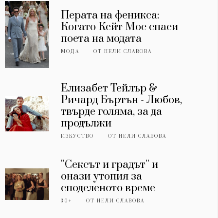
Перата на феникса:
Когато Кейт Мос спаси
поета на модата
МОДА
ОТ
НЕЛИ СЛАВОВА
Елизабет Тейлър &
Ричард Бъртън - Любов,
твърде голяма, за да
продължи
ИЗКУСТВО
ОТ
НЕЛИ СЛАВОВА
''Сексът и градът'' и
онази утопия за
споделеното време
30+
ОТ
НЕЛИ СЛАВОВА