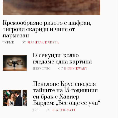
Кремообразно ризото с шафран,
тигрови скариди и чипс от
пармезан
ГУРМЕ
ОТ
МАРИЕЛА ИЛИЕВА
17 секунди: колко
гледаме една картина
ИЗКУСТВО
ОТ
HIGHVIEWART
Пенелопе Крус споделя
тайните на 15-годишния
си брак с Хавиер
Бардем: „Все още се уча“
30+
ОТ
HIGHVIEWART