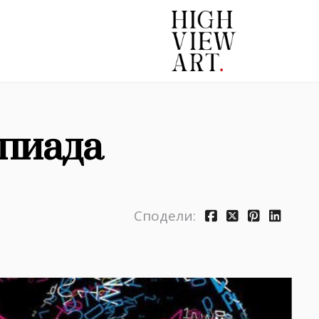
пиада
Сподели: