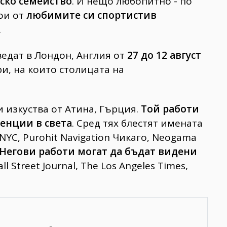
ско семейство
. И нещо любопитно - по
ои от
любимите си спортисти
в
.
едат в Лондон, Англия от
27 до 12 август
ри, на които столицата на
и изкуства от Атина, Гърция.
Той работи
генции в света
. Сред тях блестят имената
 NYC, Purohit Navigation Чикаго, Neogama
Негови работи могат да бъдат видени
ll Street Journal, The Los Angeles Times,