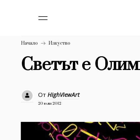
139
Бизнес
1633
Мода
16
Dialogue
Начало
Изкуство
Изкуство
Светът е Олим
4340
777
Красота
1272
Дизайн
От
HighViewArt
20 юли 2012
1188
Книги
1970
30+
1710