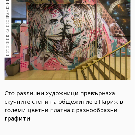
ИЗТОЧНИК НА ИЗОБРАЖЕНИЕ:
1970
30+
1710
Гурме
Пътувай
237
389
Здраве
Gentlemen
382
Сто различни художници превърнаха
Wellness
скучните стени на общежитие в Париж в
1817
големи цветни платна с разнообразни
графити
.
ПОСЛЕДВАЙТЕ
НИ