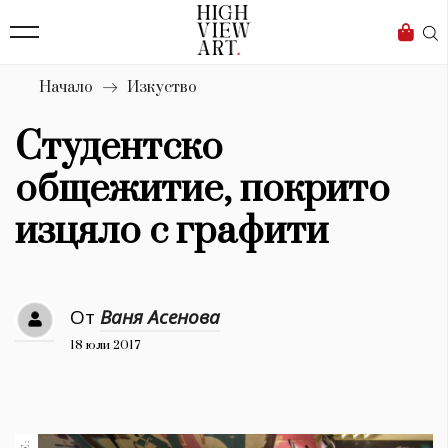
139
Бизнес
1633
Мода
Начало
Изкуство
16
Dialogue
Студентско
Изкуство
общежитие, покрито
4340
изцяло с графити
Красота
777
От
Ваня Асенова
Дизайн
18 юли 2017
1272
1188
Книги