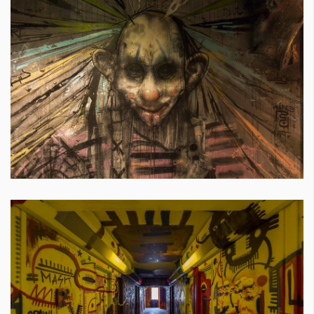
КАТЕГОРИИ
ЗА НАС
Wine&Dine
Условия за
Подкасти
ползване
Мода
За нас
Dialogue
Реклама
Изкуство
Политика за