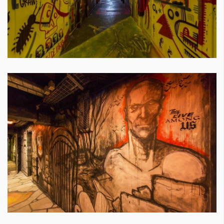
Красота
поверителност
Цветно
ModerenDom
Гурме
Пътувай
Wellness
СЛЕДВАЙТЕ НИ
Facebook
Instagram
Twitter
Pinterest
YouTube
Spotify
Soundcloud
Ако нашият сайт ви харесва, можете да се абонирате за
седмичния ни нюзлетър тук:
© 2026, HighViewArt | Всички права запазени