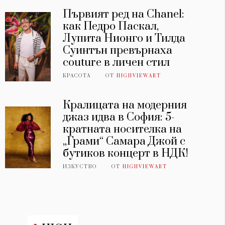
Първият ред на Chanel:
как Педро Паскал,
Лупита Нионго и Тилда
Суинтън превърнаха
couture в личен стил
КРАСОТА
ОТ
HIGHVIEWART
Кралицата на модерния
джаз идва в София: 5-
кратната носителка на
„Грами“ Самара Джой с
бутиков концерт в НДК!
ИЗКУСТВО
ОТ
HIGHVIEWART