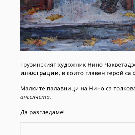
Грузинският художник Нино Чакветадзе
илюстрации
, в които главен герой са
Малките палавници на Нино са толков
ангелчета
.
Да разгледаме!