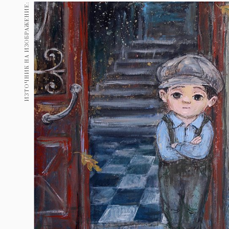
Гурме
ИЗТОЧНИК НА ИЗОБРАЖЕНИЕ:
237
Пътувай
389
Здраве
Gentlemen
382
1817
Wellness
ПОСЛЕДВАЙТЕ
НИ