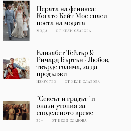
Перата на феникса:
Когато Кейт Мос спаси
поета на модата
МОДА
ОТ
НЕЛИ СЛАВОВА
Елизабет Тейлър &
Ричард Бъртън - Любов,
твърде голяма, за да
продължи
ИЗКУСТВО
ОТ
НЕЛИ СЛАВОВА
''Сексът и градът'' и
онази утопия за
споделеното време
30+
ОТ
НЕЛИ СЛАВОВА