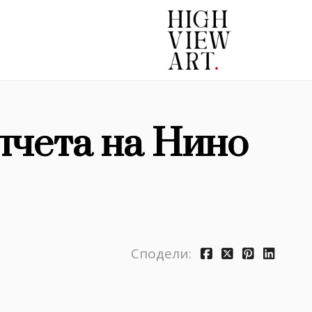
лчета на Нино
Сподели: