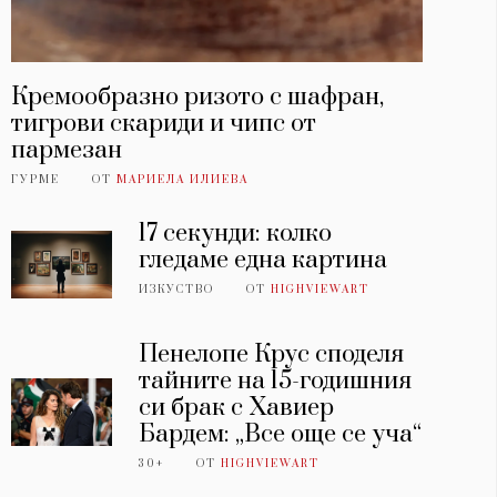
Кремообразно ризото с шафран,
тигрови скариди и чипс от
пармезан
ГУРМЕ
ОТ
МАРИЕЛА ИЛИЕВА
17 секунди: колко
гледаме една картина
ИЗКУСТВО
ОТ
HIGHVIEWART
Пенелопе Крус споделя
тайните на 15-годишния
си брак с Хавиер
Бардем: „Все още се уча“
30+
ОТ
HIGHVIEWART