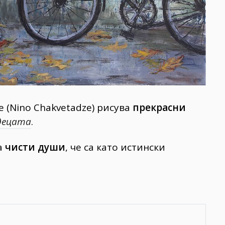
 (Nino Chakvetadze) рисува
прекрасни
децата
.
а
чисти души
, че са като истински