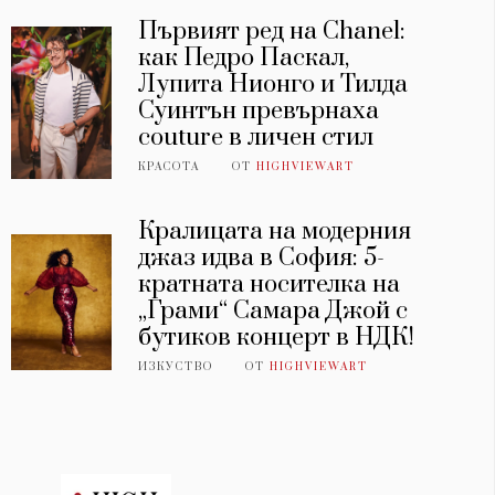
Първият ред на Chanel:
как Педро Паскал,
Лупита Нионго и Тилда
Суинтън превърнаха
couture в личен стил
КРАСОТА
ОТ
HIGHVIEWART
Кралицата на модерния
джаз идва в София: 5-
кратната носителка на
„Грами“ Самара Джой с
бутиков концерт в НДК!
ИЗКУСТВО
ОТ
HIGHVIEWART