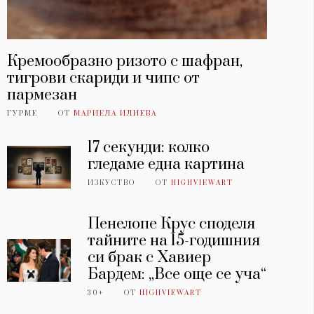
Кремообразно ризото с шафран,
тигрови скариди и чипс от
пармезан
ГУРМЕ
ОТ
МАРИЕЛА ИЛИЕВА
17 секунди: колко
гледаме една картина
ИЗКУСТВО
ОТ
HIGHVIEWART
Пенелопе Крус споделя
тайните на 15-годишния
си брак с Хавиер
Бардем: „Все още се уча“
30+
ОТ
HIGHVIEWART