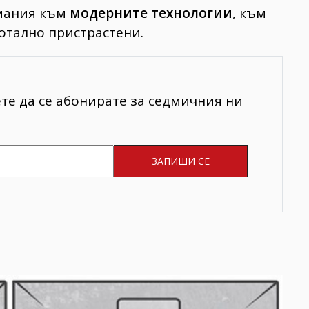
мания към
модерните технологии
, към
тотално пристрастени.
ете да се абонирате за седмичния ни