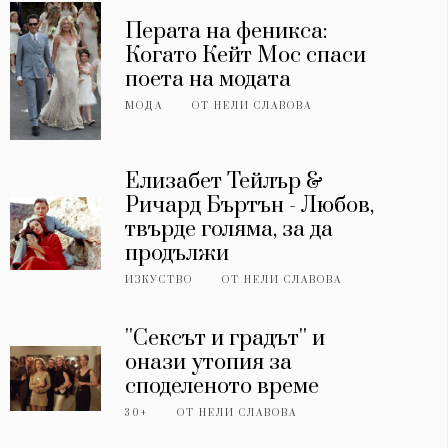
Перата на феникса:
Когато Кейт Мос спаси
поета на модата
МОДА
ОТ
НЕЛИ СЛАВОВА
Елизабет Тейлър &
Ричард Бъртън - Любов,
твърде голяма, за да
продължи
ИЗКУСТВО
ОТ
НЕЛИ СЛАВОВА
''Сексът и градът'' и
онази утопия за
споделеното време
30+
ОТ
НЕЛИ СЛАВОВА