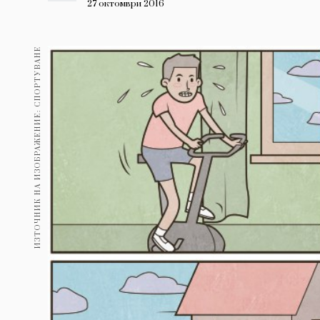
Гурме
27 октомври 2016
237
Пътувай
ИЗТОЧНИК НА ИЗОБРАЖЕНИЕ: СПОРТУВАНЕ
389
Здраве
Gentlemen
382
1816
Wellness
ПОСЛЕДВАЙТЕ
НИ