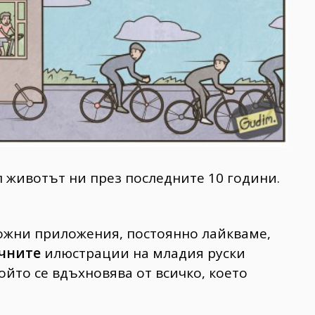
л животът ни през последните 10 години.
ожни приложения, постоянно лайкваме,
чните
илюстрации на младия руски
ойто се вдъхновява от всичко, което