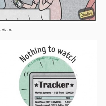
юбени