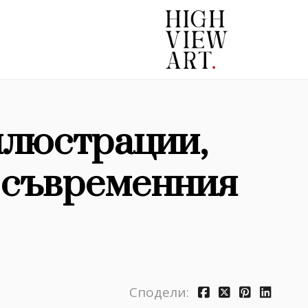
илюстрации,
 съвременния
Сподели: