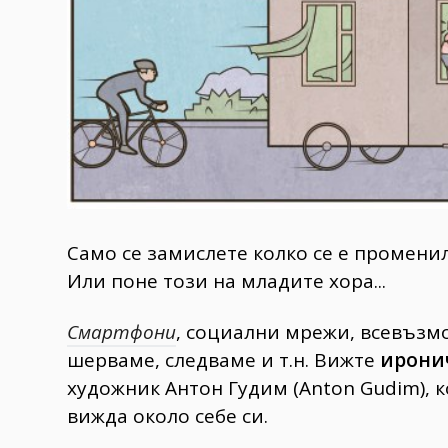
Само се замислете колко се е промени
Или поне този на младите хора...
Смартфони
, социални мрежи, всевъзм
шерваме, следваме и т.н. Вижте
ирони
художник Антон Гудим (Anton Gudim), к
вижда около себе си.