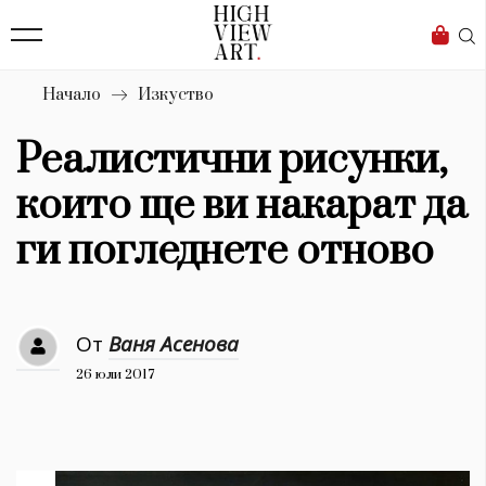
139
Бизнес
1633
Мода
Начало
Изкуство
16
Dialogue
Реалистични рисунки,
Изкуство
които ще ви накарат да
4340
ги погледнете отново
Красота
777
От
Ваня Асенова
Дизайн
26 юли 2017
1272
1188
Книги