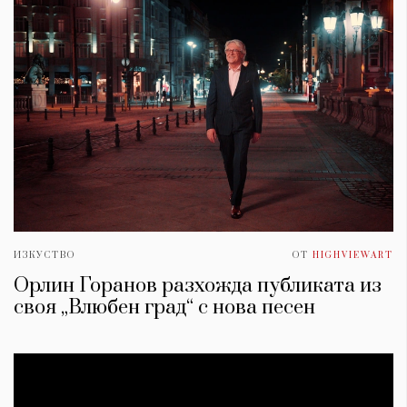
ИЗКУСТВО
ОТ
HIGHVIEWART
КАТЕГОРИИ
ЗА НАС
Орлин Горанов разхожда публиката из
своя „Влюбен град“ с нова песен
Wine&Dine
Условия за
Подкасти
ползване
Мода
За нас
Dialogue
Реклама
Изкуство
Политика за