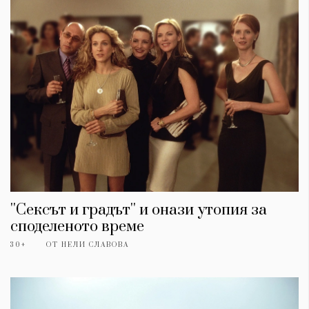
''Сексът и градът'' и онази утопия за
споделеното време
30+
ОТ
НЕЛИ СЛАВОВА