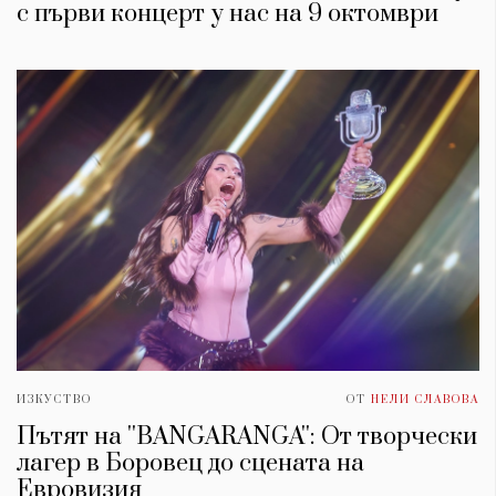
с първи концерт у нас на 9 октомври
ИЗКУСТВО
ОТ
НЕЛИ СЛАВОВА
Пътят на ''BANGARANGA'': От творчески
лагер в Боровец до сцената на
Евровизия