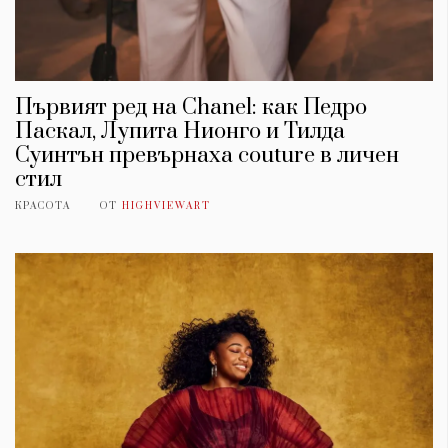
Първият ред на Chanel: как Педро
Паскал, Лупита Нионго и Тилда
Суинтън превърнаха couture в личен
стил
КРАСОТА
ОТ
HIGHVIEWART