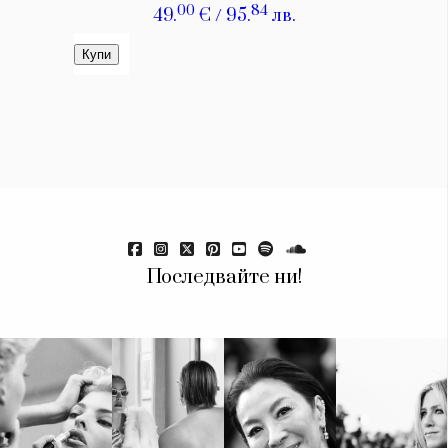
Последвайте ни!
КАТЕГОРИИ
ЗА НАС
Wine&Dine
Условия за
Подкасти
ползване
Мода
За нас
Dialogue
Реклама
Изкуство
Политика за