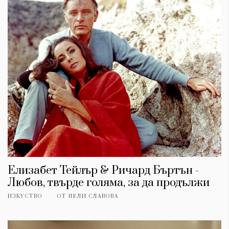
Елизабет Тейлър & Ричард Бъртън -
Любов, твърде голяма, за да продължи
ИЗКУСТВО
ОТ
НЕЛИ СЛАВОВА