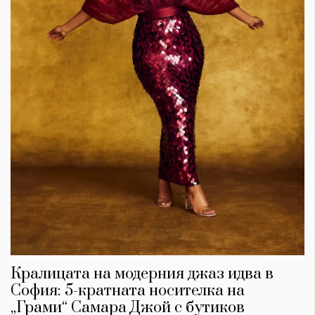
Кралицата на модерния джаз идва в
София: 5-кратната носителка на
„Грами“ Самара Джой с бутиков