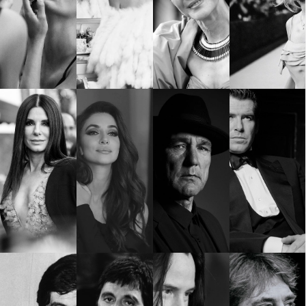
Красота
поверителност
Цветно
ModerenDom
Гурме
Пътувай
Wellness
СЛЕДВАЙТЕ НИ
Facebook
Instagram
Twitter
Pinterest
YouTube
Spotify
Soundcloud
Ако нашият сайт ви харесва, можете да се абонирате за
седмичния ни нюзлетър тук:
© 2026, HighViewArt | Всички права запазени