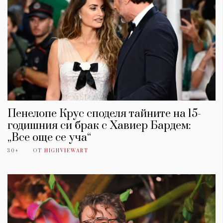
Пенелопе Крус споделя тайните на 15-
годишния си брак с Хавиер Бардем:
„Все още се уча“
30+
ОТ
HIGHVIEWART