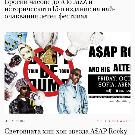
Броени часове до A to JazZ и
историческото 15-о издание на най-
очаквания летен фестивал
ИЗКУСТВО
ОТ
HIGHVIEWART
Световната хип-хоп звезда A$AP Rocky