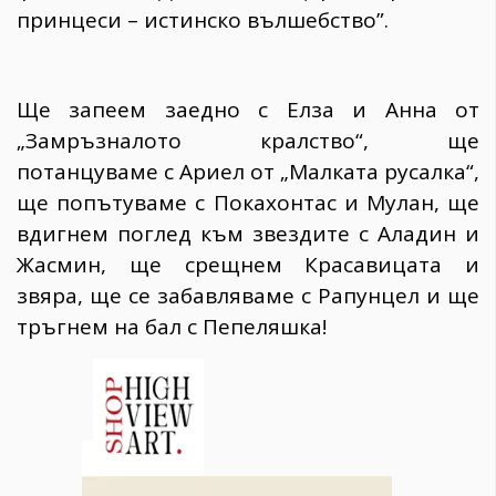
принцеси – истинско вълшебство”.
Ще запеем заедно с Елза и Анна от
„Замръзналото кралство“, ще
потанцуваме с Ариел от „Малката русалка“,
ще попътуваме с Покахонтас и Мулан, ще
вдигнем поглед към звездите с Аладин и
Жасмин, ще срещнем Красавицата и
звяра, ще се забавляваме с Рапунцел и ще
тръгнем на бал с Пепеляшка!