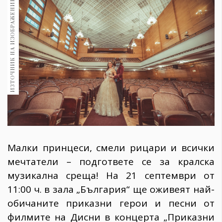
ИЗТОЧНИК НА ИЗОБРАЖЕНИЕ:
1970
30+
1710
Гурме
Пътувай
237
389
Здраве
Gentlemen
382
Малки принцеси, смели рицари и всички
мечтатели – подгответе се за кралска
Wellness
музикална среща! На 21 септември от
1817
11:00 ч. в зала „България“ ще оживеят най-
обичаните приказни герои и песни от
ПОСЛЕДВАЙТЕ
филмите на Дисни в концерта „Приказни
НИ