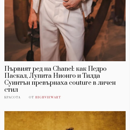
Първият ред на Chanel: как Педро
Паскал, Лупита Нионго и Тилда
Суинтън превърнаха couture в личен
стил
КРАСОТА
ОТ
HIGHVIEWART