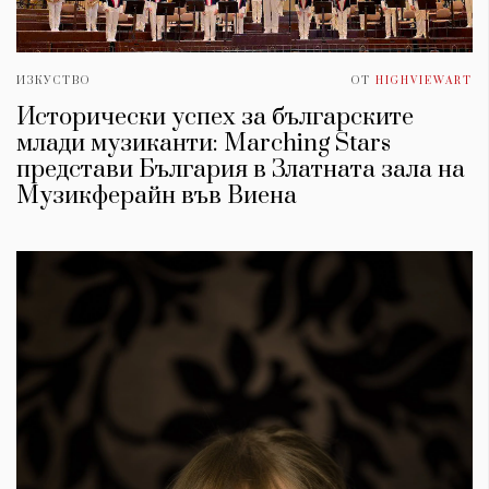
ИЗКУСТВО
ОТ
HIGHVIEWART
Исторически успех за българските
млади музиканти: Marching Stars
представи България в Златната зала на
Музикферайн във Виена