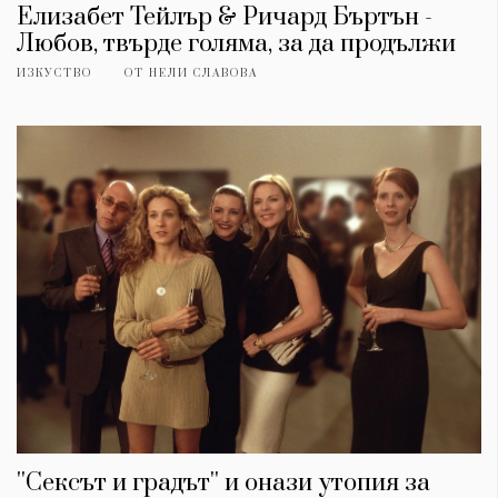
Елизабет Тейлър & Ричард Бъртън -
Любов, твърде голяма, за да продължи
ИЗКУСТВО
ОТ
НЕЛИ СЛАВОВА
''Сексът и градът'' и онази утопия за