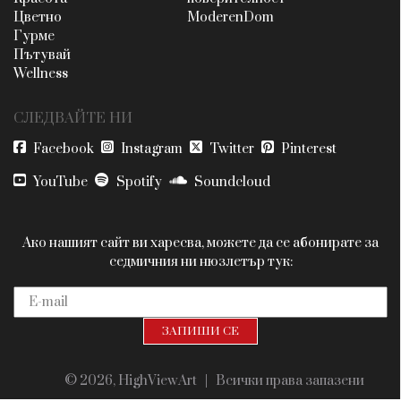
Цветно
ModerenDom
Гурме
Пътувай
Wellness
СЛЕДВАЙТЕ НИ
Facebook
Instagram
Twitter
Pinterest
YouTube
Spotify
Soundcloud
Ако нашият сайт ви харесва, можете да се абонирате за
седмичния ни нюзлетър тук:
© 2026, HighViewArt | Всички права запазени