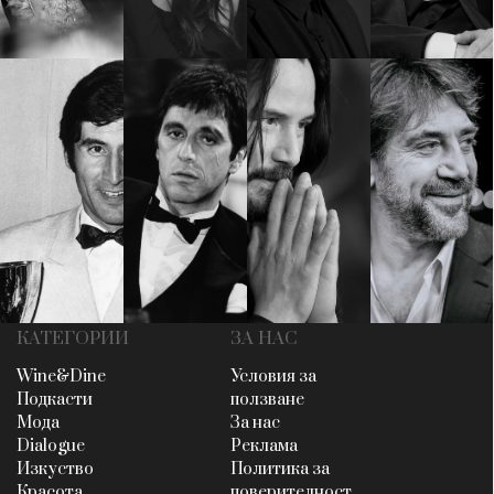
КАТЕГОРИИ
ЗА НАС
Wine&Dine
Условия за
Подкасти
ползване
Мода
За нас
Dialogue
Реклама
Изкуство
Политика за
Красота
поверителност