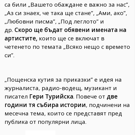
са били „Вашето обаждане е важно за нас”,
„Аз си знаех, че така ще стане”, „Ами, ако”,
„Любовни писма”, „Под леглото” и
др.
Скоро ще бъдат обявени имената на
артистите,
които ще се включат в
четенето по темата „Всяко нещо с времето
си”.
„Пощенска кутия за приказки” e идея на
журналиста, радио-водещ, музикант и
писател
Гери Турийска
. Повече от
две
години тя събира истории
, подчинени на
месечна тема, които се представят пред
публика от популярни лица.