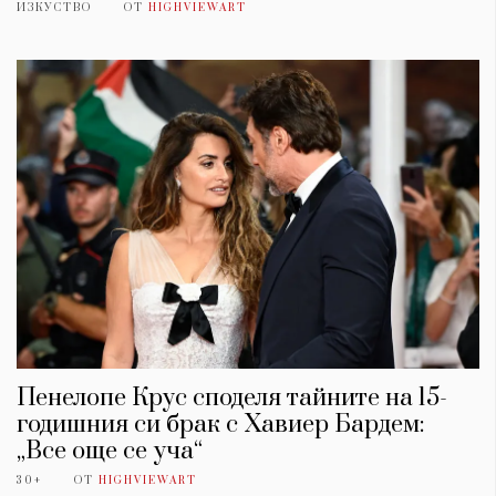
ИЗКУСТВО
ОТ
HIGHVIEWART
Пенелопе Крус споделя тайните на 15-
годишния си брак с Хавиер Бардем:
„Все още се уча“
30+
ОТ
HIGHVIEWART