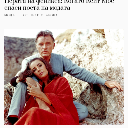
Перата на феникса: Когато Кейт Мос
спаси поета на модата
МОДА
ОТ
НЕЛИ СЛАВОВА