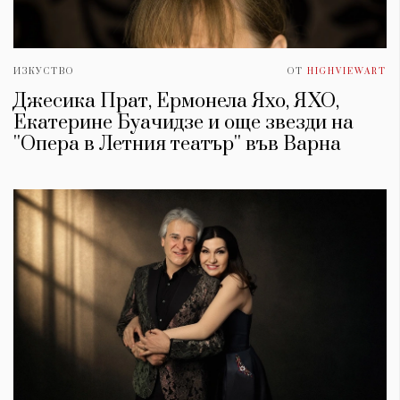
ИЗКУСТВО
ОТ
HIGHVIEWART
Джесика Прат, Ермонела Яхо, ЯХО,
Екатерине Буачидзе и още звезди на
''Опера в Летния театър'' във Варна