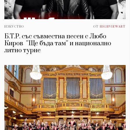
ИЗКУСТВО
ОТ
HIGHVIEWART
Б.Т.Р. със съвместна песен с Любо
Киров ''Ще бъда там'' и национално
лятно турне