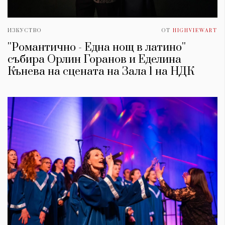
ИЗКУСТВО
ОТ
HIGHVIEWART
''Романтично - Една нощ в латино''
събира Орлин Горанов и Еделина
Кънева на сцената на Зала 1 на НДК