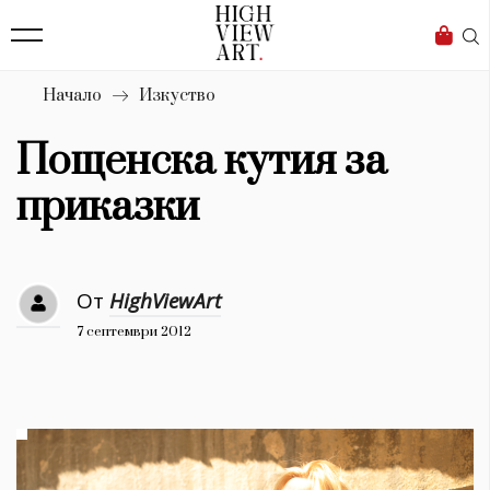
139
Бизнес
1633
Мода
Начало
Изкуство
16
Dialogue
Пощенска кутия за
Изкуство
приказки
4340
Красота
От
HighViewArt
777
7 септември 2012
Дизайн
1272
1188
Книги