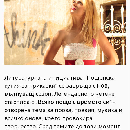
1970
30+
1710
Гурме
Пътувай
237
389
Здраве
Gentlemen
Литературната инициатива „Пощенска
382
кутия за приказки” се завръща с
нов,
вълнуващ сезон
. Легендарното четене
Wellness
стартира с „
Всяко нещо с времето си
“ -
1817
отворена тема за проза, поезия, музика и
всичко онова, което провокира
ПОСЛЕДВАЙТЕ
творчество. Сред темите до този момент
НИ