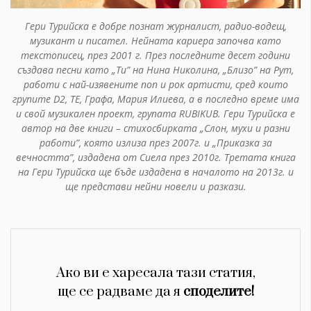
Гери Турийска е добре познат журналист, радио-водещ,
музикант и писател. Нейната кариера започва като
текстописец, през 2001 г. През последните десет години
създава песни като „Ти” на Нина Николина, „Близо” на Рут,
работи с най-изявените поп и рок артисти, сред които
групите D2, ТЕ, Графа, Мария Илиева, а в последно време има
и свой музикален проект, групата RUBIKUB. Гери Турийска е
автор на две книги – стихосбирката „Слон, мухи и разни
работи”, която излиза през 2007г. и „Приказка за
вечността”, издадена от Сиела през 2010г. Третата книга
на Гери Турийска ще бъде издадена в началото на 2013г. и
ще представи нейни новели и разкази.
Ако ви е харесала тази статия,
ще се радваме да я
споделите!