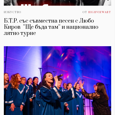
ИЗКУСТВО
ОТ
HIGHVIEWART
Б.Т.Р. със съвместна песен с Любо
Киров ''Ще бъда там'' и национално
лятно турне