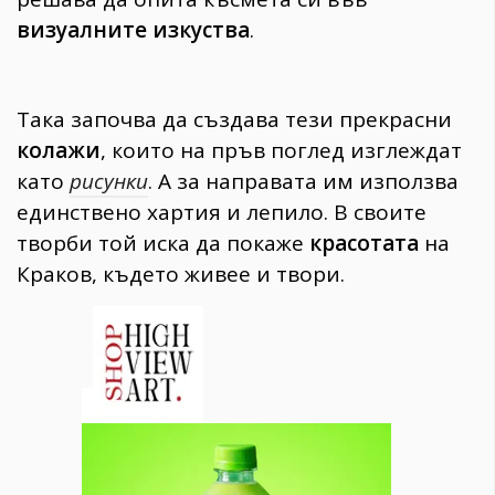
визуалните изкуства
.
Така започва да създава тези прекрасни
колажи
, които на пръв поглед изглеждат
като
рисунки
. А за направата им използва
единствено хартия и лепило. В своите
творби той иска да покаже
красотата
на
Краков, където живее и твори.