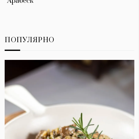
''Арабеск"
ПОПУЛЯРНО
КАТЕГОРИИ
ЗА НАС
Wine&Dine
Условия за
Подкасти
ползване
Мода
За нас
Dialogue
Реклама
Изкуство
Политика за