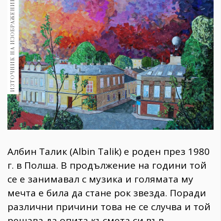
ИЗТОЧНИК НА ИЗОБРАЖЕНИЕ:
1970
30+
1709
Гурме
Пътувай
237
389
Здраве
Gentlemen
382
Албин Талик (Albin Talik) е роден през 1980
Wellness
г. в Полша. В продължение на години той
1816
се е занимавал с музика и голямата му
мечта е била да стане рок звезда. Поради
различни причини това не се случва и той
ПОСЛЕДВАЙТЕ
НИ
решава да опита късмета си във