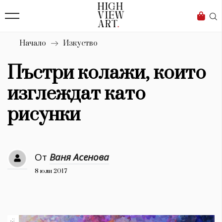
139
Бизнес
1633
Мода
Начало
Изкуство
16
Dialogue
Пъстри колажи, които
Изкуство
изглеждат като
4339
рисунки
Красота
777
От
Ваня Асенова
Дизайн
8 юли 2017
1272
1188
Книги