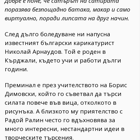
Добре е поне, че сатърът на сатирата
поразява безпощадно батака, макар и само
виртуално, поради липсата на друг начин.
След дълго боледуване ни напусна
известният български карикатурист
Николай Арнаудов. Той е роден в
Кърджали, където учи и работи дълги
години.
Преминал е през учителството на Борис
Димовски, който го съветвал да търси
силата повече във вица, отколкото в
рисунъка. А близкото му приятелство с
Радой Ралин често го вдъхновява за
много интересни, нестандартни идеи в
творческите търсения.