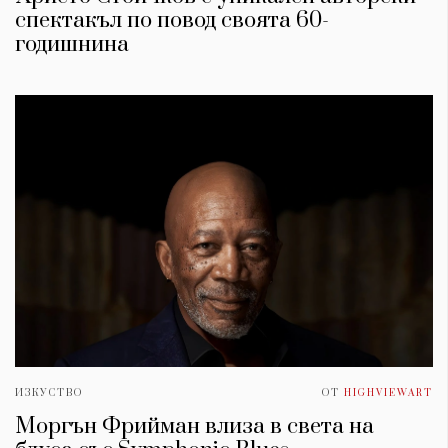
спектакъл по повод своята 60-
годишнина
ИЗКУСТВО
ОТ
HIGHVIEWART
Моргън Фрийман влиза в света на