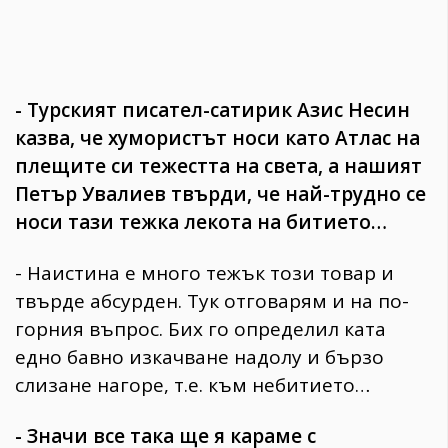
- Турският писател-сатирик Азис Несин
казва, че хумористът носи като Атлас на
плещите си тежестта на света, а нашият
Петър Увалиев твърди, че най-трудно се
носи тази тежка лекота на битието…
- Наистина е много тежък този товар и
твърде абсурден. Тук отговарям и на по-
горния въпрос. Бих го определил ката
едно бавно изкачване надолу и бързо
слизане нагоре, т.е. към небитието…
- Значи все така ще я караме с