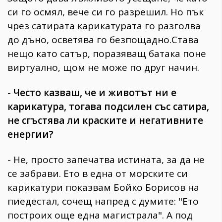
си го осмял, вече си го разрешил. Но пък
чрез сатирата карикатурата го разголва
до дъно, осветява го безпощадно.Става
нещо като сатър, поразяващ батака поне
виртуално, щом не може по друг начин.
- Често казваш, че и животът ни е
карикатура, тогава подсилен със сатира,
не сгъстява ли краските и негативните
енергии?
- Не, просто запечатва истината, за да не
се забрави. Ето в една от морските си
карикатури показвам Бойко Борисов на
пиедестал, сочещ напред с думите: "Ето
построих още една магистрала". А под