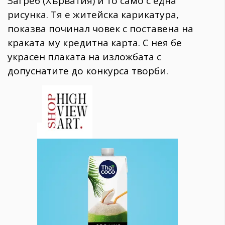
Загреб (Хърватия) и то само с една
рисунка. Тя е житейска карикатура,
показва починал човек с поставена на
краката му кредитна карта. С нея бе
украсен плаката на изложбата с
допуснатите до конкурса творби.