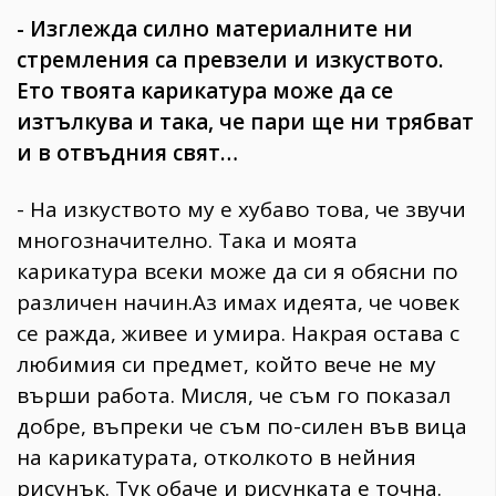
- Изглежда силно материалните ни
стремления са превзели и изкуството.
Ето твоята карикатура може да се
изтълкува и така, че пари ще ни трябват
и в отвъдния свят…
- На изкуството му е хубаво това, че звучи
многозначително. Така и моята
карикатура всеки може да си я обясни по
различен начин.Аз имах идеята, че човек
се ражда, живее и умира. Накрая остава с
любимия си предмет, който вече не му
върши работа. Мисля, че съм го показал
добре, въпреки че съм по-силен във вица
на карикатурата, отколкото в нейния
рисунък. Тук обаче и рисунката е точна.