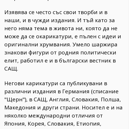
Изявява се често със свои творби и в
наши, и в чужди издания. И тъй като за
него няма тема в живота ни, която да не
може да се окарикатури, е пълен с идеи и
оригинални хрумвания. Умело шаржира
знакови фигури от родния политически
елит, работил е и в български вестник в
САЩ.
Негови карикатури са публикувани в
различни издания в Германия (списание
"Щерн"), в САЩ, Англия, Словакия, Полша,
Македония и други страни. Носител е и на
няколко международни отличия от
Япония, Корея, Словакия, Eтиопия,