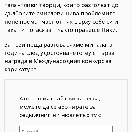
талантливи творци, които разголват до
дълбоките смислови нива проблемите,
поне поемат част от тях върху себе си и
така ги погасяват. Както правеше Ники.
За тези неща разговаряхме миналата
година след удостояването му с първа
награда в Международния конкурс за
карикатура.
Ако нашият сайт ви харесва,
можете да се абонирате за
седмичния ни нюзлетър тук: