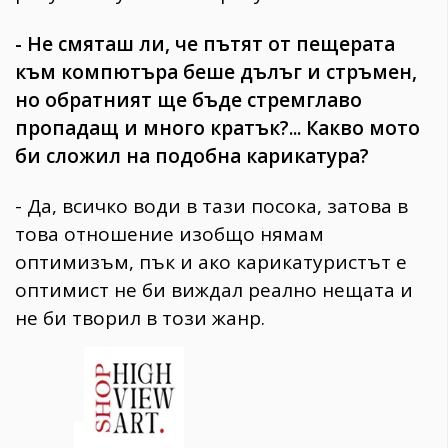
- Не смяташ ли, че пътят от пещерата
към компютъра беше дълъг и стръмен,
но обратният ще бъде стремглаво
пропадащ и много кратък?... Какво мото
би сложил на подобна карикатура?
- Да, всичко води в тази посока, затова в
това отношение изобщо нямам
оптимизъм, пък и ако карикатуристът е
оптимист не би виждал реално нещата и
не би творил в този жанр.