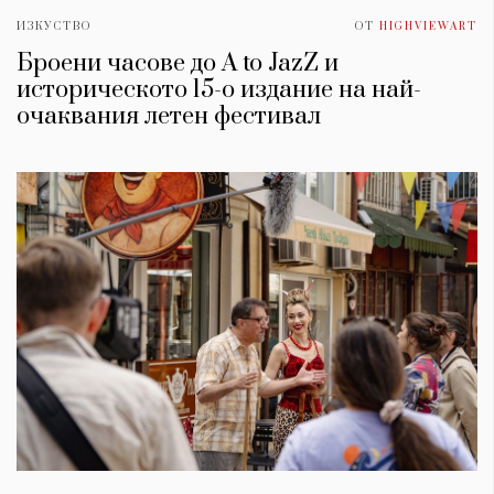
ИЗКУСТВО
ОТ
HIGHVIEWART
Броени часове до A to JazZ и
историческото 15-о издание на най-
очаквания летен фестивал