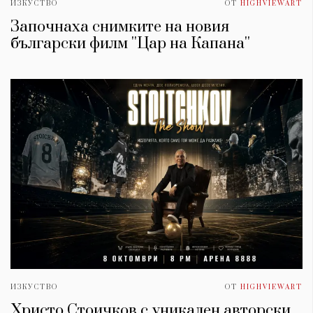
ИЗКУСТВО
ОТ
HIGHVIEWART
Започнаха снимките на новия
български филм ''Цар на Капана''
ИЗКУСТВО
ОТ
HIGHVIEWART
Христо Стоичков с уникален авторски