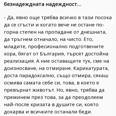
безнадеждната надеждност…
- Да, явно още трябва всичко в тази посока
да се сгъсти и когато вече не остане по-
горна степен на пропадане от днешната,
да тръгнем отначало, на чисто. Ето,
младите, професионално подготвените
хора, бягат от България, търсят достойна
реализация. А ние оставащите тук, сме на
доизносване, на отмиране. Карикатурата,
доста парадоксално, също отмира, сякаш
осмива самата себе си, това, в което е
превърнат животът. Но, явно, трябва да
преминем през това, за да преодолеем
най-после кризата в душите си, която
докарва и всичките останали беди.