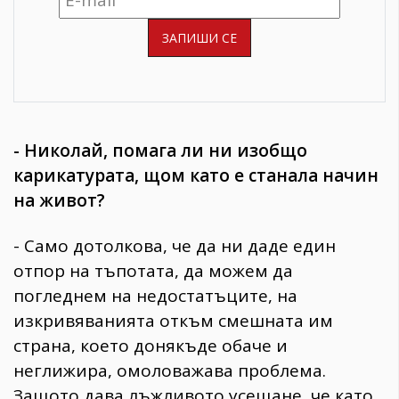
- Николай, помага ли ни изобщо
карикатурата, щом като е станала начин
на живот?
- Само дотолкова, че да ни даде един
отпор на тъпотата, да можем да
погледнем на недостатъците, на
изкривяванията откъм смешната им
страна, което донякъде обаче и
неглижира, омоловажава проблема.
Защото дава лъжливото усещане, че като