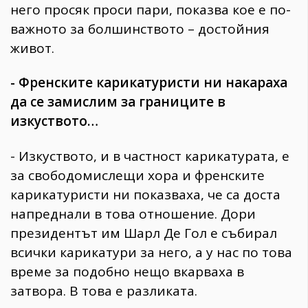
него просяк проси пари, показва кое е по-
важното за болшинството – достойния
живот.
- Френските карикатуристи ни накараха
да се замислим за границите в
изкуството…
- Изкуството, и в частност карикатурата, е
за свободомислещи хора и френските
карикатуристи ни показваха, че са доста
напреднали в това отношение. Дори
президентът им Шарл Де Гол е събирал
всички карикатури за него, а у нас по това
време за подобно нещо вкарваха в
затвора. В това е разликата.