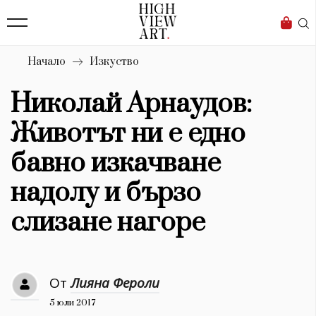
139
Бизнес
1633
Мода
Начало
Изкуство
16
Dialogue
Николай Арнаудов:
Изкуство
Животът ни е едно
4340
бавно изкачване
Красота
надолу и бързо
777
слизане нагоре
Дизайн
1272
От
Лияна Фероли
1188
Книги
5 юли 2017