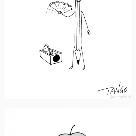
Красота
поверителност
Цветно
ModerenDom
Гурме
Пътувай
Wellness
СЛЕДВАЙТЕ НИ
Facebook
Instagram
Twitter
Pinterest
YouTube
Spotify
Soundcloud
Ако нашият сайт ви харесва, можете да се абонирате за
седмичния ни нюзлетър тук:
© 2026, HighViewArt | Всички права запазени