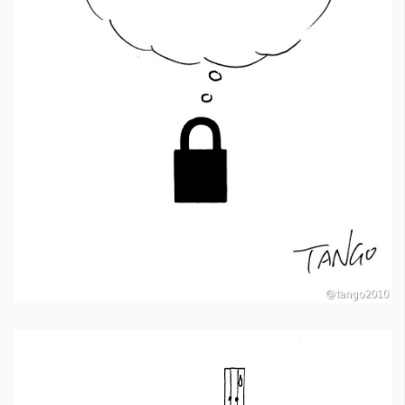
КАТЕГОРИИ
ЗА НАС
Wine&Dine
Условия за
Подкасти
ползване
Мода
За нас
Dialogue
Реклама
Изкуство
Политика за