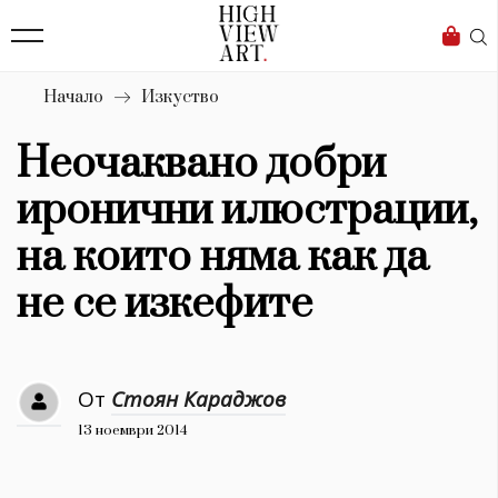
139
Бизнес
1633
Мода
Начало
Изкуство
16
Dialogue
Неочаквано добри
Изкуство
иронични илюстрации,
4339
на които няма как да
Красота
не се изкефите
777
Дизайн
От
Стоян Караджов
1272
13 ноември 2014
1188
Книги