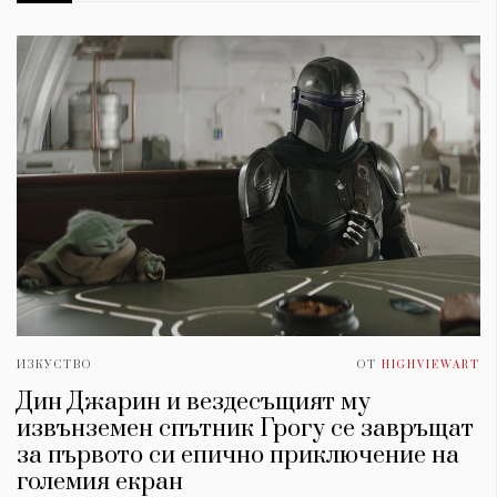
ИЗКУСТВО
ОТ
HIGHVIEWART
Дин Джарин и вездесъщият му
извънземен спътник Грогу се завръщат
за първото си епично приключение на
големия екран