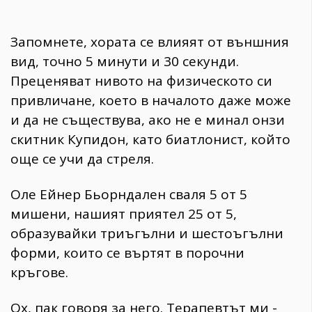
Запомнете, хората се влияят от външния
вид, точно 5 минути и 30 секунди.
Преценяват нивото на физическото си
привличане, което в началото даже може
и да не съществува, ако не е минал онзи
скитник Купидон, като биатлонист, който
още се учи да стреля.
Оле Ейнер Бьорндален сваля 5 от 5
мишени, нашият приятел 25 от 5,
образувайки триъгълни и шестоъгълни
форми, които се въртят в порочни
кръгове.
Ох, пак говоря за него. Терапевтът ми -