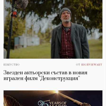
ИЗКУСТВО
ОТ
HIGHVIEWART
Звезден актьорски състав в новия
игрален филм ''Деконструкция''