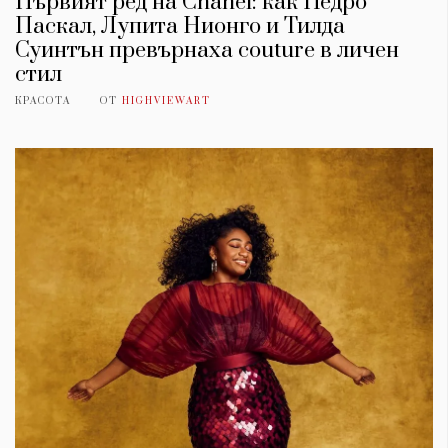
Първият ред на Chanel: как Педро
Паскал, Лупита Нионго и Тилда
Суинтън превърнаха couture в личен
стил
КРАСОТА
ОТ
HIGHVIEWART