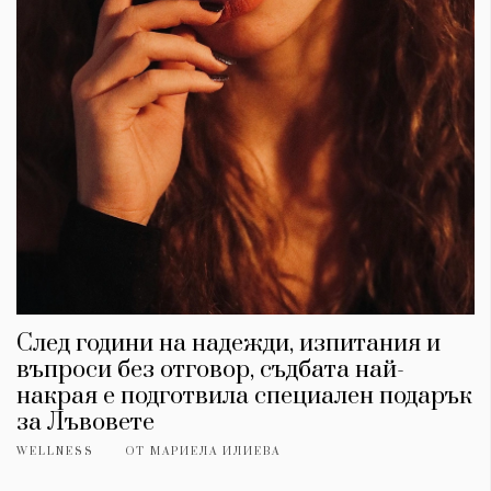
Красота
поверителност
Цветно
ModerenDom
Гурме
Пътувай
Wellness
СЛЕДВАЙТЕ НИ
Facebook
Instagram
Twitter
Pinterest
YouTube
Spotify
Soundcloud
Ако нашият сайт ви харесва, можете да се абонирате за
седмичния ни нюзлетър тук:
След години на надежди, изпитания и
въпроси без отговор, съдбата най-
накрая е подготвила специален подарък
за Лъвовете
WELLNESS
ОТ
МАРИЕЛА ИЛИЕВА
© 2026, HighViewArt | Всички права запазени