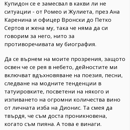
Купидон се е замесвал в какви ли не
ситуации - от Ромео и Жулиета, през Ана
Каренина и офицер Вронски до Петко
Сертов и жена му, така че няма да си
говорим за него, нито за
противоречивата му биография.
Да се върнем на моите прозрения, защото
освен че се рея в небето, дейностите ми
включват вдъхновяване на поезия, песни,
следване на модните тенденции в
татуировките, посветени на някого и
изпиването на огромни количества вино
от личната изба на Дионис. Та смея да
твърдя, че съм доста проникновена,
когато съм пияна. А това е винаги.