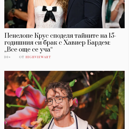
Пенелопе Крус споделя тайните на 15-
годишния си брак с Хавиер Бардем:
„Все още се уча“
30+
ОТ
HIGHVIEWART