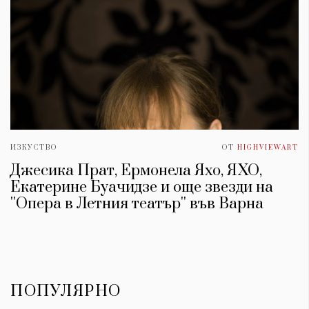
ИЗКУСТВО
ОТ
HIGHVIEWART
Джесика Прат, Ермонела Яхо, ЯХО,
Екатерине Буачидзе и още звезди на
''Опера в Летния театър'' във Варна
ПОПУЛЯРНО