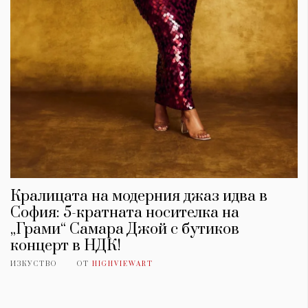
Кралицата на модерния джаз идва в
София: 5-кратната носителка на
„Грами“ Самара Джой с бутиков
концерт в НДК!
ИЗКУСТВО
ОТ
HIGHVIEWART