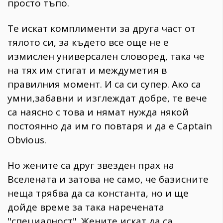
просто тъпо.
Те искат комплименти за друга част от
тялото си, за където все още не е
измислен универсален словоред, така че
на тях им стигат и междуметия в
правилния момент. И са си супер. Ако са
умни,забавни и изглеждат добре, те вече
са наясно с това и нямат нужда някой
постоянно да им го повтаря и да е Captain
Obvious.
Но жените са друг звезден прах на
Вселената и затова не само, че базисните
неща трябва да са константа, но и ще
дойде време за така наречената
"специалност". Жените искат да са