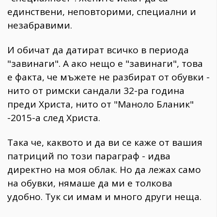
единствени, неповторими, специални и
незабравими.
И обичат да датират всичко в периода
"завинаги". А ако нещо е "завинаги", това
е факта, че мъжете не разбират от обувки -
нито от римски сандали 32-ра година
преди Христа, нито от "Маноло Бланик"
-2015-а след Христа.
Така че, каквото и да ви се каже от вашия
патриций по този параграф - идва
директно на моя облак. Но да лежах само
на обувки, нямаше да ми е толкова
удобно. Тук си имам и много други неща.