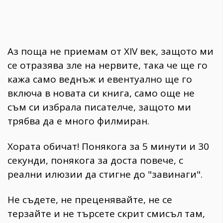
Аз поща не приемам от XIV век, защото ми
се отразява зле на нервите, така че ще го
кажа само веднъж и евентуално ще го
включа в новата си книга, само още не
съм си избрала писателче, защото ми
трябва да е много филмиран.
Хората обичат! Понякога за 5 минути и 30
секунди, понякога за доста повече, с
реални илюзии да стигне до "завинаги".
Не съдете, не преценявайте, не се
терзайте и не търсете скрит смисъл там,