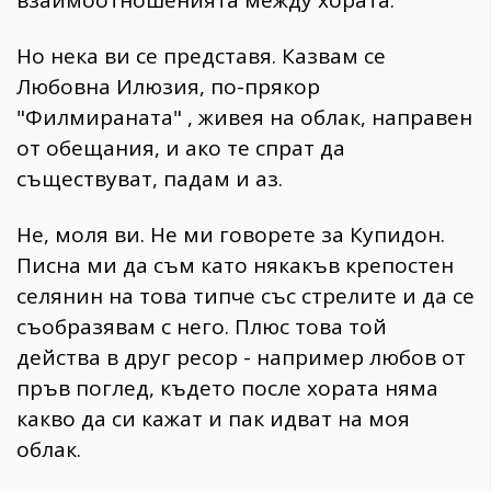
взаимоотношенията между хората.
Но нека ви се представя. Казвам се
Любовна Илюзия, по-прякор
"Филмираната" , живея на облак, направен
от обещания, и ако те спрат да
съществуват, падам и аз.
Не, моля ви. Не ми говорете за Купидон.
Писна ми да съм като някакъв крепостен
селянин на това типче със стрелите и да се
съобразявам с него. Плюс това той
действа в друг ресор - например любов от
пръв поглед, където после хората няма
какво да си кажат и пак идват на моя
облак.