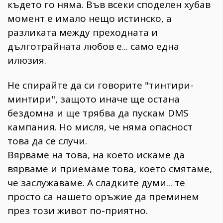
където го няма. Във всеки споделен хубав
момент е имало нещо истинско, а
разликата между преходната и
дълготрайната любов е... само една
илюзия.
Не спирайте да си говорите "тинтири-
минтири", защото иначе ще остана
бездомна и ще трябва да пускам DMS
кампания. Но мисля, че няма опасност
това да се случи.
Вярваме на това, на което искаме да
вярваме и приемаме това, което смятаме,
че заслужаваме. А сладките думи... те
просто са нашето оръжие да преминем
през този живот по-приятно.