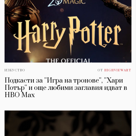
ИЗКУСТВО
ОТ
HIGHVIEWART
Подкасти за ''Игра на тронове'', ''Хари
Потър'' и още любими заглавия идват в
HBO Max