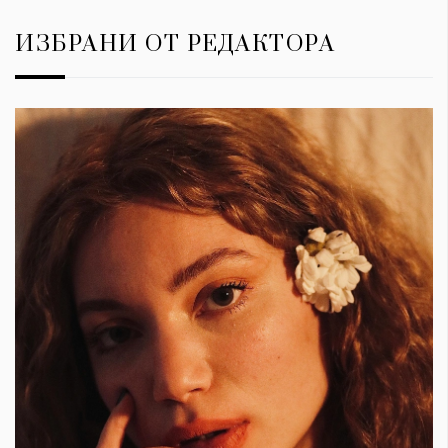
ИЗБРАНИ ОТ РЕДАКТОРА
КАТЕГОРИИ
ЗА НАС
Wine&Dine
Условия за
Подкасти
ползване
Мода
За нас
Dialogue
Реклама
Изкуство
Политика за