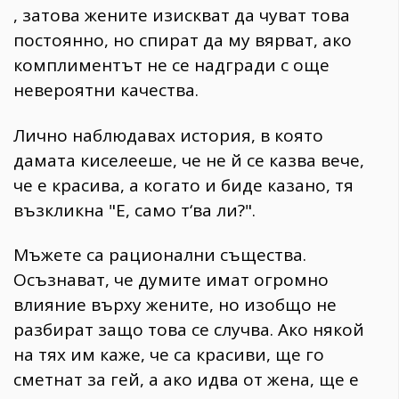
, затова жените изискват да чуват това
постоянно, но спират да му вярват, ако
комплиментът не се надгради с още
невероятни качества.
Лично наблюдавах история, в която
дамата киселееше, че не й се казва вече,
че е красива, а когато и биде казано, тя
възкликна "Е, само т‘ва ли?".
Мъжете са рационални същества.
Осъзнават, че думите имат огромно
влияние върху жените, но изобщо не
разбират защо това се случва. Ако някой
на тях им каже, че са красиви, ще го
сметнaт за гей, а ако идва от жена, ще е