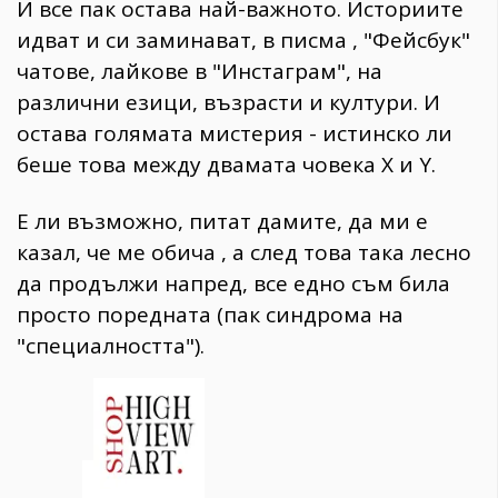
И все пак остава най-важното. Историите
идват и си заминават, в писма , "Фейсбук"
чатове, лайкове в "Инстаграм", на
различни езици, възрасти и култури. И
остава голямата мистерия - истинско ли
беше това между двамата човека X и Y.
Е ли възможно, питат дамите, да ми е
казал, че ме обича , а след това така лесно
да продължи напред, все едно съм била
просто поредната (пак синдрома на
"специалността").