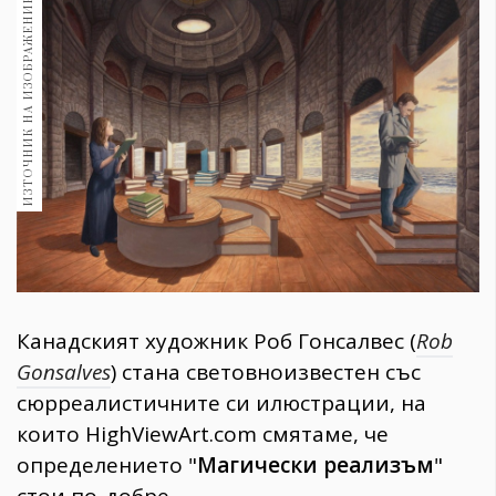
ИЗТОЧНИК НА ИЗОБРАЖЕНИЕ:
1970
30+
1709
Гурме
Пътувай
237
389
Здраве
Gentlemen
382
Канадският художник Роб Гонсалвес (
Rob
Wellness
Gonsalves
) стана световноизвестен със
1816
сюрреалистичните си илюстрации, на
които HighViewArt.com смятаме, че
определението "
Магически реализъм
"
ПОСЛЕДВАЙТЕ
НИ
стои по-добре.