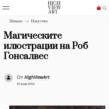
139
Бизнес
1633
Мода
Начало
Изкуство
16
Dialogue
Магическите
Изкуство
илюстрации на Роб
4339
Гонсалвес
Красота
777
От
HighViewArt
Дизайн
10 юни 2014
1272
1188
Книги