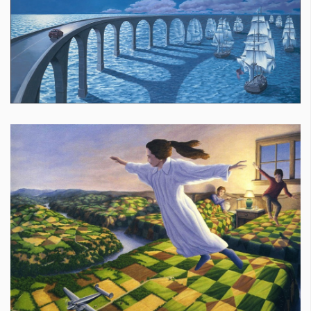
КАТЕГОРИИ
ЗА НАС
Wine&Dine
Условия за
Подкасти
ползване
Мода
За нас
Dialogue
Реклама
Изкуство
Политика за