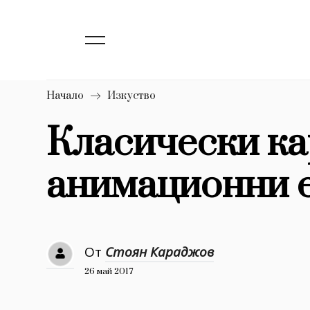
139
Бизнес
1633
Мода
16
Dialogue
Начало
Изкуство
Изкуство
Класически ка
4340
анимационни 
777
Красота
1272
Дизайн
1188
Книги
От
Стоян Караджов
1970
30+
26 май 2017
1710