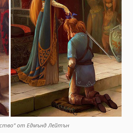
рство" от Едмънд Лейтън