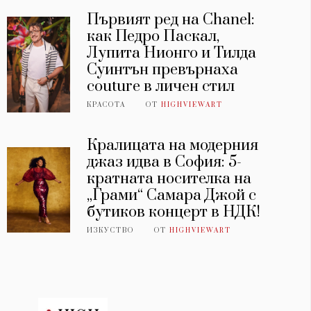
Първият ред на Chanel:
как Педро Паскал,
Лупита Нионго и Тилда
Суинтън превърнаха
couture в личен стил
КРАСОТА
ОТ
HIGHVIEWART
Кралицата на модерния
джаз идва в София: 5-
кратната носителка на
„Грами“ Самара Джой с
бутиков концерт в НДК!
ИЗКУСТВО
ОТ
HIGHVIEWART