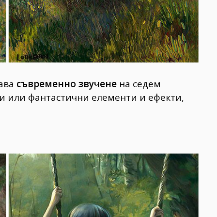
дава
съвременно звучене
на седем
ни или фантастични елементи и ефекти,