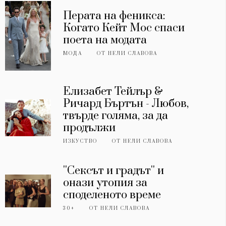
Перата на феникса:
Когато Кейт Мос спаси
поета на модата
МОДА
ОТ
НЕЛИ СЛАВОВА
Елизабет Тейлър &
Ричард Бъртън - Любов,
твърде голяма, за да
продължи
ИЗКУСТВО
ОТ
НЕЛИ СЛАВОВА
''Сексът и градът'' и
онази утопия за
споделеното време
30+
ОТ
НЕЛИ СЛАВОВА