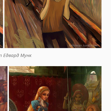
т Едвард Мунк