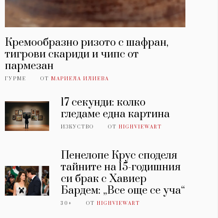
Кремообразно ризото с шафран,
тигрови скариди и чипс от
пармезан
ГУРМЕ
ОТ
МАРИЕЛА ИЛИЕВА
17 секунди: колко
гледаме една картина
ИЗКУСТВО
ОТ
HIGHVIEWART
Пенелопе Крус споделя
тайните на 15-годишния
си брак с Хавиер
Бардем: „Все още се уча“
30+
ОТ
HIGHVIEWART