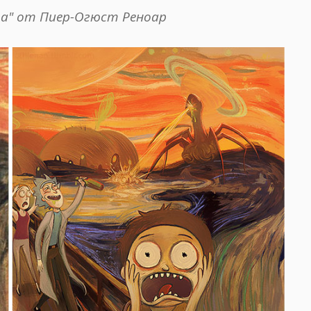
а" от Пиер-Огюст Реноар