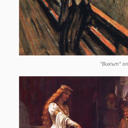
"Викът" о