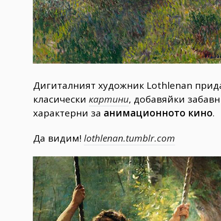
Дигиталният художник Lothlenan при
класически
картини
, добавяйки забав
характерни за
анимационното кино
.
Да видим!
lothlenan.tumblr.com