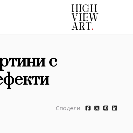
ртини с
ефекти
Сподели: