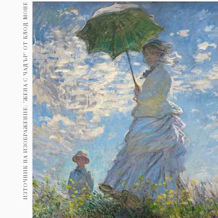
Гурме
ИЗТОЧНИК НА ИЗОБРАЖЕНИЕ: "ЖЕНА С ЧАДЪР" ОТ КЛОД МОНЕ
237
Пътувай
389
Здраве
Gentlemen
382
1817
Wellness
ПОСЛЕДВАЙТЕ
НИ