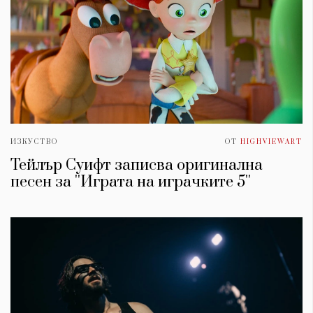
ИЗКУСТВО
ОТ
HIGHVIEWART
Тейлър Суифт записва оригинална
песен за ''Играта на играчките 5''