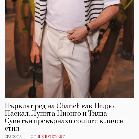
Първият ред на Chanel: как Педро
Паскал, Лупита Нионго и Тилда
Суинтън превърнаха couture в личен
стил
КРАСОТА
ОТ
HIGHVIEWART