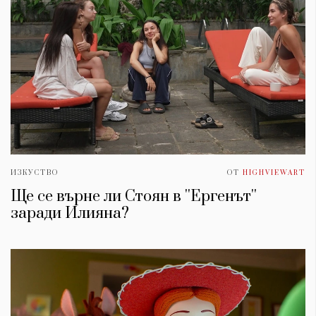
ИЗКУСТВО
ОТ
HIGHVIEWART
Ще се върне ли Стоян в ''Ергенът''
заради Илияна?