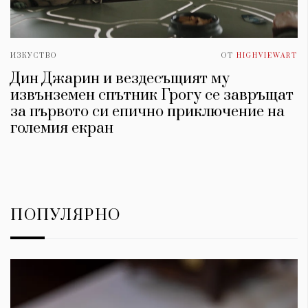
ИЗКУСТВО
ОТ
HIGHVIEWART
Дин Джарин и вездесъщият му
извънземен спътник Грогу се завръщат
за първото си епично приключение на
големия екран
ПОПУЛЯРНО