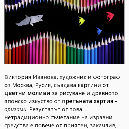
1970
30+
1710
Гурме
Пътувай
237
389
Здраве
Gentlemen
Виктория Иванова, художник и фотограф
382
от Москва, Русия, създава картини от
цветни моливи
за рисуване и древното
Wellness
японско изкуство от
прегъната хартия
-
1817
оригами
. Резултатът от това
нетрадиционно съчетание на изразни
ПОСЛЕДВАЙТЕ
средства е повече от приятен, закачлив,
НИ