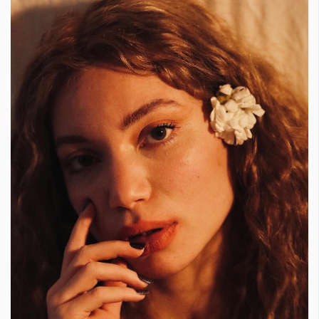
КАТЕГОРИИ
ЗА НАС
Wine&Dine
Условия за
Подкасти
ползване
Мода
За нас
Dialogue
Реклама
Изкуство
Политика за