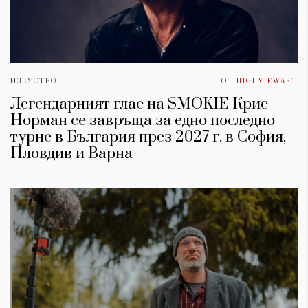
ИЗКУСТВО
ОТ
HIGHVIEWART
Легендарният глас на SMOKIE Крис
Норман се завръща за едно последно
турне в България през 2027 г. в София,
Пловдив и Варна