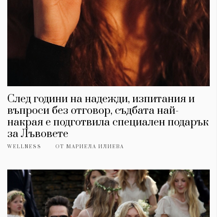
Красота
поверителност
Цветно
ModerenDom
Гурме
Пътувай
Wellness
СЛЕДВАЙТЕ НИ
Facebook
Instagram
Twitter
Pinterest
След години на надежди, изпитания и
YouTube
Spotify
Soundcloud
въпроси без отговор, съдбата най-
накрая е подготвила специален подарък
за Лъвовете
Ако нашият сайт ви харесва, можете да се абонирате за
седмичния ни нюзлетър тук:
WELLNESS
ОТ
МАРИЕЛА ИЛИЕВА
© 2026, HighViewArt | Всички права запазени