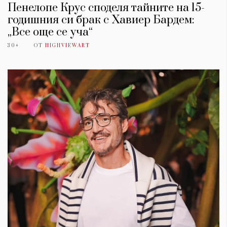
Пенелопе Крус споделя тайните на 15-
годишния си брак с Хавиер Бардем:
„Все още се уча“
30+
ОТ
HIGHVIEWART