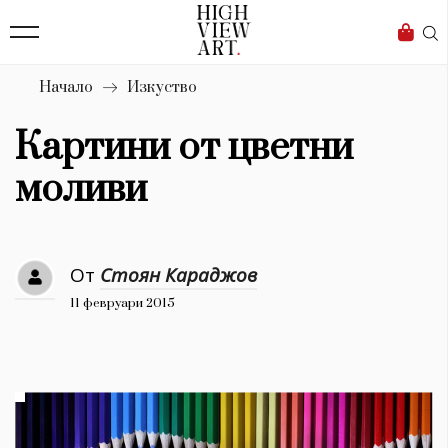
139
Бизнес
1633
Мода
Начало
Изкуство
16
Dialogue
Картини от цветни
Изкуство
моливи
4340
Красота
От
Стоян Караджов
777
11 февруари 2015
Дизайн
1272
1188
Книги