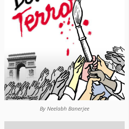
By Neelabh Banerjee