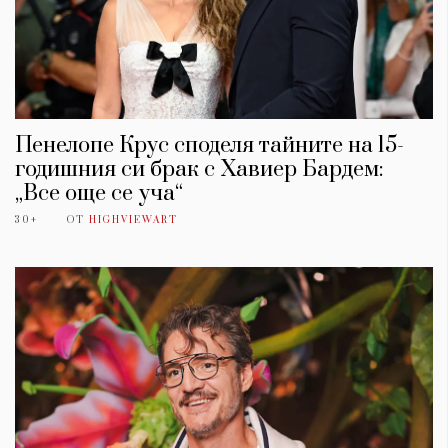
Пенелопе Крус споделя тайните на 15-
годишния си брак с Хавиер Бардем:
„Все още се уча“
30+
ОТ
HIGHVIEWART