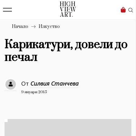
139
Бизнес
1633
Мода
Начало
Изкуство
16
Dialogue
Карикатури, довели до
Изкуство
печал
4340
Красота
От
Силвия Станчева
777
9 януари 2015
Дизайн
1272
1188
Книги