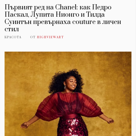
Първият ред на Chanel: как Педро
Паскал, Лупита Нионго и Тилда
Суинтън превърнаха couture в личен
стил
КРАСОТА
ОТ
HIGHVIEWART
КАТЕГОРИИ
ЗА НАС
Wine&Dine
Условия за
Подкасти
ползване
Мода
За нас
Dialogue
Реклама
Изкуство
Политика за