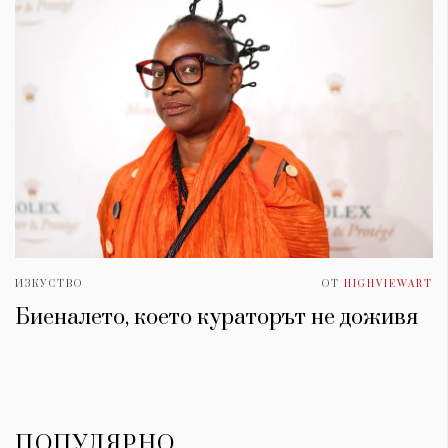
ИЗКУСТВО
ОТ
HIGHVIEWART
Биеналето, което кураторът не доживя
ПОПУЛЯРНО