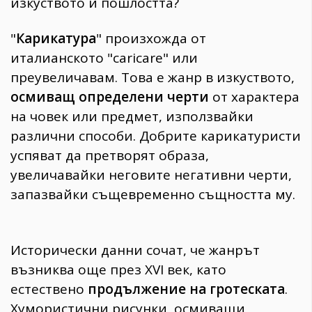
изкуството и пошлостта?
"
Карикатура
" произхожда от
италианското "caricare" или
преувеличавам. Това е жанр в изкуството,
осмиващ определени черти
от характера
на човек или предмет, използвайки
различни способи. Добрите карикатуристи
успяват да претворят образа,
увеличавайки неговите негативни черти,
запазвайки същевременно същността му.
Исторически данни сочат, че жанрът
възниква още през ХVІ век, като
естествено
продължение на гротеската
.
Хумористични рисунки, осмиващи