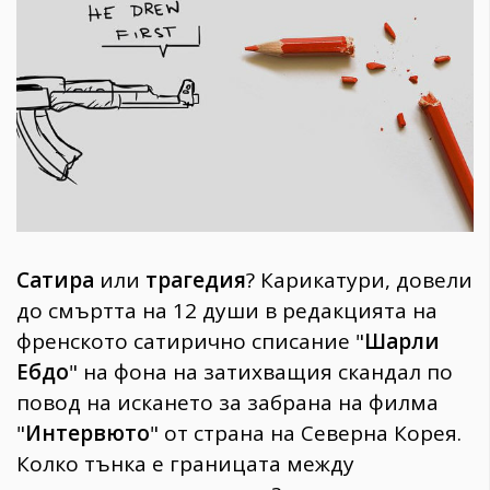
1970
30+
1710
Гурме
Пътувай
237
389
Здраве
Gentlemen
Сатира
или
трагедия
? Карикатури, довели
382
до смъртта на 12 души в редакцията на
френското сатирично списание "
Шарли
Wellness
Ебдо
" на фона на затихващия скандал по
1817
повод на искането за забрана на филма
"
Интервюто
" от страна на Северна Корея.
ПОСЛЕДВАЙТЕ
Колко тънка е границата между
НИ