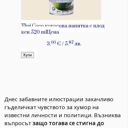
Днес забавните илюстрации закачливо
гъделичкат чувството за хумор на
известни личности и политици. Възниква
въпросът
защо тогава се стигна до