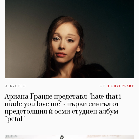
ИЗКУСТВО
ОТ
HIGHVIEWART
Ариана Гранде представя ''hate that i
made you love me" - първи сингъл от
предстоящия ѝ осми студиен албум
''petal''