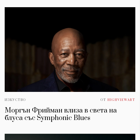
ИЗКУСТВО
ОТ
HIGHVIEWART
Моргън Фрийман влиза в света на
блуса със Symphonic Blues