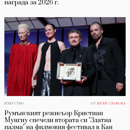
награда за 2026 г.
ИЗКУСТВО
ОТ
НЕЛИ СЛАВОВА
Румънският режисьор Кристиан
Мунгиу спечели втората си "Златна
палма" на филмовия фестивал в Кан