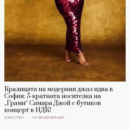
Красота
поверителност
Цветно
ModerenDom
Гурме
Пътувай
Wellness
СЛЕДВАЙТЕ НИ
Facebook
Instagram
Twitter
Pinterest
YouTube
Spotify
Soundcloud
Ако нашият сайт ви харесва, можете да се абонирате за
седмичния ни нюзлетър тук:
Кралицата на модерния джаз идва в
София: 5-кратната носителка на
„Грами“ Самара Джой с бутиков
концерт в НДК!
ИЗКУСТВО
ОТ
HIGHVIEWART
© 2026, HighViewArt | Всички права запазени