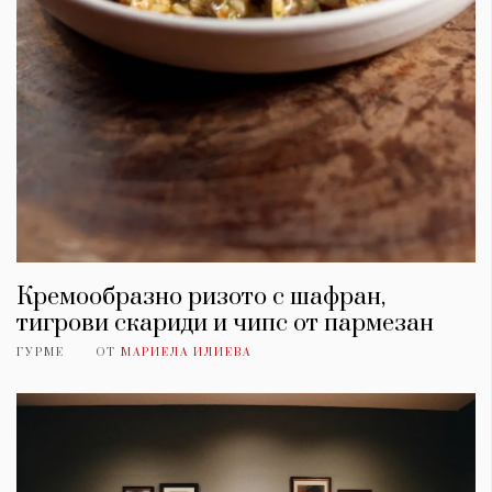
Кремообразно ризото с шафран,
тигрови скариди и чипс от пармезан
ГУРМЕ
ОТ
МАРИЕЛА ИЛИЕВА