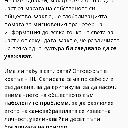
Не сме еднакви, макар всеки от нас да е
част от масата на собственото си
общество. Факт е, че глобализацията
помага за мигновения трансфер на
информация до всяка точка на света за
части от секундата. Факт е, че различията
на всяка една култура
би следвало да се
уважават.
Има ли табу в сатирата? Отговорът е
кратък –
НЕ
! Сатирата сама по себе си е
създадена, за да критикува, за да насочи
вниманието на обществото към
наболелите проблеми
, за да разлюлее
егото на самозабравилата се известна
личност, увеличавайки десет пъти
брадичката на пример.