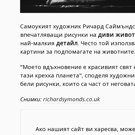
Самоукият художник Ричард Саймъндс (
впечатляващи рисунки на
диви живо
най-малкия
детайл
. Често той използ
картини за подпомагате на животните
"Моето вдъхновение е красивият свят
тази крехка планета", споделя художн
бели рисунки, които са част от неговата
Снимки:
richardsymonds.co.uk
Ако нашият сайт ви харесва, мож