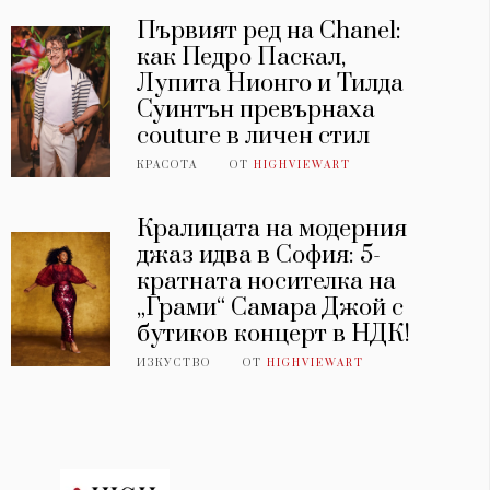
Първият ред на Chanel:
как Педро Паскал,
Лупита Нионго и Тилда
Суинтън превърнаха
couture в личен стил
КРАСОТА
ОТ
HIGHVIEWART
Кралицата на модерния
джаз идва в София: 5-
кратната носителка на
„Грами“ Самара Джой с
бутиков концерт в НДК!
ИЗКУСТВО
ОТ
HIGHVIEWART