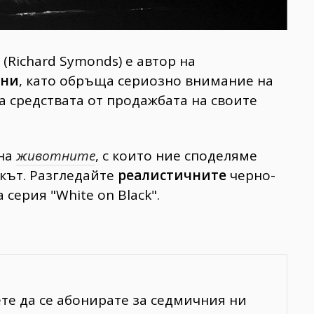
Richard Symonds) е автор на
тни
, като обръща сериозно внимание на
ва средствата от продажбата на своите
.
 на
животните
, с които ние споделяме
икът. Разгледайте
реалистичните
черно-
 серия "White on Black".
ете да се абонирате за седмичния ни