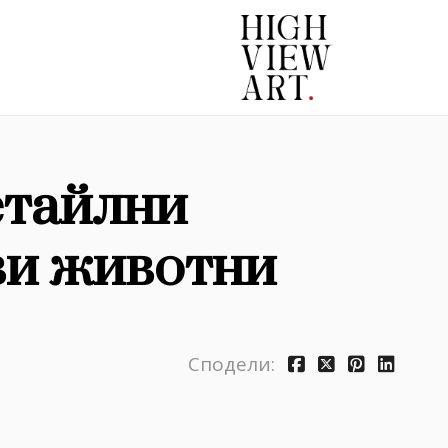
етайлни
ви животни
Сподели: