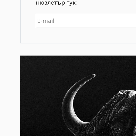
нюзлетър тук: