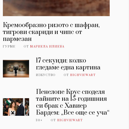
Кремообразно ризото с шафран,
тигрови скариди и чипс от
пармезан
ГУРМЕ
ОТ
МАРИЕЛА ИЛИЕВА
17 секунди: колко
гледаме една картина
ИЗКУСТВО
ОТ
HIGHVIEWART
Пенелопе Крус споделя
тайните на 15-годишния
си брак с Хавиер
Бардем: „Все още се уча“
30+
ОТ
HIGHVIEWART