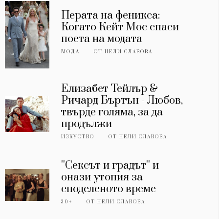
Перата на феникса:
Когато Кейт Мос спаси
поета на модата
МОДА
ОТ
НЕЛИ СЛАВОВА
Елизабет Тейлър &
Ричард Бъртън - Любов,
твърде голяма, за да
продължи
ИЗКУСТВО
ОТ
НЕЛИ СЛАВОВА
''Сексът и градът'' и
онази утопия за
споделеното време
30+
ОТ
НЕЛИ СЛАВОВА