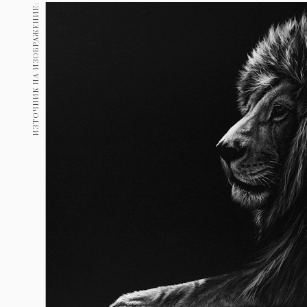
Гурме
ИЗТОЧНИК НА ИЗОБРАЖЕНИЕ:
237
Пътувай
389
Здраве
Gentlemen
382
1817
Wellness
ПОСЛЕДВАЙТЕ
НИ