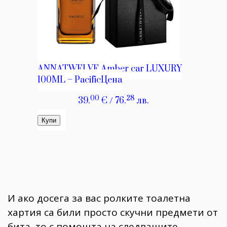
И ако досега за вас ролките тоалетна
хартия са били просто скучни предмети от
бита, то с помощта на следващите