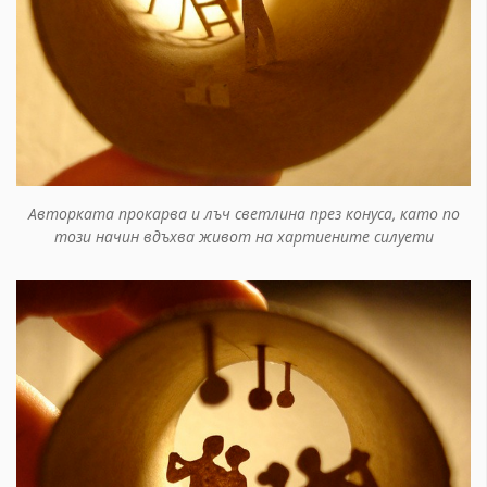
Авторката прокарва и лъч светлина през конуса, като по
този начин вдъхва живот на хартиените силуети