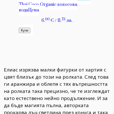
Елиас изрязва малки фигурки от хартия с
цвят близък до този на ролката. След това
ги аранжира и облепя с тях вътрешността
на ролката така прецизно, че те изглеждат
като естествено нейно продължение. И за
да бъде магията пълна, авторката
прокарва лъч светлина през конуса и така