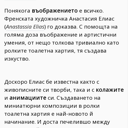
Понякога
въображението
е всичко.
Френската художничка Анастасия Елиас
(
Anastassia Elias
) го доказва. С помощта на
голяма доза въображение и артистични
умения, от нещо толкова тривиално като
ролките тоалетна хартия, тя създава
изкуство.
Доскоро Елиас бе известна както с
живописните си творби, така и с
колажите
и
анимациите
си. Създаването на
миниатюрни композиции в ролки
тоалетна хартия е най-новото й
начинание. И доста печелившо между