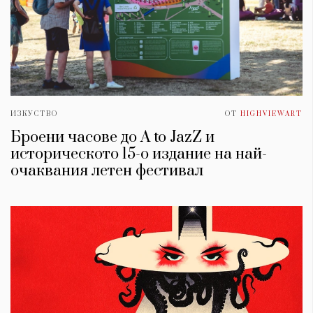
ИЗКУСТВО
ОТ
HIGHVIEWART
Броени часове до A to JazZ и
историческото 15-о издание на най-
очаквания летен фестивал
КАТЕГОРИИ
ЗА НАС
Wine&Dine
Условия за
Подкасти
ползване
Мода
За нас
Dialogue
Реклама
Изкуство
Политика за