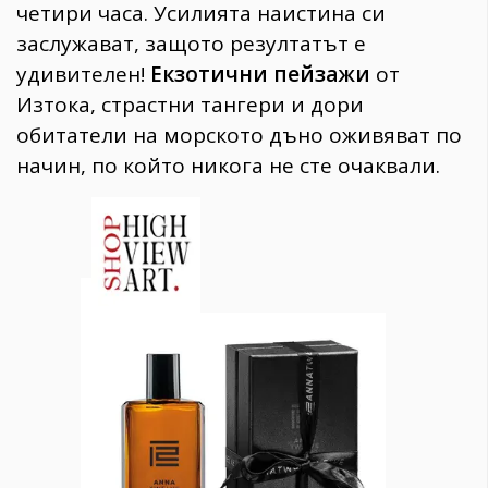
четири часа. Усилията наистина си
заслужават, защото резултатът е
удивителен!
Екзотични пейзажи
от
Изтока, страстни тангери и дори
обитатели на морското дъно оживяват по
начин, по който никога не сте очаквали.