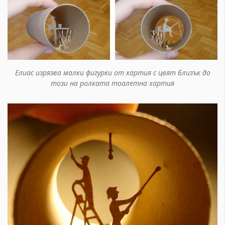
Елиас изрязва малки фигурки от хартия с цвят близък до
този на ролката тоалетна хартия