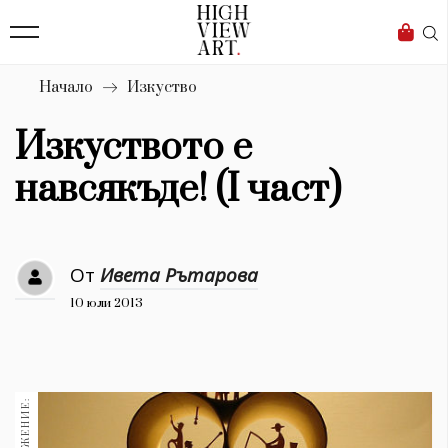
139
Бизнес
1633
Мода
Начало
Изкуство
16
Dialogue
Изкуството е
Изкуство
навсякъде! (I част)
4339
Красота
От
Ивета Рътарова
777
10 юли 2013
Дизайн
1272
1188
Книги