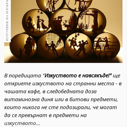
ИЗТОЧНИК НА ИЗОБРАЖЕНИЕ:
1970
30+
1709
Гурме
Пътувай
237
389
Здраве
Gentlemen
В поредицата "
Изкуството е навсякъде!"
ще
382
откриете изкуството на странни места - в
чашата кафе, в следобедната доза
Wellness
витаминозна диня или в битови предмети,
1816
които никога не сте подозирали, че могат
да се превърнат в предмети на
ПОСЛЕДВАЙТЕ
изкуството
...
НИ