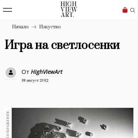
138
Бизнес
1633
Мода
Начало
Изкуство
16
Dialogue
Игра на светлосенки
Изкуство
4339
От
HighViewArt
Красота
18 август 2012
777
Дизайн
1272
1188
Книги