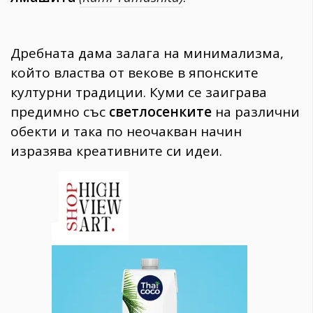
Дребната дама залага на минимализма,
който властва от векове в японските
културни традиции. Куми се заиграва
предимно със
светлосенките
на различни
обекти и така по неочакван начин
изразява креативните си идеи.