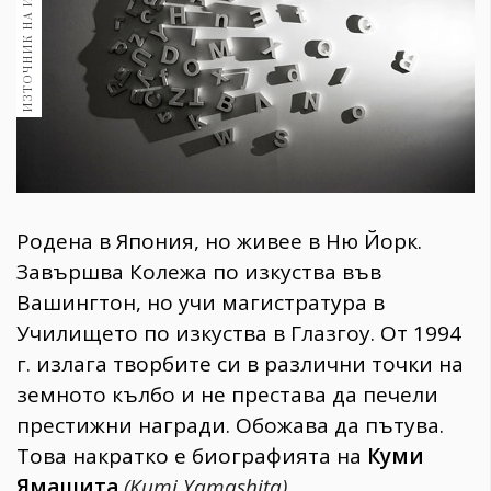
ИЗТОЧНИК НА ИЗОБРАЖЕНИЕ:
1970
30+
1709
Гурме
Пътувай
237
389
Здраве
Родена в Япония, но живее в Ню Йорк.
Gentlemen
Завършва Колежа по изкуства във
382
Вашингтон, но учи магистратура в
Училището по изкуства в Глазгоу. От 1994
Wellness
г. излага творбите си в различни точки на
1816
земното кълбо и не престава да печели
престижни награди. Обожава да пътува.
Това накратко е биографията на
Куми
ПОСЛЕДВАЙТЕ
НИ
Ямашита
(Kumi Yamashita)
.