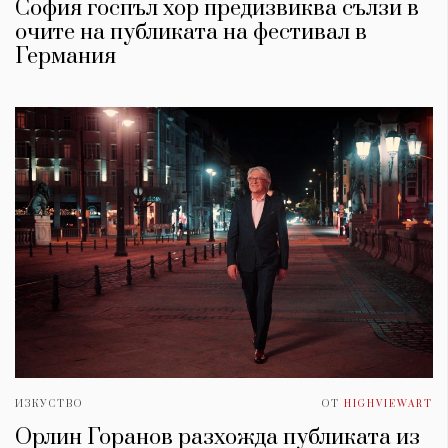
София госпъл хор предизвиква сълзи в
очите на публиката на фестивал в
Германия
ИЗКУСТВО
ОТ
HIGHVIEWART
Орлин Горанов разхожда публиката из