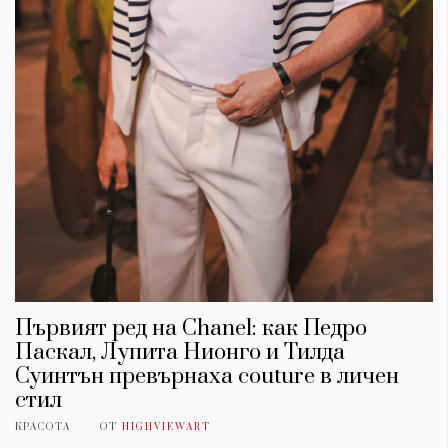
Първият ред на Chanel: как Педро
Паскал, Лупита Нионго и Тилда
Суинтън превърнаха couture в личен
стил
КРАСОТА
ОТ
HIGHVIEWART