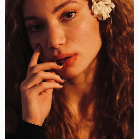
Красота
поверителност
Цветно
ModerenDom
Гурме
Пътувай
Wellness
СЛЕДВАЙТЕ НИ
Facebook
Instagram
Twitter
Pinterest
YouTube
Spotify
Soundcloud
Ако нашият сайт ви харесва, можете да се абонирате за
седмичния ни нюзлетър тук:
© 2026, HighViewArt | Всички права запазени