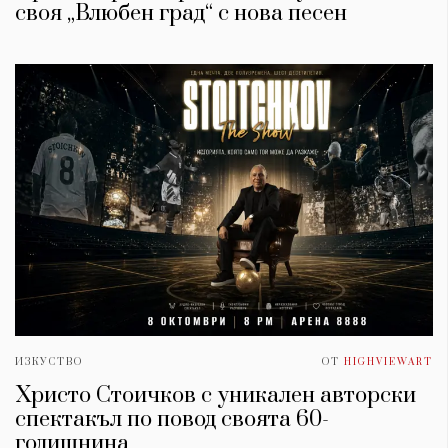
своя „Влюбен град“ с нова песен
ИЗКУСТВО
ОТ
HIGHVIEWART
Христо Стоичков с уникален авторски
спектакъл по повод своята 60-
годишнина