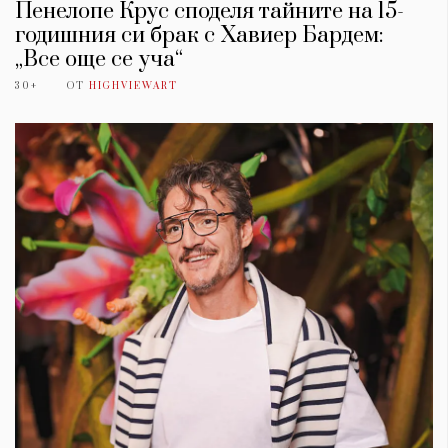
Пенелопе Крус споделя тайните на 15-
годишния си брак с Хавиер Бардем:
„Все още се уча“
30+
ОТ
HIGHVIEWART