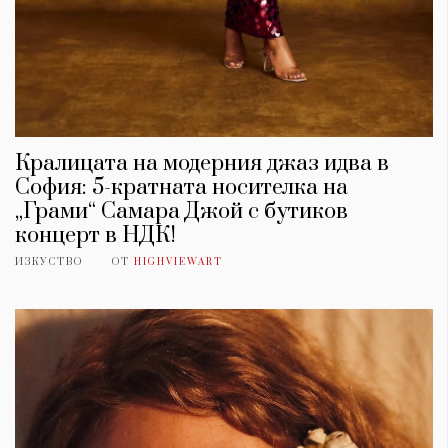
Кралицата на модерния джаз идва в
София: 5-кратната носителка на
„Грами“ Самара Джой с бутиков
концерт в НДК!
ИЗКУСТВО
ОТ
HIGHVIEWART
КАТЕГОРИИ
ЗА НАС
Wine&Dine
Условия за
Подкасти
ползване
Мода
За нас
Dialogue
Реклама
Изкуство
Политика за