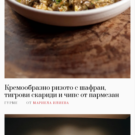
Кремообразно ризото с шафран,
тигрови скариди и чипс от пармезан
ГУРМЕ
ОТ
МАРИЕЛА ИЛИЕВА