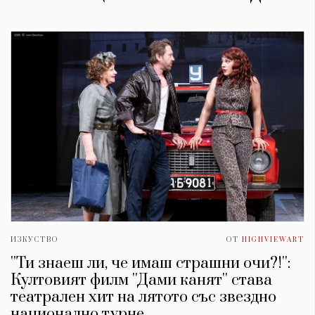
ИЗКУСТВО
ОТ
HIGHVIEWART
''Ти знаеш ли, че имаш страшни очи?!'':
Култовият филм ''Дами канят'' става
театрален хит на лятото със звездно
национално турне