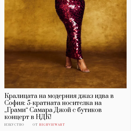
Кралицата на модерния джаз идва в
София: 5-кратната носителка на
„Грами“ Самара Джой с бутиков
концерт в НДК!
ИЗКУСТВО
ОТ
HIGHVIEWART