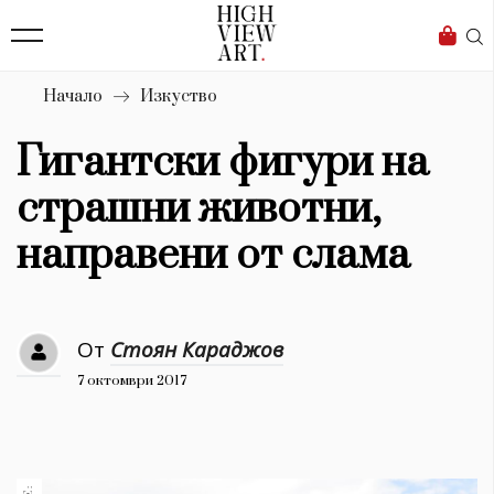
139
Бизнес
1633
Мода
Начало
Изкуство
16
Dialogue
Гигантски фигури на
Изкуство
страшни животни,
4340
направени от слама
Красота
777
От
Стоян Караджов
Дизайн
7 октомври 2017
1272
1188
Книги