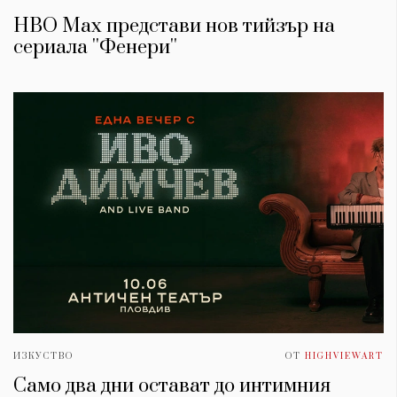
HBO Max представи нов тийзър на
сериала ''Фенери''
ИЗКУСТВО
ОТ
HIGHVIEWART
Само два дни остават до интимния