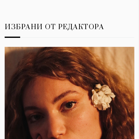
ИЗБРАНИ ОТ РЕДАКТОРА
КАТЕГОРИИ
ЗА НАС
Wine&Dine
Условия за
Подкасти
ползване
Мода
За нас
Dialogue
Реклама
Изкуство
Политика за