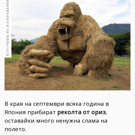
ИЗТОЧНИК НА ИЗОБРАЖЕНИЕ:
1970
30+
1710
Гурме
Пътувай
237
389
Здраве
Gentlemen
382
Wellness
В края на септември всяка година в
1817
Япония прибират
реколта от ориз
,
оставайки много ненужна слама на
ПОСЛЕДВАЙТЕ
полето.
НИ