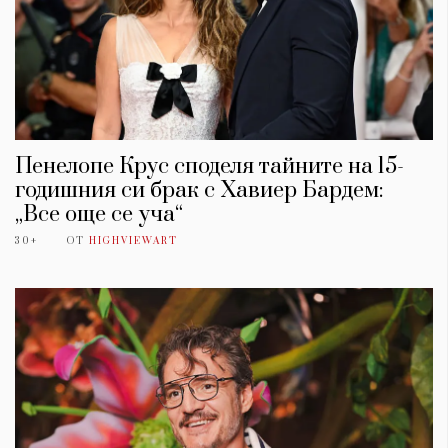
Пенелопе Крус споделя тайните на 15-
годишния си брак с Хавиер Бардем:
„Все още се уча“
30+
ОТ
HIGHVIEWART