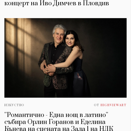
концерт на Иво Димчев в Пловдив
ИЗКУСТВО
ОТ
HIGHVIEWART
''Романтично - Една нощ в латино''
събира Орлин Горанов и Еделина
Кънева на сцената на Зала 1 на НДК