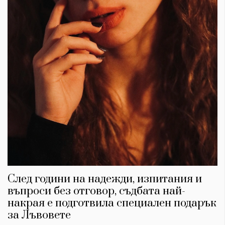
Красота
поверителност
Цветно
ModerenDom
Гурме
Пътувай
Wellness
СЛЕДВАЙТЕ НИ
Facebook
Instagram
Twitter
Pinterest
YouTube
Spotify
Soundcloud
Ако нашият сайт ви харесва, можете да се абонирате за
седмичния ни нюзлетър тук:
След години на надежди, изпитания и
въпроси без отговор, съдбата най-
накрая е подготвила специален подарък
за Лъвовете
© 2026, HighViewArt | Всички права запазени