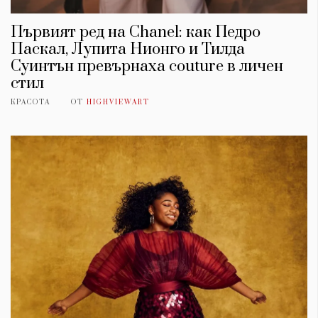
Първият ред на Chanel: как Педро
Паскал, Лупита Нионго и Тилда
Суинтън превърнаха couture в личен
стил
КРАСОТА
ОТ
HIGHVIEWART