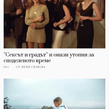
''Сексът и градът'' и онази утопия за
споделеното време
30+
ОТ
НЕЛИ СЛАВОВА
КАТЕГОРИИ
ЗА НАС
Wine&Dine
Условия за
Подкасти
ползване
Мода
За нас
Dialogue
Реклама
Изкуство
Политика за