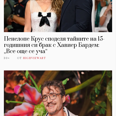
Пенелопе Крус споделя тайните на 15-
годишния си брак с Хавиер Бардем:
„Все още се уча“
30+
ОТ
HIGHVIEWART