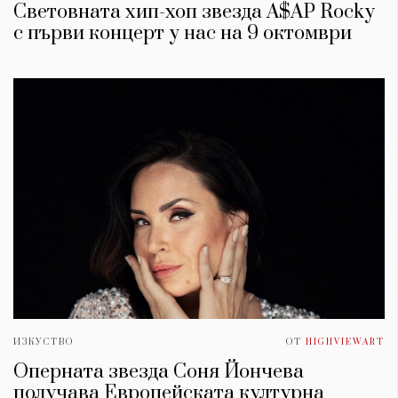
Световната хип-хоп звезда A$AP Rocky
с първи концерт у нас на 9 октомври
ИЗКУСТВО
ОТ
HIGHVIEWART
Оперната звезда Соня Йончева
получава Европейската културна