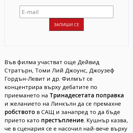
Във филма участват още Дейвид
Стратърн, Томи Лий Джоунс, Джоузеф
Гордън-Левит и др. Филмът се
концентрира върху дебатите по
приемането на
Тринадесетата поправка
и желанието на Линкълн да се премахне
робството
в САЩ и занапред то да бъде
прието като
престъпление
. Кушнър казва,
че в сценария се е насочил най-вече върху