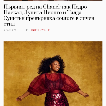
Първият ред на Chanel: как Педро
Паскал, Лупита Нионго и Тилда
Суинтън превърнаха couture в личен
стил
КРАСОТА
ОТ
HIGHVIEWART