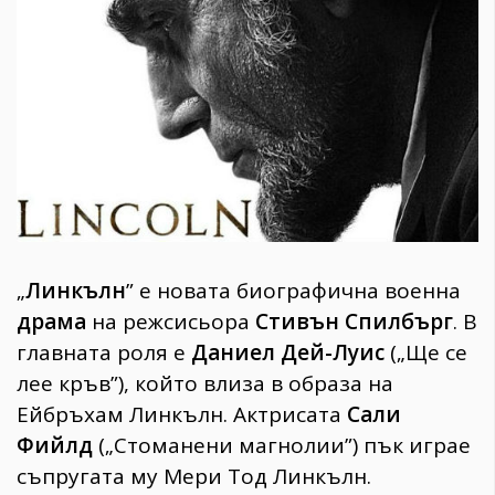
1970
30+
1709
Гурме
Пътувай
237
389
Здраве
Gentlemen
„
Линкълн
” е новата биографична военна
382
драма
на режсисьора
Стивън Спилбърг
. В
главната роля е
Даниел Дей-Луис
(„Ще се
Wellness
лее кръв”), който влиза в образа на
1816
Ейбръхам Линкълн. Актрисата
Сали
Фийлд
(„Стоманени магнолии”) пък играе
ПОСЛЕДВАЙТЕ
съпругата му Мери Тод Линкълн.
НИ