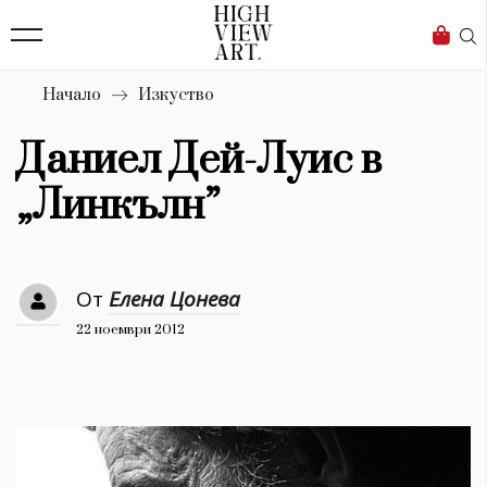
139
Бизнес
1633
Мода
Начало
Изкуство
16
Dialogue
Даниел Дей-Луис в
Изкуство
„Линкълн”
4339
Красота
От
Елена Цонева
777
22 ноември 2012
Дизайн
1272
1188
Книги