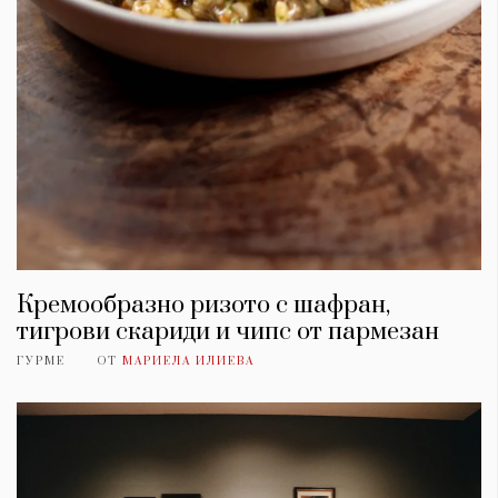
Кремообразно ризото с шафран,
тигрови скариди и чипс от пармезан
ГУРМЕ
ОТ
МАРИЕЛА ИЛИЕВА