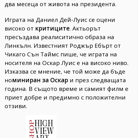
два месеца от живота на президента.
Играта на Даниел Дей-Луис се оцени
високо от
критиците
. Актьорът
пресъздава реалиситично образа на
Линкълн. Известният Роджър Ебърт от
Чикаго Сън Таймс пише, че играта на
носителя на Оскар Луис е на високо ниво.
Изказва се мнение, че той може да бъде
но
миниран за
Оскар
и през следващата
година. В същото време и самият филм е
приет добре и предимно с положителни
отзиви.