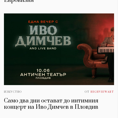
Евровизия
ИЗКУСТВО
ОТ
HIGHVIEWART
Само два дни остават до интимния
концерт на Иво Димчев в Пловдив