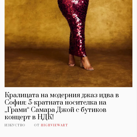
Кралицата на модерния джаз идва в
София: 5-кратната носителка на
„Грами“ Самара Джой с бутиков
концерт в НДК!
ИЗКУСТВО
ОТ
HIGHVIEWART