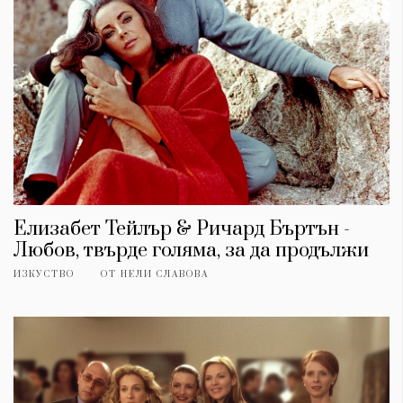
Елизабет Тейлър & Ричард Бъртън -
Любов, твърде голяма, за да продължи
ИЗКУСТВО
ОТ
НЕЛИ СЛАВОВА