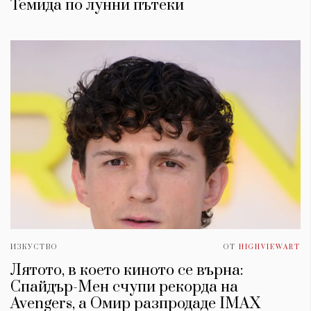
Темида по лунни пътеки
ИЗКУСТВО
ОТ
HIGHVIEWART
Лятото, в което киното се върна:
Спайдър-Мен счупи рекорда на
Avengers, а Омир разпродаде IMAX