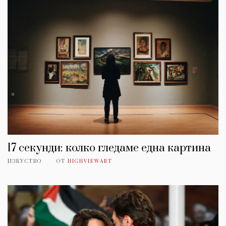
17 секунди: колко гледаме една картина
КАТЕГОРИИ
ЗА НАС
ИЗКУСТВО
ОТ
HIGHVIEWART
Wine&Dine
Условия за
Подкасти
ползване
Мода
За нас
Dialogue
Реклама
Изкуство
Политика за