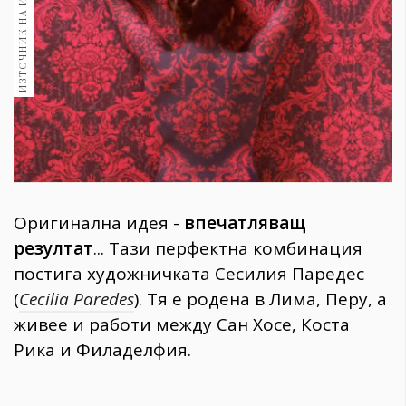
ИЗТОЧНИК НА ИЗОБРАЖЕНИЕ:
1970
30+
1709
Гурме
Пътувай
237
389
Здраве
Gentlemen
Оригинална идея -
впечатляващ
382
резултат
... Тази перфектна комбинация
постига художничката Сесилия Паредес
Wellness
(
Cecilia Paredes
). Тя е родена в Лима, Перу, а
1816
живее и работи между Сан Хосе, Коста
Рика и Филаделфия.
ПОСЛЕДВАЙТЕ
НИ