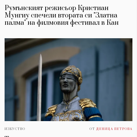
Румънският режисьор Кристиан
Мунгиу спечели втората си "Златна
палма" на филмовия фестивал в Кан
ИЗКУСТВО
ОТ
ДЕНИЦА ПЕТРОВА