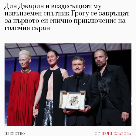
Дин Джарин и вездесъщият му
извънземен спътник Грогу се завръщат
за първото си епично приключение на
големия екран
ИЗКУСТВО
ОТ
НЕЛИ СЛАВОВА