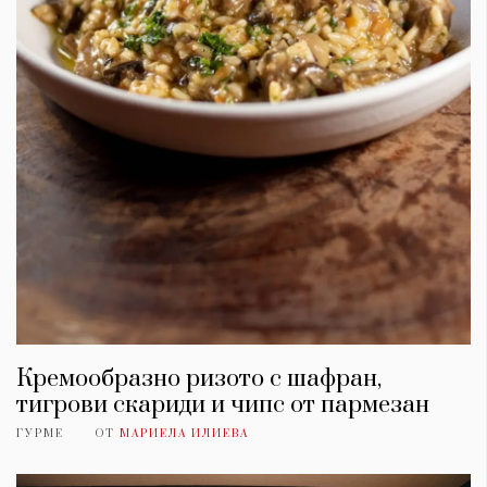
Кремообразно ризото с шафран,
тигрови скариди и чипс от пармезан
ГУРМЕ
ОТ
МАРИЕЛА ИЛИЕВА