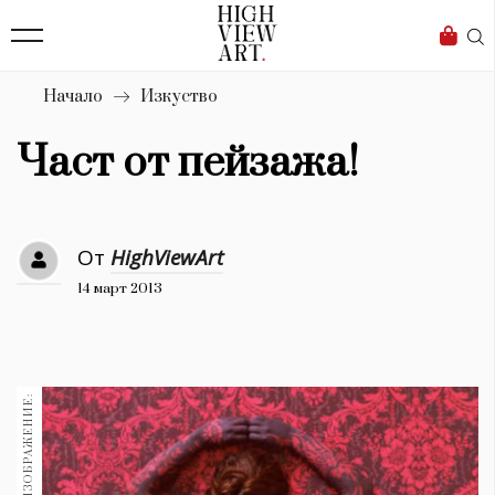
139
Бизнес
1633
Мода
Начало
Изкуство
16
Dialogue
Част от пейзажа!
Изкуство
4339
От
HighViewArt
Красота
14 март 2013
777
Дизайн
1272
1188
Книги