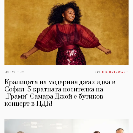
ИЗКУСТВО
ОТ
HIGHVIEWART
Кралицата на модерния джаз идва в
София: 5-кратната носителка на
„Грами“ Самара Джой с бутиков
концерт в НДК!