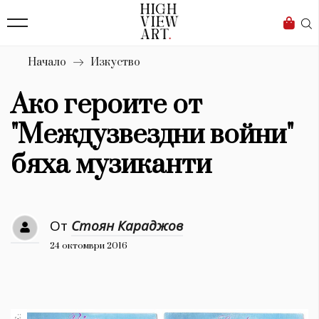
139
Бизнес
1633
Мода
Начало
Изкуство
16
Dialogue
Ако героите от
Изкуство
"Междузвездни войни"
4340
бяха музиканти
Красота
777
От
Стоян Караджов
Дизайн
24 октомври 2016
1272
1188
Книги