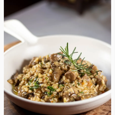
КАТЕГОРИИ
ЗА НАС
Wine&Dine
Условия за
Подкасти
ползване
Мода
За нас
Dialogue
Реклама
Изкуство
Политика за