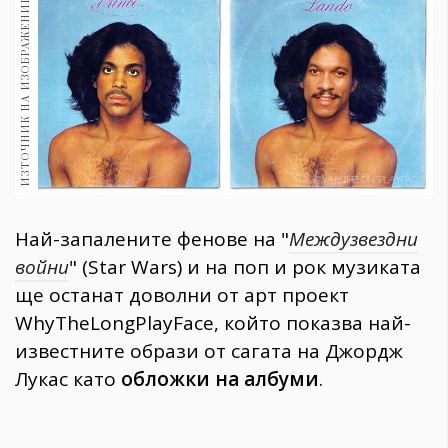
ИЗТОЧНИК НА ИЗОБРАЖЕНИЕ:
1970
30+
1710
Гурме
Пътувай
237
389
Здраве
Най-запалените фенове на "
Междузвездни
Gentlemen
войни
" (Star Wars) и на поп и рок музиката
382
ще останат доволни от арт проект
WhyTheLongPlayFace, който показва най-
Wellness
известните образи от сагата на Джордж
1817
Лукас като
обложки на албуми
.
ПОСЛЕДВАЙТЕ
НИ