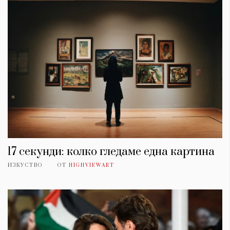
17 секунди: колко гледаме една картина
ИЗКУСТВО
ОТ
HIGHVIEWART