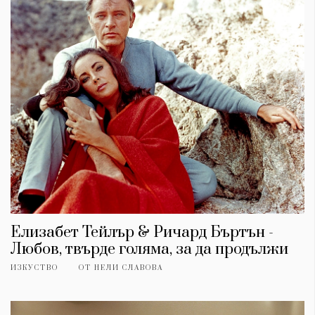
Елизабет Тейлър & Ричард Бъртън -
Любов, твърде голяма, за да продължи
ИЗКУСТВО
ОТ
НЕЛИ СЛАВОВА