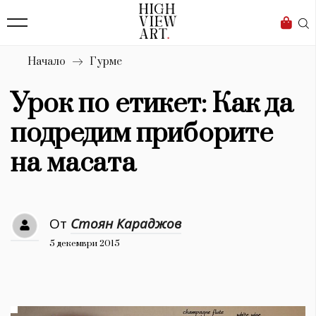
139
Бизнес
1633
Мода
Начало
Гурме
16
Dialogue
Урок по етикет: Как да
Изкуство
подредим приборите
4340
на масата
Красота
777
От
Стоян Караджов
Дизайн
5 декември 2015
1272
1188
Книги