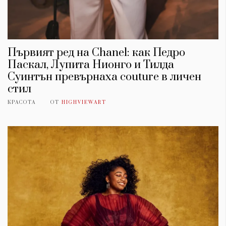
Първият ред на Chanel: как Педро
Паскал, Лупита Нионго и Тилда
Суинтън превърнаха couture в личен
стил
КРАСОТА
ОТ
HIGHVIEWART