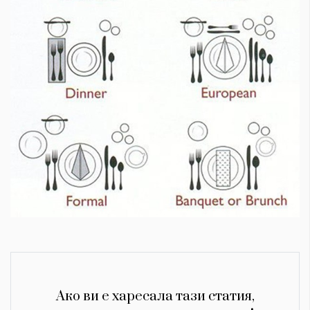
Ако ви е харесала тази статия,