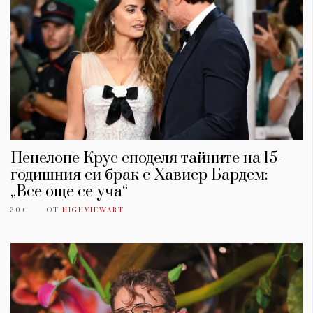
Пенелопе Крус споделя тайните на 15-
годишния си брак с Хавиер Бардем:
„Все още се уча“
30+
ОТ
HIGHVIEWART