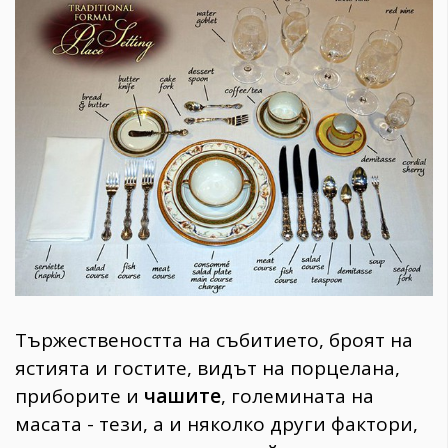
1970
30+
1710
Гурме
Пътувай
237
389
Здраве
Gentlemen
382
Wellness
Тържествеността на събитието, броят на
1817
ястията и гостите, видът на порцелана,
приборите и
чашите
, големината на
ПОСЛЕДВАЙТЕ
масата - тези, а и няколко други фактори,
НИ