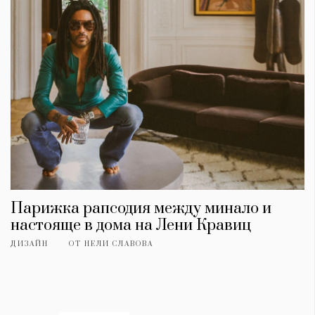
Парижка рапсодия между минало и
КАТЕГОРИИ
ЗА НАС
настояще в дома на Лени Кравиц
Wine&Dine
Условия за
ДИЗАЙН
ОТ
НЕЛИ СЛАВОВА
Подкасти
ползване
Мода
За нас
Dialogue
Реклама
Изкуство
Политика за