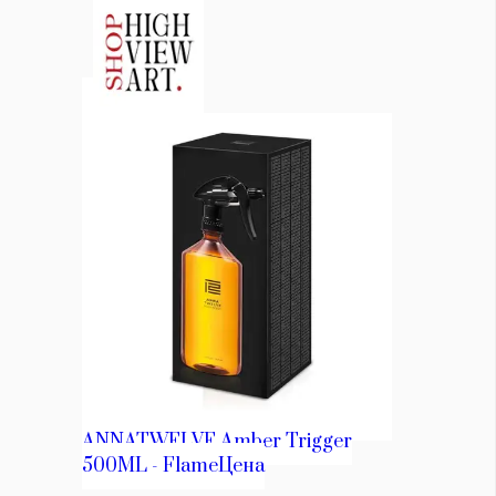
Красота
поверителност
Цветно
ModerenDom
Гурме
Пътувай
Wellness
СЛЕДВАЙТЕ НИ
Facebook
Instagram
Twitter
Pinterest
YouTube
Spotify
Soundcloud
Ако нашият сайт ви харесва, можете да се абонирате за
седмичния ни нюзлетър тук:
© 2026, HighViewArt | Всички права запазени