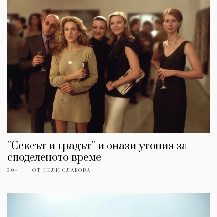
''Сексът и градът'' и онази утопия за
споделеното време
30+
ОТ
НЕЛИ СЛАВОВА