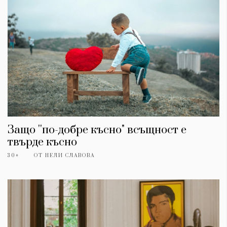
Защо ''по-добре късно" всъщност е
твърде късно
30+
ОТ
НЕЛИ СЛАВОВА