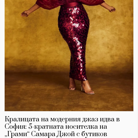
Кралицата на модерния джаз идва в
София: 5-кратната носителка на
„Грами“ Самара Джой с бутиков