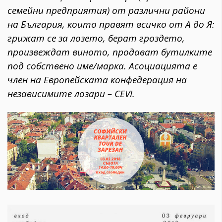
семейни предприятия) от различни райони
на България, които правят всичко от А до Я:
грижат се за лозето, берат гроздето,
произвеждат виното, продават бутилките
под собствено име/марка. Асоциацията е
член на Европейската конфедерация на
независимите лозари – CEVI.