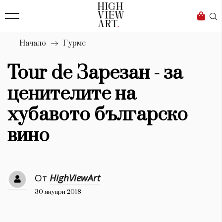
139
Бизнес
1633
Мода
Начало
Гурме
16
Dialogue
Tour de Зарезан - за
Изкуство
ценителите на
4340
хубавото българско
Красота
вино
777
Дизайн
От
HighViewArt
1272
30 януари 2018
1188
Книги