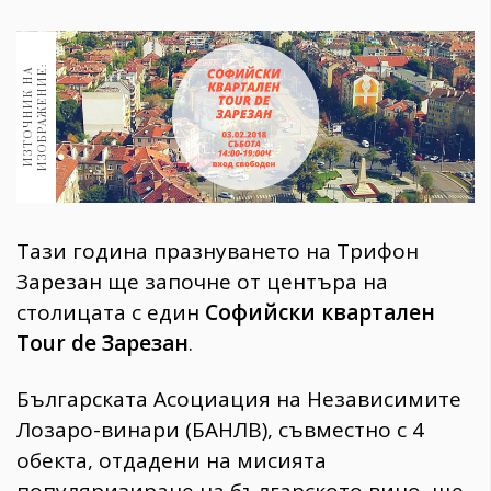
1970
30+
1710
Гурме
:
И
З
Т
О
Ч
Н
И
К
Н
А
И
З
О
Б
Р
А
Ж
Е
Н
И
Е
Пътувай
237
389
Здраве
Тази година празнуването на Трифон
Gentlemen
Зарезан ще започне от центъра на
382
столицата с един
Софийски квартален
Tour de Зарезан
.
Wellness
1817
Българската Асоциация на Независимите
Лозаро-винари (БАНЛВ), съвместно с 4
обекта, отдадени на мисията
ПОСЛЕДВАЙТЕ
НИ