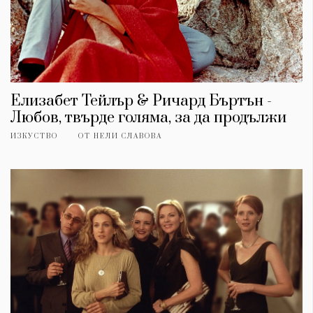
Елизабет Тейлър & Ричард Бъртън -
Любов, твърде голяма, за да продължи
ИЗКУСТВО
ОТ
НЕЛИ СЛАВОВА
КАТЕГОРИИ
ЗА НАС
Wine&Dine
Условия за
Подкасти
ползване
Мода
За нас
Dialogue
Реклама
Изкуство
Политика за