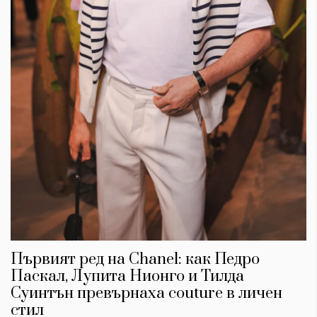
Първият ред на Chanel: как Педро
Паскал, Лупита Нионго и Тилда
Суинтън превърнаха couture в личен
стил