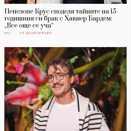
Пенелопе Крус споделя тайните на 15-
годишния си брак с Хавиер Бардем:
„Все още се уча“
30+
ОТ
HIGHVIEWART