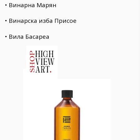
• Винарна Марян
• Винарска изба Присое
• Вила Басареа