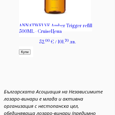
Българската Асоциация на Независимите
лозаро-винари е млада и активна
организация с нестопанска цел,
обединяваща лозаро-винари (предимно