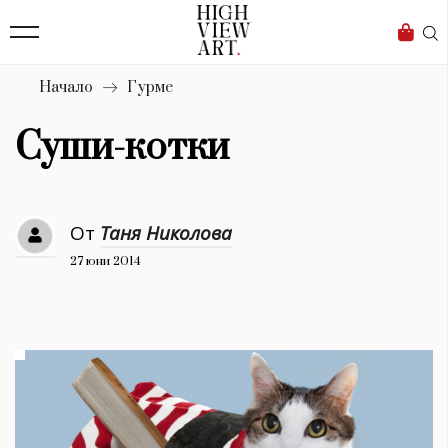
139
Бизнес
1633
Мода
Начало
Гурме
16
Dialogue
Суши-котки
Изкуство
4339
От
Таня Николова
Красота
27 юни 2014
777
Дизайн
1272
1188
Книги