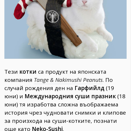
1970
30+
1709
Гурме
Пътувай
237
389
Здраве
Тези
котки
са продукт на японската
Gentlemen
компания
Tange & Nakimushi Peanuts
. По
382
случай рождения ден на
Гарфийлд
(19
юни) и
Международния суши празник
(18
Wellness
юни) тя изработва сложна въображаема
1816
история чрез чудновати снимки и клипове
за произхода на суши-котките, познати
ПОСЛЕДВАЙТЕ
още като
Neko-Sushi
.
НИ