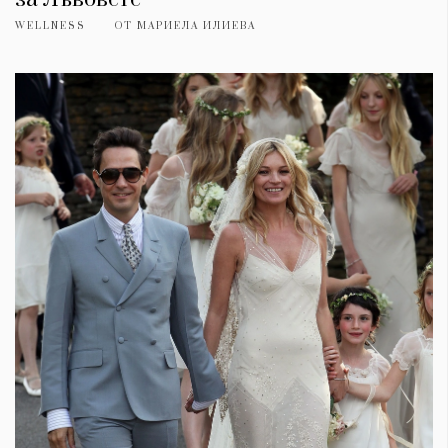
WELLNESS
ОТ
МАРИЕЛА ИЛИЕВА
КАТЕГОРИИ
ЗА НАС
Wine&Dine
Условия за
Подкасти
ползване
Мода
За нас
Dialogue
Реклама
Изкуство
Политика за