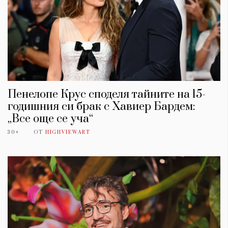
Пенелопе Крус споделя тайните на 15-
годишния си брак с Хавиер Бардем:
„Все още се уча“
30+
ОТ
HIGHVIEWART