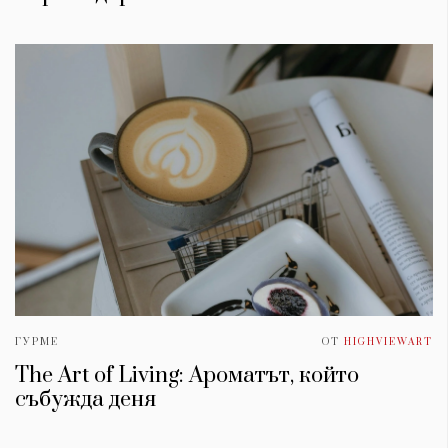
ГУРМЕ
ОТ
HIGHVIEWART
The Art of Living: Ароматът, който
събужда деня