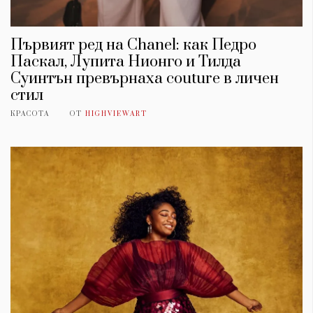
Първият ред на Chanel: как Педро
Паскал, Лупита Нионго и Тилда
Суинтън превърнаха couture в личен
стил
КРАСОТА
ОТ
HIGHVIEWART