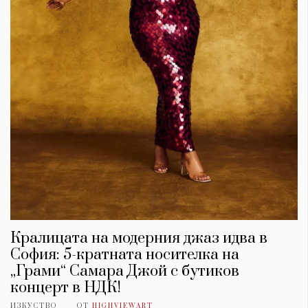
Кралицата на модерния джаз идва в
София: 5-кратната носителка на
„Грами“ Самара Джой с бутиков
концерт в НДК!
ИЗКУСТВО
ОТ
HIGHVIEWART