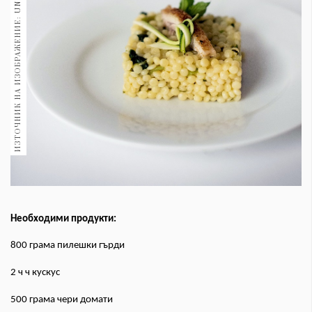
ИЗТОЧНИК НА ИЗОБРАЖЕНИЕ: UNSPLASH
1970
30+
1710
Гурме
Пътувай
237
389
Здраве
Gentlemen
382
Необходими продукти:
Wellness
1817
800 грама пилешки гърди
2 ч ч кускус
ПОСЛЕДВАЙТЕ
500 грама чери домати
НИ