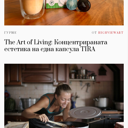
ГУРМЕ
ОТ
HIGHVIEWART
The Art of Living: Концентрираната
естетика на една капсула TIRA