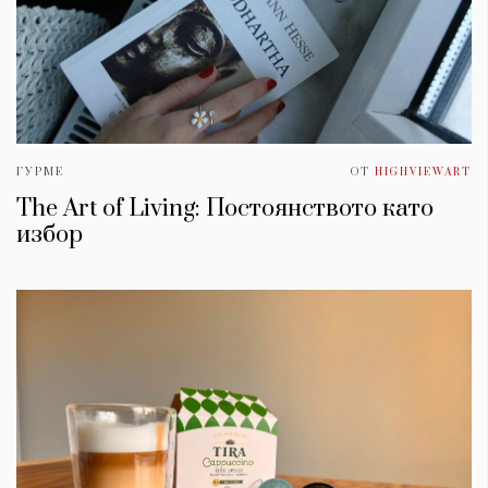
ГУРМЕ
ОТ
HIGHVIEWART
The Art of Living: Постоянството като
избор