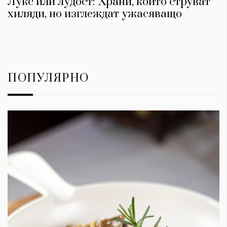
Лукс или лудост: Храни, които струват
хиляди, но изглеждат ужасяващо
ПОПУЛЯРНО