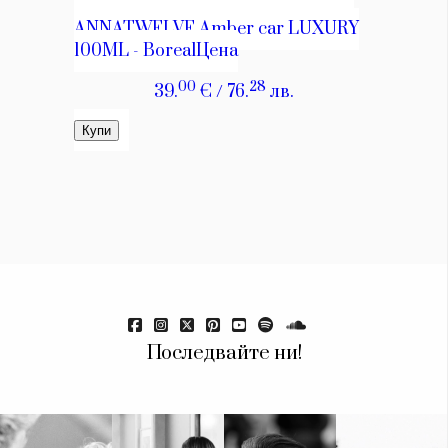
Красота
поверителност
Цветно
ModerenDom
Гурме
Пътувай
Wellness
СЛЕДВАЙТЕ НИ
Facebook
Instagram
Twitter
Pinterest
YouTube
Spotify
Soundcloud
Ако нашият сайт ви харесва, можете да се абонирате за
седмичния ни нюзлетър тук:
Последвайте ни!
© 2026, HighViewArt | Всички права запазени