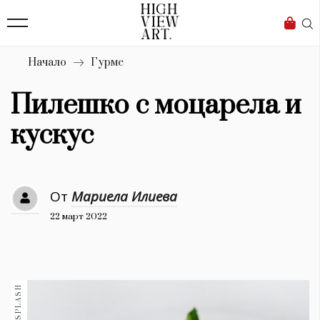
139
Бизнес
1633
Мода
Начало
Гурме
16
Dialogue
Пилешко с моцарела и
Изкуство
кускус
4340
Красота
От
Мариела Илиева
777
22 март 2022
Дизайн
1272
1188
Книги