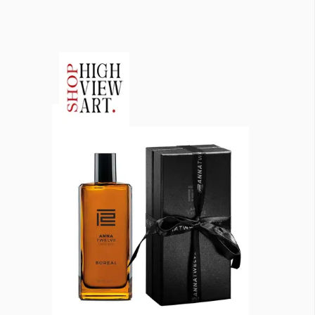
КАТЕГОРИИ
ЗА НАС
Wine&Dine
Условия за
Подкасти
ползване
Мода
За нас
Dialogue
Реклама
Изкуство
Политика за