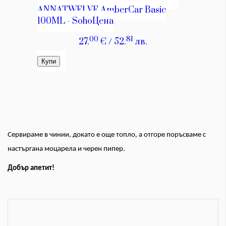
Сервираме в чинии, докато е още топло, а отгоре поръсваме с
настъргана моцарела и черен пипер.
Добър апетит!