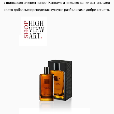
с щипка сол и черен пипер. Капваме и няколко капки зехтин, след
което добавяме прецедения кускус и разбъркваме добре ястието.