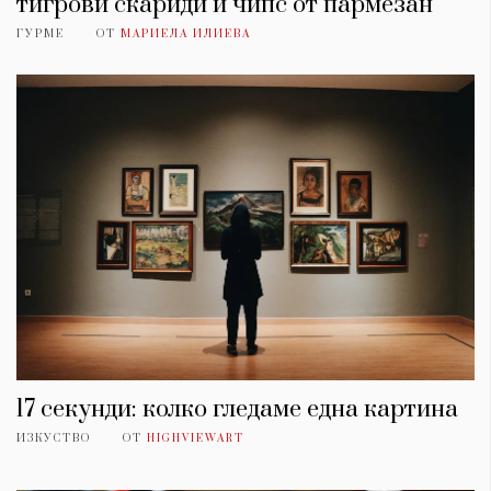
тигрови скариди и чипс от пармезан
ГУРМЕ
ОТ
МАРИЕЛА ИЛИЕВА
17 секунди: колко гледаме една картина
ИЗКУСТВО
ОТ
HIGHVIEWART