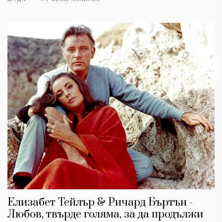
Елизабет Тейлър & Ричард Бъртън -
Любов, твърде голяма, за да продължи