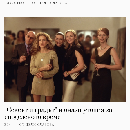
ИЗКУСТВО
ОТ
НЕЛИ СЛАВОВА
''Сексът и градът'' и онази утопия за
споделеното време
30+
ОТ
НЕЛИ СЛАВОВА