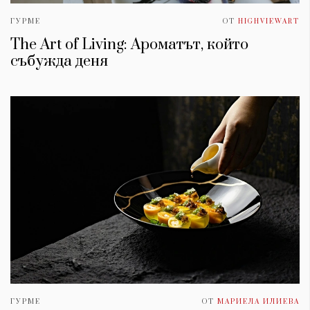
ГУРМЕ
ОТ
HIGHVIEWART
The Art of Living: Ароматът, който
събужда деня
ГУРМЕ
ОТ
МАРИЕЛА ИЛИЕВА