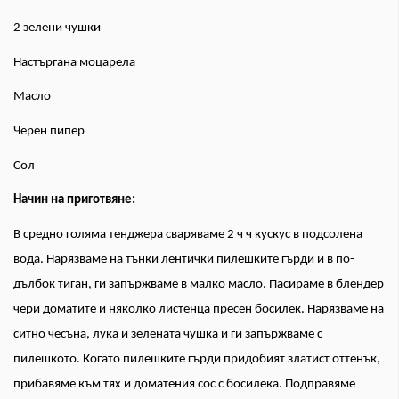
2 зелени чушки
Настъргана моцарела
Масло
Черен пипер
Сол
Начин на приготвяне:
В средно голяма тенджера сваряваме 2 ч ч кускус в подсолена
вода. Нарязваме на тънки лентички пилешките гърди и в по-
дълбок тиган, ги запържваме в малко масло. Пасираме в блендер
чери доматите и няколко листенца пресен босилек. Нарязваме на
ситно чесъна, лука и зелената чушка и ги запържваме с
пилешкото. Когато пилешките гърди придобият златист оттенък,
прибавяме към тях и доматения сос с босилека. Подправяме