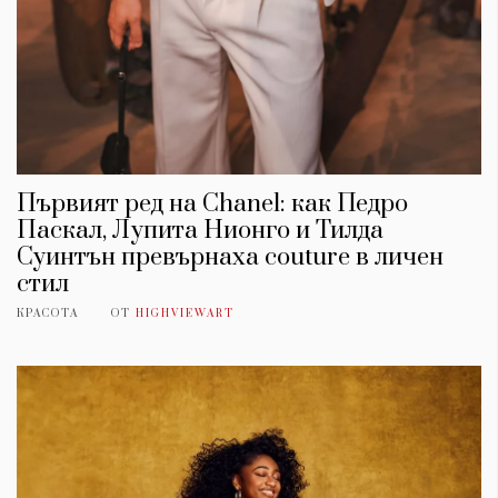
Първият ред на Chanel: как Педро
Паскал, Лупита Нионго и Тилда
Суинтън превърнаха couture в личен
стил
КРАСОТА
ОТ
HIGHVIEWART