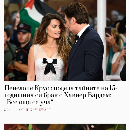
Пенелопе Крус споделя тайните на 15-
годишния си брак с Хавиер Бардем:
„Все още се уча“
30+
ОТ
HIGHVIEWART