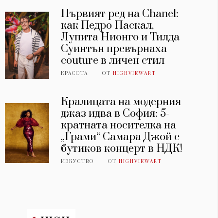
Първият ред на Chanel:
как Педро Паскал,
Лупита Нионго и Тилда
Суинтън превърнаха
couture в личен стил
КРАСОТА
ОТ
HIGHVIEWART
Кралицата на модерния
джаз идва в София: 5-
кратната носителка на
„Грами“ Самара Джой с
бутиков концерт в НДК!
ИЗКУСТВО
ОТ
HIGHVIEWART