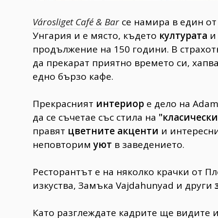
Városliget Café & Bar
се намира в един о
Унгария и е място, където
културата
продължение на 150 години. В страхот
да прекарат приятно времето си, хап
едно бързо кафе.
Прекрасният
интериор
е дело на Adam
да се съчетае със стила на
"класически
правят
цветните акценти
и интересн
неповторим
уют
в заведението.
Ресторантът е на няколко крачки от П
изкуства, Замъка Vajdahunyad и други
Като разглеждате кадрите ще видите 