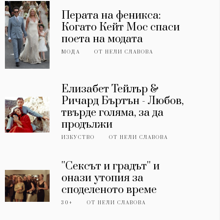
Перата на феникса:
Когато Кейт Мос спаси
поета на модата
МОДА
ОТ
НЕЛИ СЛАВОВА
Елизабет Тейлър &
Ричард Бъртън - Любов,
твърде голяма, за да
продължи
ИЗКУСТВО
ОТ
НЕЛИ СЛАВОВА
''Сексът и градът'' и
онази утопия за
споделеното време
30+
ОТ
НЕЛИ СЛАВОВА