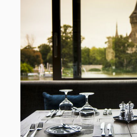
Гурме
237
Пътувай
389
Здраве
Gentlemen
382
1817
Wellness
ПОСЛЕДВАЙТЕ
НИ