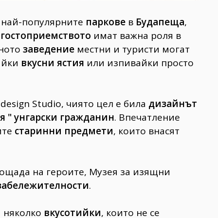
т най-популярните
паркове
в
Будапеща
,
и
гостоприемството
имат важна роля в
ното
заведение
местни и туристи могат
вайки
вкусни ястия
или изпивайки просто
design Studio, чиято цел е била
дизайнът
я " унгарски гражданин
. Впечатление
ите
старинни предмети
, които внасят
лощада на героите, Музея за изящни
забележителности
.
и няколко
вкусотийки
, които не се