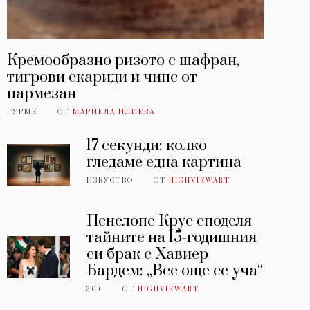
Кремообразно ризото с шафран,
тигрови скариди и чипс от
пармезан
ГУРМЕ
ОТ
МАРИЕЛА ИЛИЕВА
17 секунди: колко
гледаме една картина
ИЗКУСТВО
ОТ
HIGHVIEWART
Пенелопе Крус споделя
тайните на 15-годишния
си брак с Хавиер
Бардем: „Все още се уча“
30+
ОТ
HIGHVIEWART