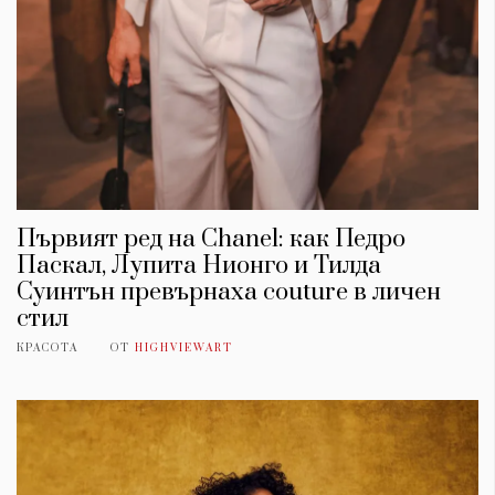
Първият ред на Chanel: как Педро
Паскал, Лупита Нионго и Тилда
Суинтън превърнаха couture в личен
стил
КРАСОТА
ОТ
HIGHVIEWART