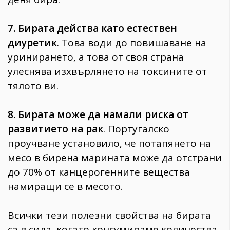
7. Бирата действа като естествен
диуретик
. Това води до повишаване на
уринирането, а това от своя страна
улеснява изхвърлянето на токсините от
тялото ви.
8. Бирата може да намали риска от
развитието на рак
. Португалско
проучване установило, че потапянето на
месо в бирена марината може да отстрани
до 70% от канцерогенните вещества
намиращи се в месото.
Всички тези полезни свойства на бирата
са в сила, когато консумираме количества,