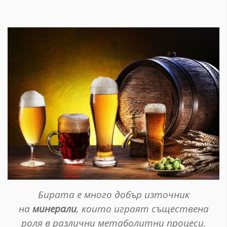
Бирата е много добър източник
на
минерали
, които играят съществена
роля в различни метаболитни процеси.