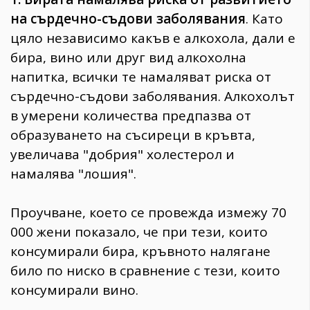
на сърдечно-съдови заболявания
. Като
цяло независимо какъв е алкохола, дали е
бира, вино или друг вид алкохолна
напитка, всички те намаляват риска от
сърдечно-съдови заболявания. Алкохолът
в умерени количества предпазва от
образуването на съсиреци в кръвта,
увеличава "добрия" холестерол и
намалява "лошия".
Проучване, което се провежда измежу 70
000 жени показало, че при тези, които
консумирали бира, кръвното налягане
било по ниско в сравнение с тези, които
консумирали вино.