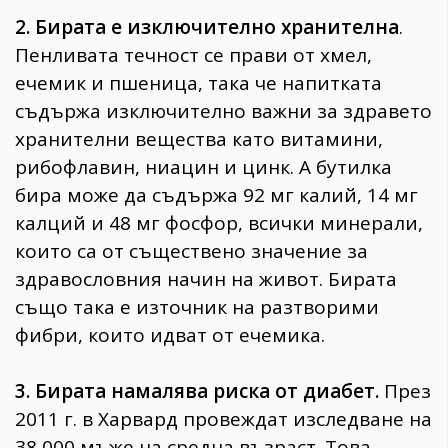
2. Бирата е изключително хранителна
.
Пенливата течност се прави от хмел,
ечемик и пшеница, така че напитката
съдържа изключително важни за здравето
хранителни вещества като витамини,
рибофлавин, ниацин и цинк. A бутилка
бира може да съдържа 92 мг калий, 14 мг
калций и 48 мг фосфор, всички минерали,
които са от съществено значение за
здравословния начин на живот. Бирата
също така е източник на разтворими
фибри, които идват от ечемика.
3. Бирата намалява риска от диабет.
През
2011 г. в Харвард провеждат изследване на
38 000 мъже на средна възраст. Това