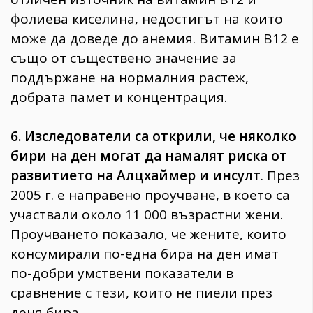
фолиева киселина, недостигът на които
може да доведе до анемия. Витамин В12 е
също от съществено значение за
поддържане на нормалния растеж,
добрата памет и концентрация.
6. Изследователи са открили, че няколко
бири на ден могат да намалят риска от
развитието на Алцхаймер и инсулт
. През
2005 г. е направено проучване, в което са
участвали около 11 000 възрастни жени.
Проучването показало, че жените, които
консумирали по-една бира на ден имат
по-добри умствени показатели в
сравнение с тези, които не пиели през
деня бира.