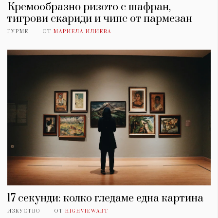
Кремообразно ризото с шафран,
тигрови скариди и чипс от пармезан
ГУРМЕ
ОТ
МАРИЕЛА ИЛИЕВА
17 секунди: колко гледаме една картина
ИЗКУСТВО
ОТ
HIGHVIEWART