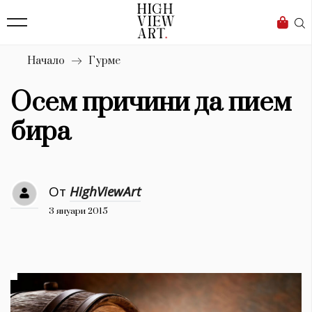
139
Бизнес
1633
Мода
Начало
Гурме
16
Dialogue
Осем причини да пием
Изкуство
бира
4340
Красота
От
HighViewArt
777
3 януари 2015
Дизайн
1272
1188
Книги