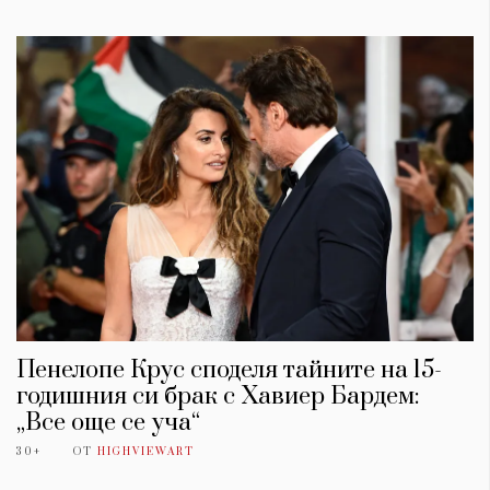
Пенелопе Крус споделя тайните на 15-
годишния си брак с Хавиер Бардем:
„Все още се уча“
30+
ОТ
HIGHVIEWART