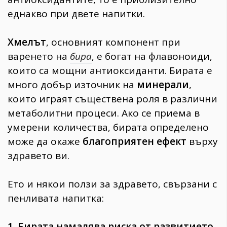
еднакво при двете напитки.
Хмелът
, основният компонент при
варенето на
бира
, е богат на флавоноиди,
които са мощни антиоксиданти. Бирата е
много добър източник на
минерали
,
които играят съществена роля в различни
метаболитни процеси. Ако се приема в
умерени количества, бирата определено
може да окаже
благоприятен ефект
върху
здравето ви.
Ето и някои ползи за здравето, свързани с
пенливата напитка:
1. Бирата намалява риска от развитието