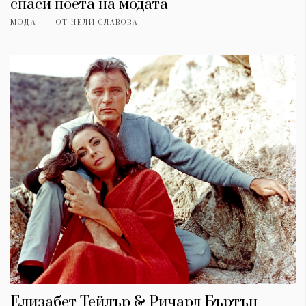
спаси поета на модата
МОДА
ОТ
НЕЛИ СЛАВОВА
Елизабет Тейлър & Ричард Бъртън -