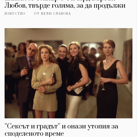
Любов, твърде голяма, за да продължи
ИЗКУСТВО
ОТ
НЕЛИ СЛАВОВА
КАТЕГОРИИ
ЗА НАС
Wine&Dine
Условия за
Подкасти
ползване
Мода
За нас
Dialogue
Реклама
''Сексът и градът'' и онази утопия за
Изкуство
Политика за
споделеното време