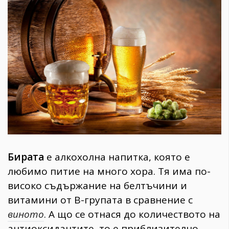
1970
30+
1710
Гурме
Пътувай
237
389
Здраве
Gentlemen
382
Бирата
е алкохолна напитка, която e
Wellness
любимо питие на много хора. Тя има по-
1817
високо съдържание на белтъчини и
витамини от В-групата в сравнение с
виното
. А що се отнася до количеството на
ПОСЛЕДВАЙТЕ
НИ
антиоксидантите, то е приблизително